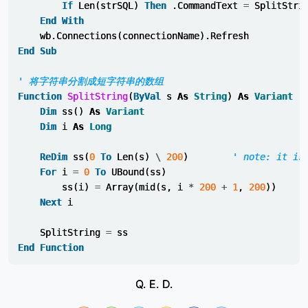
If
Len
(
strSQL
)
Then
.
CommandText
=
SplitStri
End
With
wb
.
Connections
(
connectionName
).
Refresh
End
Sub
' 将字符串分割成短字符串的数组
Function
SplitString
(
ByVal
s
As
String
)
As
Variant
Dim
ss
()
As
Variant
Dim
i
As
Long
ReDim
ss
(
0
To
Len
(
s
)
\
200
)
' note: it is
For
i
=
0
To
UBound
(
ss
)
ss
(
i
)
=
Array
(
mid
(
s
,
i
*
200
+
1
,
200
))
Next
i
SplitString
=
ss
End
Function
Q. E. D.