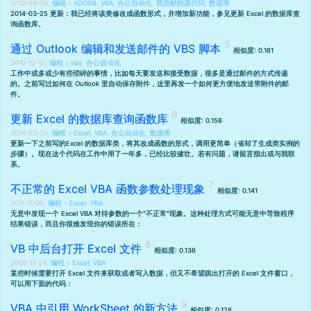
2012-09-28,
编程
»
ADODB
,
VBA
,
办公自动化
,
我贡献的源代码
,
数据库
2014-03-25 更新：我已经将该类修改成函数形式，并增加新功能，参见
更新 Excel 的数据库查
询函数库
。
通过 Outlook 编辑和发送邮件的 VBS 脚本
相似度: 0.161
2010-12-12,
编程
»
vbs
,
办公自动化
工作中或多或少有些琐碎的事情，比如每天要发送和接受数据，很多是通过邮件的方式传递
的。之前写过
如何在 Outlook 里自动保存附件
，这里再发一个如何更方便地发送带附件的邮
件。
更新 Excel 的数据库查询函数库
相似度: 0.158
2014-03-25,
编程
»
Excel
,
VBA
,
办公自动化
,
数据库
更新一下之前写的
Excel 的数据库类
，将其改成函数的形式，调用更简单（省却了生成类实例的
步骤）。现在这个代码在工作中用了一年多，已经比较健壮。若有问题，请留言指出或与我联
系。
不正常的 Excel VBA 函数参数处理现象
相似度: 0.141
2011-11-06,
编程
»
Excel
,
VBA
无意中发现一个 Excel VBA 对待参数的一个"不正常"现象。这种处理方式可能无意中导致程序
结果错误，而且你很难发现你的错误所在：
VB 中后台打开 Excel 文件
相似度: 0.136
2009-11-24,
编程
»
Excel
,
VBA
某些时候需要打开 Excel 文件来获取或者写入数据，但又不希望跳出打开的 Excel 文件窗口，
可以用下面的代码：
VBA 中引用 WorkSheet 的新方法
相似度: 0.128