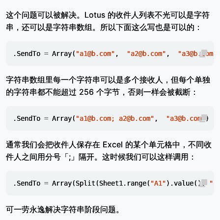
这个问题可以被解决。Lotus 的收件人列表不光可以是字符
串，还可以是字符串数组。所以下面这么写也是可以的：
.
SendTo
=
Array
(
"a1@b.com"
,
"a2@b.com"
,
"a3@b.com"
字符串数组里每一个字符串可以是多个接收人，但每个单独
的字符串都不能超过 256 个字节，否则一样会被截断：
.
SendTo
=
Array
(
"a1@b.com; a2@b.com"
,
"a3@b.com"
)
通常我们会把收件人保存在 Excel 的某个单元格中，不同收
件人之间用分号「;」隔开。这时候我们可以这样调用：
.
SendTo
=
Array
(
Split
(
Sheet1
.
range
(
"A1"
).
value
(),
";
可一劳永逸解决字符串阶段问题。