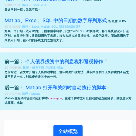
2009-12-14,
编程
»
Excel
,
VBA
最近学到一招，效果不错～
Matlab、Excel、SQL 中的日期的数字序列形式
相似度: 0.115
2010-10-06,
编程
»
Excel
,
Matlab
,
SQL
,
我贡献的源代码
如果一个日期（或者时间），如果用字符串，比如"2010-10-04"的形式，各个系统都没有什么
区别。在某些时候，将日期用数字表示，将大大增加对日期查找、比较的效率。而如果用数字
来表示日期，在不同的系统之间差别就大了。
前一篇：
个人债券投资中的利息税和避税操作
2014-06-09,
投资
»
债券学院
,
利息税
,
税法
之前写过一篇文章介绍个人所得税中的
二逼年终奖扣税方法
，其实中国的个人所得税的奇葩之
处不只这一点，利息税也是其中的一种。
后一篇：
Matlab 打开和关闭时自动执行的脚本
2014-07-16,
编程
»
Matlab
Matlab 在启动时会自动运行脚本
。在这个脚本里可以自动修改当前目录，修改显示方
startup.m
式等等。比如
全站概览