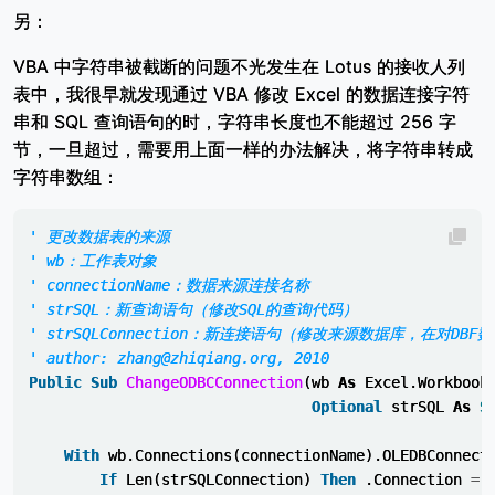
另：
VBA 中字符串被截断的问题不光发生在 Lotus 的接收人列
表中，我很早就发现通过 VBA 修改 Excel 的数据连接字符
串和 SQL 查询语句的时，字符串长度也不能超过 256 字
节，一旦超过，需要用上面一样的办法解决，将字符串转成
字符串数组：
' 更改数据表的来源
' wb：工作表对象
' connectionName：数据来源连接名称
' strSQL：新查询语句（修改SQL的查询代码）
' strSQLConnection：新连接语句（修改来源数据库，在对D
' author: zhang@zhiqiang.org, 2010
Public
Sub
ChangeODBCConnection
(
wb
As
Excel
.
Workbook
Optional
strSQL
As
S
With
wb
.
Connections
(
connectionName
).
OLEDBConnect
If
Len
(
strSQLConnection
)
Then
.
Connection
=