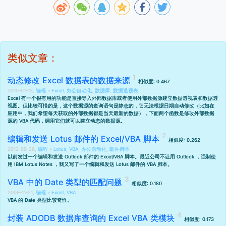
类似文章：
动态修改 Excel 数据表的数据来源
相似度: 0.467
2010-01-13,
编程
»
Excel
,
办公自动化
,
数据库
,
数据透视表
Excel 有一个很有用的功能是直接导入外部数据库或者使用外部数据源建立数据透视表和数据透
视图。但比较可惜的是，这个数据源的查询语句是静态的，它无法根据日期自动修改（比如在
应用中，我们希望每天获取的外部数据都是当天最新的数据），下面两个函数是修改外部数据
源的 VBA 代码，调用它们就可以建立动态的数据源。
编辑和发送 Lotus 邮件的 Excel/VBA 脚本
相似度: 0.262
2012-09-26,
编程
»
Lotus
,
VBA
,
办公自动化
,
邮件脚本
以前发过一个
编辑和发送 Outlook 邮件的 Excel/VBA 脚本
。最近公司不让用 Outlook ，强制使
用 IBM Lotus Notes ，我又写了一个编辑和发送 Lotus 邮件的 VBA 脚本。
VBA 中的 Date 类型的匹配问题
相似度: 0.180
2009-11-21,
编程
»
Excel
,
VBA
VBA 的 Date 类型比较奇怪。
封装 ADODB 数据库查询的 Excel VBA 类模块
相似度: 0.173