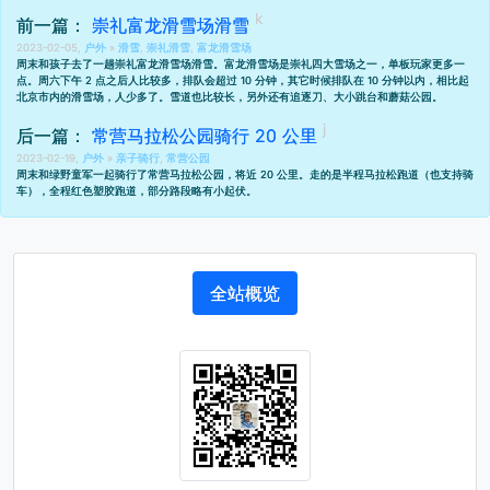
前一篇：
崇礼富龙滑雪场滑雪
2023-02-05,
户外
»
滑雪
,
崇礼滑雪
,
富龙滑雪场
周末和孩子去了一趟崇礼富龙滑雪场滑雪。富龙滑雪场是崇礼四大雪场之一，单板玩家更多一
点。周六下午 2 点之后人比较多，排队会超过 10 分钟，其它时候排队在 10 分钟以内，相比起
北京市内的滑雪场，人少多了。雪道也比较长，另外还有追逐刀、大小跳台和蘑菇公园。
后一篇：
常营马拉松公园骑行 20 公里
2023-02-19,
户外
»
亲子骑行
,
常营公园
周末和绿野童军一起骑行了常营马拉松公园，将近 20 公里。走的是半程马拉松跑道（也支持骑
车），全程红色塑胶跑道，部分路段略有小起伏。
全站概览