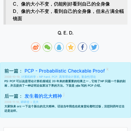
C、像的大小不变，仍能刚好看到自己的全身像
D、像的大小不变，看到自己的全身像，但未占满全幅
镜面
Q. E. D.
前一篇：
PCP - Probabilistic Checkable Proof
2008-10-19,
计算机科学
»
NP hard
,
PCP
,
高等理论计算机
,
复杂性理论
PS: PCP 可以说是理论计算机领域近 20 年来的最重要的结果之一，它给了
NP 问题
一个新的刻
画，并且提供了一种证明近似算法下界的方法。下面是 yijia 写的 PCP 介绍。
后一篇：
发生着的北大精神
2008-11-18,
碎碎念
»
北大
大家快来 orz 一下这个新出的北大精神。话说当年我也在此食堂站着吃过饭，没想到四年过去
还是这样。