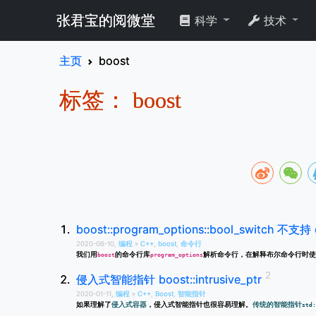
张君宝的阅微堂
科学
技术
主页
boost
标签： boost
boost::program_options::bool_switch 不支持 d
2020-06-10,
编程
»
C++
,
boost
,
命令行
我们用
的命令行库
解析命令行，在解释布尔命令行时使
boost
program_options
侵入式智能指针 boost::intrusive_ptr
2020-01-11,
编程
»
C++
,
Boost
,
智能指针
如果理解了
侵入式容器
，侵入式智能指针也很容易理解。
传统的智能指针
std: