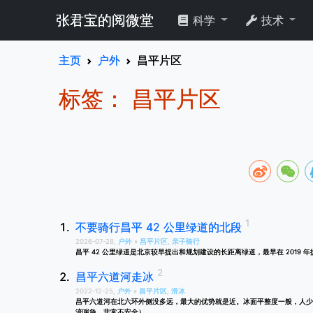
张君宝的阅微堂
科学
技术
主页
户外
昌平片区
标签： 昌平片区
不要骑行昌平 42 公里绿道的北段
2026-07-28,
户外
»
昌平片区
,
亲子骑行
昌平 42 公里绿道是北京较早提出和规划建设的长距离绿道，最早在 2019
昌平六道河走冰
2022-12-25,
户外
»
昌平片区
,
滑冰
昌平六道河在北六环外侧没多远，最大的优势就是近。冰面平整度一般，人少。
流喘急，非常不安全）。