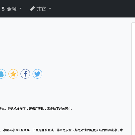
金融
其它
 年提出。但这么多年了，还稀烂无比，真是扶不起的阿斗。
冰层有小 30 厘米厚，下面是静水且浅，非常之安全（与之对比的是更有名的白河走冰，水