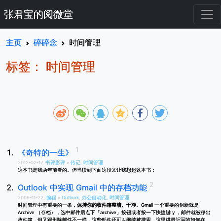
张君宝的阅微堂
主页
碎碎念
时间管理
标签： 时间管理
《奇特的一生》
2012-02-17,
书评影评
»
传记
,
时间管理
这本书是我两年前看的。但当读到下面这段又让我想起这本书：
Outlook 中实现 Gmail 中的存档功能
2009-11-22,
编程
»
Outlook
,
办公自动化
,
时间管理
时间管理中有重要的一条，
保持你的收件箱整洁、干净
。Gmail 一个重要的创新就是
Archive （存档），选中邮件后点下「archive」按钮或者按一下快捷键 y ，邮件就被移出
收件箱，但又跟删除邮件不一样，这些邮件还可以继续被搜索。这里讲最近写的如何在