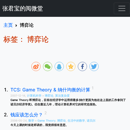
张君宝的阅微堂
主页
博弈论
标签： 博弈论
TCS: Game Theory & 纳什均衡的计算
2007-12-14,
计算机科学
»
博弈论
,
算法复杂度
Game Theory 即博弈论，目前在经济学中运用得最多(纳什更因为他在这上面的工作拿到了
诺贝尔经济学奖)。但在最近几年，理论计算机界对它的研究也很热。
钱应该怎么分？
2006-05-24,
数学
»
Game Theory
,
博弈论
,
生活中的数学
,
诺贝尔
今天上课的时候老师讲的，我觉得很有意思。