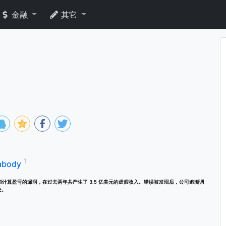
金融
其它
abody
公司估值和计算盈亏的漏洞，在过去两年共产生了 3.5 亿美元的虚假收入。错误被发现后，公司追溯调
失。