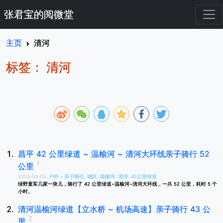
张君宝的阅微堂
主页
清河
标签： 清河
昌平 42 公里绿道 ~ 温榆河 ~ 清河大环线亲子骑行 52
公里
2024-04-05,
户外
»
亲子骑行
,
城区
,
温榆河
,
清河
,
42公里绿道
绿野童军几家一块儿，骑行了 42 公里绿道~温榆河~清河大环线，一共 52 公里，耗时 5 个
小时。
清河温榆河绿道【立水桥 ~ 机场高速】亲子骑行 43 公
里