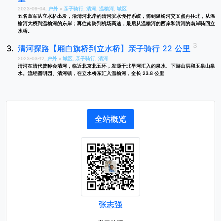
2023-09-04,
户外
»
亲子骑行
,
清河
,
温榆河
,
城区
五名童军从立水桥出发，沿清河北岸的清河滨水慢行系统，骑到温榆河交叉点再往北，从温
榆河大桥到温榆河的东岸；再往南骑到机场高速，最后从温榆河的西岸和清河的南岸骑回立
水桥。
清河探路【厢白旗桥到立水桥】亲子骑行 22 公里
2023-03-12,
户外
»
城区
,
亲子骑行
,
清河
清河在清代曾称会清河，临近北京北五环，发源于北旱河汇入的泉水、下游山洪和玉泉山泉
水。流经圆明园、清河镇，在立水桥东汇入温榆河，全长 23.8 公里
全站概览
张志强