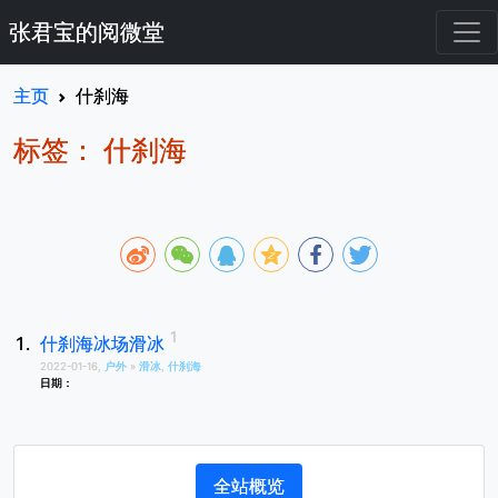
张君宝的阅微堂
主页
什刹海
标签： 什刹海
什刹海冰场滑冰
2022-01-16,
户外
»
滑冰
,
什刹海
日期：
全站概览