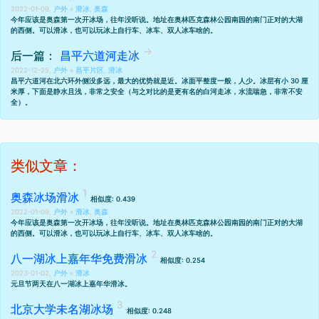
2022-01-09,
户外
»
滑冰
,
奥森
今年应该是奥森第一次开冰场，往年没听说。地址在奥林匹克森林公园南园的南门正对的大湖
的西侧。可以滑冰，也可以玩冰上自行车、冰车、双人冰车啥的。
后一篇：
昌平六道河走冰
2022-12-25,
户外
»
昌平片区
,
滑冰
昌平六道河在北六环外侧没多远，最大的优势就是近。冰面平整度一般，人少。冰层有小 30 厘
米厚，下面是静水且浅，非常之安全（与之对比的是更有名的白河走冰，水流喘急，非常不安
全）。
类似文章：
奥森冰场滑冰
相似度: 0.439
2022-01-09,
户外
»
滑冰
,
奥森
今年应该是奥森第一次开冰场，往年没听说。地址在奥林匹克森林公园南园的南门正对的大湖
的西侧。可以滑冰，也可以玩冰上自行车、冰车、双人冰车啥的。
八一湖冰上嘉年华免费滑冰
相似度: 0.254
2023-01-02,
户外
»
滑冰
元旦节两天在八一湖冰上嘉年华滑冰。
北京大学未名湖冰场
相似度: 0.248