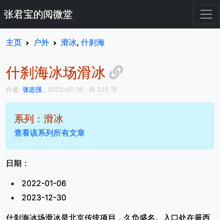
张君宝的阅微堂
主页
户外
滑冰
,
什刹海
什刹海冰场滑冰
作者:
张志强
, 2022-01-16
, 共 225 字
系列：滑冰
查看该系列所有文章
日期：
2022-01-06
2023-12-30
什刹海冰场滑冰是北京传统项目，久负盛名。入口处在最西