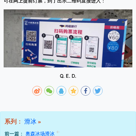
可在网上提前订票，到了出示二维码直接进入：
Q. E. D.
系列：
滑冰
»
前一篇：
奥森冰场滑冰