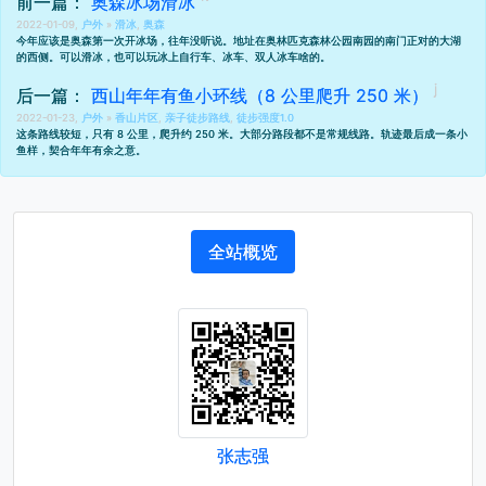
前一篇：
奥森冰场滑冰
2022-01-09,
户外
»
滑冰
,
奥森
今年应该是奥森第一次开冰场，往年没听说。地址在奥林匹克森林公园南园的南门正对的大湖
的西侧。可以滑冰，也可以玩冰上自行车、冰车、双人冰车啥的。
后一篇：
西山年年有鱼小环线（8 公里爬升 250 米）
2022-01-23,
户外
»
香山片区
,
亲子徒步路线
,
徒步强度1.0
这条路线较短，只有 8 公里，爬升约 250 米。大部分路段都不是常规线路。轨迹最后成一条小
鱼样，契合年年有余之意。
全站概览
张志强