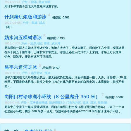
2024-01-28,
户外
»
滑冰
,
北京大学
周日下午带孩子去北大未名湖冰场滑了冰。
什刹海玩浆板和游泳
相似度: 0.162
2023-08-06,
户外
»
浆板
,
戏水
日期：
妫水河五棵树滑冰
相似度: 0.133
2023-01-07,
户外
»
延庆片区
,
滑冰
,
妫水河
周末我们一群人去妫水河滑冰钓鱼，这地方太大了，滑冰太爽了。我们挖了几个洞，发现冰层
在四十到五十厘米厚，已经非常非常安全。冰面上还有人把汽车开上来的。冰层上可以滑冰、
钓鱼、玩冰车。岸边有冰车可以租用。
昌平六道河走冰
相似度: 0.107
2022-12-25,
户外
»
昌平片区
,
滑冰
昌平六道河在北六环外侧没多远，最大的优势就是近。冰面平整度一般，人少。冰层有小 30 厘
米厚，下面是静水且浅，非常之安全（与之对比的是更有名的白河走冰，水流喘急，非常不安
全）。
向阳口村珍珠湖小环线（8 公里爬升 350 米）
相似度: 0.100
2025-01-11,
户外
»
亲子徒步路线
,
徒步强度1.0
,
门头沟片区
,
走冰
,
滑冰
,
珍珠湖
周末十几个孩子一起去珍珠湖踏冰。我们在向阳口村出发（村口可找地方停车），走了一个 8
公里的小环线，爬升 300 米多一点儿。轨迹可参考两步路
20250111 向阳村珍珠湖小环线
。