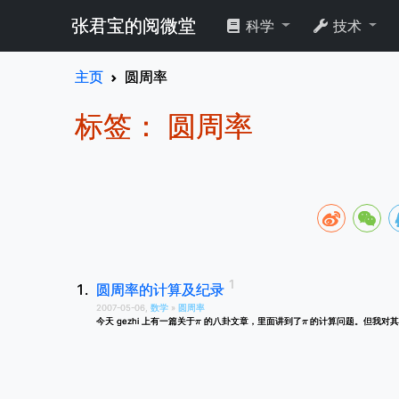
张君宝的阅微堂
科学
技术
主页
圆周率
标签： 圆周率
圆周率的计算及纪录
2007-05-06,
数学
»
圆周率
π
π
今天 gezhi 上有一篇关于
的八卦文章，里面讲到了
的计算问题。但我对其