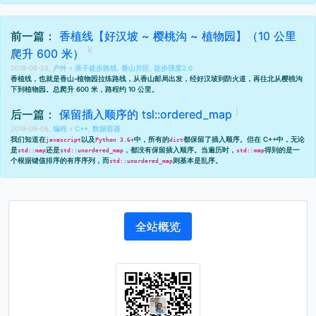
前一篇：
香植线【好汉坡 ~ 樱桃沟 ~ 植物园】（10 公里
爬升 600 米）
2019-08-25,
户外
»
亲子徒步路线
,
香山片区
,
徒步强度2.0
香植线，也就是香山-植物园拉练路线，从香山邮局出发，经好汉坡到防火道，再往北从樱桃沟
下到植物园。总爬升 600 米，路程约 10 公里。
后一篇：
保留插入顺序的 tsl::ordered_map
2019-09-05,
编程
»
C++
,
数据容器
我们知道在
以及
中，所有的
都保留了插入顺序。但在 C++中，无论
javascript
Python 3.6+
dict
是
还是
，都没有保留插入顺序。当遍历时，
得到的是一
std::map
std::unordered_map
std::map
个根据键值排序的有序序列，而
则基本是乱序。
std::unordered_map
全站概览