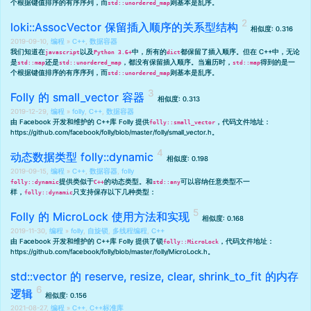
个根据键值排序的有序序列，而
则基本是乱序。
std::unordered_map
loki::AssocVector 保留插入顺序的关系型结构
相似度: 0.316
2019-09-10,
编程
»
C++
,
数据容器
我们知道在
以及
中，所有的
都保留了插入顺序。但在 C++中，无论
javascript
Python 3.6+
dict
是
还是
，都没有保留插入顺序。当遍历时，
得到的是一
std::map
std::unordered_map
std::map
个根据键值排序的有序序列，而
则基本是乱序。
std::unordered_map
Folly 的 small_vector 容器
相似度: 0.313
2019-12-29,
编程
»
folly
,
C++
,
数据容器
由 Facebook 开发和维护的 C++库 Folly 提供
，代码文件地址：
folly::small_vector
https://github.com/facebook/folly/blob/master/folly/small_vector.h
。
动态数据类型 folly::dynamic
相似度: 0.198
2019-09-15,
编程
»
C++
,
数据容器
,
folly
提供类似于
的动态类型。和
可以容纳任意类型不一
folly::dynamic
C++
std::any
样，
只支持保存以下几种类型：
folly::dynamic
Folly 的 MicroLock 使用方法和实现
相似度: 0.168
2019-11-30,
编程
»
folly
,
自旋锁
,
多线程编程
,
C++
由 Facebook 开发和维护的 C++库 Folly 提供了锁
，代码文件地址：
folly::MicroLock
https://github.com/facebook/folly/blob/master/folly/MicroLock.h
。
std::vector 的 reserve, resize, clear, shrink_to_fit 的内存
逻辑
相似度: 0.156
2021-08-27,
编程
»
C++
,
C++标准库