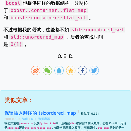
也提供同样的数据结构，分别位
boost
于
boost::container::flat_map
和
。
boost::container::flat_set
不过根据我的测试，这些都不如
std::unordered_set
和
，后者的查找时间
std::unordered_map
是
。
O(1)
Q. E. D.
类似文章：
保留插入顺序的 tsl::ordered_map
相似度: 0.321
2019-09-05,
编程
»
C++
,
数据容器
我们知道在
以及
中，所有的
都保留了插入顺序。但在 C++中，无论
javascript
Python 3.6+
dict
是
还是
，都没有保留插入顺序。当遍历时，
得到的是一
std::map
std::unordered_map
std::map