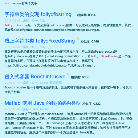
有两个大小：
std::vector
字符串类的实现 folly::fbstring
相似度: 0.154
2019-09-16,
编程
»
C++
,
folly
是一个完全兼容
的类，可以做到无缝替换，而且性能更高。其代
folly::fbstring
std::string
码参见
https://github.com/facebook/folly/blob/master/folly/FBString.h
。
栈上字符串类 folly::FixedString
相似度: 0.146
2019-12-05,
编程
»
C++
,
folly
高效程序总是尽量避免频繁触碰在堆上分配和释放内存，所以无论是
还
std::string
是
都做了
（ small string optimization ）
。而
是一个很
folly:fbstring
SSO
folly::FixedString
有意思的实现，它可以把任意长度的字符串都放在堆上。代码可见
https://github.com/facebook/folly/blob/master/folly/FixedString.h
。
侵入式容器 Boost.Intrusive
相似度: 0.136
2020-01-10,
编程
»
C++
,
Boost
,
数据容器
Boost.Intrusive 是一个很有意思的实现，里面实现了很多侵入式容器，在特定环境下，可以大
大提升性能。
Matlab 使用 Java 的数据结构类型
相似度: 0.132
2012-12-09,
编程
»
Java
,
Matlab
Matlab 2008b 才开始引入 containers.Map ，这是 Matlab 唯一的数据结构(这里的数据结构是
指自带一定逻辑性的数据结构，不包括普通数据类型)。如果要有其它，比如 Queue、Set 等数
据结构，只能自己编写一个。File Exchange 上有不少人做过这个工作，我也写过
Queue、
List、Vector 的 Matlab 对象
。不过 Matlad 的面向对象编程效率极低，这种方法只能用于不太
注重效率的场合。解决这个问题的另外一个方法是使用 Java 对象。