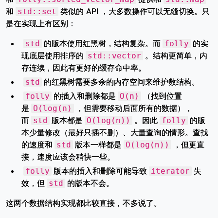
和
类似的 API ，大多数操作可以无缝切换。只
std::set
是在实现上有区别：
的版本使用红黑树，结构复杂。而
的实
std
folly
现底层使用排序的
。结构更简单，内
std::vector
存连续，因此有更好的缓存命中率。
的红黑树需要多余的内存空间来维护数结构。
std
的插入和删除都是
（找到位置
folly
O(n)
是
，但需要移动后面所有的数据），
O(log(n)
而
版本都是
。因此
的版
std
O(log(n))
folly
本少量修改（最好只插不删）、大量查询的情形。查找
的速度和
版本一样都是
，但更直
std
O(log(n))
接，速度应该会稍快一些。
版本的插入和删除可能导致
失
folly
iterator
效，但
的版本不会。
std
这两个数据结构实现都比较直接，不多说了。