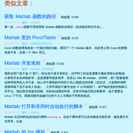
类似文章：
获取 Matlab 函数的路径
相似度: 0.140
2014-04-01,
编程
»
Matlab
第一步，
函数可用来获取 Matlab 函数的全路径（包含路径和文件名）。
which
Matlab 里的 PivotTable
相似度: 0.131
2011-03-02,
编程
»
我贡献的源代码
Excel 的数据透视表是一个很好用的功能，我写了一个 Matlab 版本，在处理上和 Excel 的透视
表差不多，还差一个 filter 而已。
Matlab 开发准则
相似度: 0.130
2011-04-04,
编程
»
Matlab
,
代码准则
我所在部门也不是 IT 部门，职位也不是开发职位，但平时工作还是需要大量处理和分析数据、
计算和开发各种指标等，还是需要写很多程序，语言以 VBA 和 Matlab。但同时，部门里像着我
这种写程序的人并不多，别人并不看我的代码而只关心我提交的结果（说实话，大多数时候即
便我写错了也不会有人知道），工作环境也不像专业的 IT 公司或部门，有严格的流程控制和工
作平台。我这里没有版本控制、没有自动测试环境、没有代码格式和注释要求，也不需要去
Linux 下干活。我相信国内金融行业有不少人与我处于同样的状态。
Matlab 打开和关闭时自动执行的脚本
相似度: 0.127
2014-07-16,
编程
»
Matlab
Matlab 在启动时会自动运行脚本
。在这个脚本里可以自动修改当前目录，修改显示方
startup.m
式等等。比如
Matlab 的 for 循环
相似度: 0.107