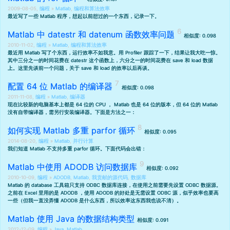
2009-08-05,
编程
»
Matlab
,
编程和算法效率
最近写了一些 Matlab 程序，想起以前想过的一个东西，记录一下。
Matlab 中 datestr 和 datenum 函数效率问题
相似度: 0.098
2010-11-02,
编程
»
Matlab
,
编程和算法效率
最近用 Matlab 写了个东西，运行效率不如我意。用 Profiler 跟踪了一下，结果让我大吃一惊。
其中三分之一的时间花费在 datestr 这个函数上，六分之一的时间花费在 save 和 load 数据
上。这里先谈前一个问题，关于 save 和 load 的效率以后再谈。
配置 64 位 Matlab 的编译器
相似度: 0.098
2011-11-08,
编程
»
Matlab
,
编译器
现在比较新的电脑基本上都是 64 位的 CPU ， Matlab 也是 64 位的版本，但 64 位的 Matlab
没有自带编译器，需另行安装编译器。下面是方法之一：
如何实现 Matlab 多重 parfor 循环
相似度: 0.095
2014-08-20,
编程
»
Matlab
,
并行计算
我们知道 Matlab 不支持多重 parfor 循环。下面代码会出错：
Matlab 中使用 ADODB 访问数据库
相似度: 0.092
2010-10-09,
编程
»
ADODB
,
Matlab
,
我贡献的源代码
,
数据库
Matlab 的 database 工具箱只支持 ODBC 数据库连接，在使用之前需要先设置 ODBC 数据源。
之前在 Excel 里用的是 ADODB ，使用 ADODB 的好处是无需设置 ODBC 源，似乎效率也要高
一些（但我一直没弄懂 ADODB 是什么东西，所以效率这东西我也说不清）。
Matlab 使用 Java 的数据结构类型
相似度: 0.091
2012-12-09,
编程
»
Java
,
Matlab