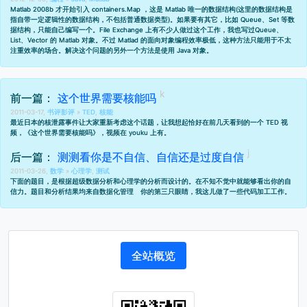
Matlab 2008b 才开始引入 containers.Map ，这是 Matlab 唯一的数据结构(这里的数据结构是
指自带一定逻辑性的数据结构，不包括普通数据类型)。如果要有其它，比如 Queue、Set 等数
据结构，只能自己编写一个。File Exchange 上有不少人做过这个工作，我也写过
Queue、
List、Vector 的 Matlab 对象
。不过 Matlad 的面向对象编程效率极低，这种方法只能用于不太
注重效率的场合。解决这个问题的另外一个方法是使用 Java 对象。
前一篇：
这个世界需要核能吗
2011-03-17,
书评影评
»
TED
,
核能
最近日本的核泄露事件让大家重新考虑这个话题，让我想起恰好在前几天看到的一个 TED 视
频，《这个世界需要核能吗》，
视频在 youku 上有
。
后一篇：
测测看你是不自信、自信还是过度自信
2011-03-26,
数学
»
心理学
,
测试
下面的题目，是根据超级数据分析和心理学的分析而设计的。在不知不觉中就能够看出你的自
信力。题目和分析结果均来自
数据化管理 你的第三只眼睛
，我这儿做了一些代码加工工作。
全站概览