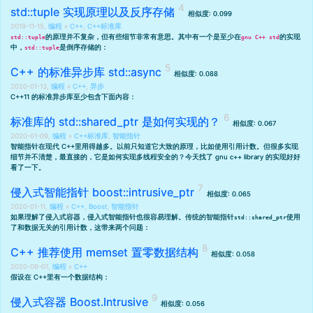
std::tuple 实现原理以及反序存储
相似度: 0.099
2019-11-15,
编程
»
C++
,
C++标准库
的原理并不复杂，但有些细节非常有意思。其中有一个是至少在
的实现
std::tuple
gnu C++ std
中，
是倒序存储的：
std::tuple
C++ 的标准异步库 std::async
相似度: 0.088
2020-01-13,
编程
»
C++
,
异步
C++11 的标准异步库至少包含下面内容：
标准库的 std::shared_ptr 是如何实现的？
相似度: 0.067
2020-01-09,
编程
»
C++标准库
,
智能指针
智能指针在现代 C++里用得越多。以前只知道它大致的原理，比如使用引用计数。但很多实现
细节并不清楚，最直接的，它是如何实现多线程安全的？今天找了 gnu c++ library 的实现好好
看了一下。
侵入式智能指针 boost::intrusive_ptr
相似度: 0.065
2020-01-11,
编程
»
C++
,
Boost
,
智能指针
如果理解了
侵入式容器
，侵入式智能指针也很容易理解。
传统的智能指针
使用
std::shared_ptr
了和数据无关的引用计数，这带来两个问题：
C++ 推荐使用 memset 置零数据结构
相似度: 0.058
2020-09-01,
编程
»
C++
假设在 C++里有一个数据结构：
侵入式容器 Boost.Intrusive
相似度: 0.056