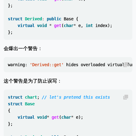
};
struct
Derived
:
public
Base
{
virtual
void
*
get
(
char
*
e
,
int
index
);
};
会爆出一个警告：
warning
:
'Derived::get'
hides
overloaded
virtual
fun
这个警告是为了防止误写：
struct
chart
;
// let's pretend this exists
struct
Base
{
virtual
void
*
get
(
char
*
e
);
};