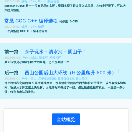
2020-01-10,
编程
»
C++
,
Boost
,
数据容器
Boost.Intrusive 是一个很有意思的实现，里面实现了很多侵入式容器，在特定环境下，可以大
大提升性能。
常见 GCC C++ 编译选项
相似度: 0.055
2020-11-02,
编程
»
C++
,
编译
一个典型的 GCC C++编译过程为：
前一篇：
亲子玩水 - 清水河 - 阴山子
2021-08-08,
户外
»
戏水
,
清水河
,
密云片区
夏天玩水是小朋友们最大的乐趣，怎么也要搞一次。
后一篇：
西山公园后山大环线（9 公里爬升 500 米）
2021-08-21,
户外
»
西山
,
亲子徒步路线
,
徒步强度2.0
,
香山片区
这个路线和之前的
10 公里大环线
类似，水库沿山脊的路线因为植被过于茂密，以及有很多蜘蛛
网，改成从水库直接上快活林。因此路程稍微短了一些。但这段路也很有意思，一直是一条小
溪，特别有趣味和挑战。
全站概览