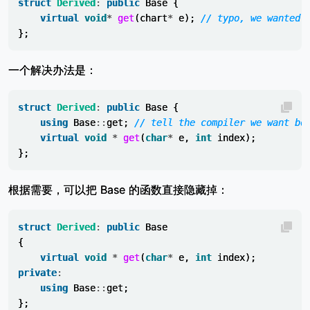
struct
Derived
:
public
Base
{
virtual
void
*
get
(
chart
*
e
);
// typo, we wanted 
};
一个解决办法是：
struct
Derived
:
public
Base
{
using
Base
::
get
;
// tell the compiler we want bo
virtual
void
*
get
(
char
*
e
,
int
index
);
};
根据需要，可以把 Base 的函数直接隐藏掉：
struct
Derived
:
public
Base
{
virtual
void
*
get
(
char
*
e
,
int
index
);
private
:
using
Base
::
get
;
};