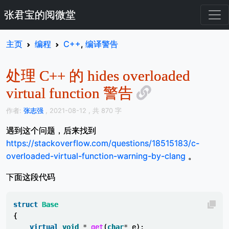
张君宝的阅微堂
主页
编程
C++
,
编译警告
处理 C++ 的 hides overloaded
virtual function 警告
作者:
张志强
, 2021-08-12
, 共 870 字
遇到这个问题，后来找到
https://stackoverflow.com/questions/18515183/c-
overloaded-virtual-function-warning-by-clang
。
下面这段代码
struct
Base
{
virtual
void
*
get
(
char
*
e
);