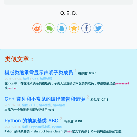
Q. E. D.
类似文章：
模版类继承需显示声明子类成员
相似度: 0.125
2016-05-05,
编程
»
C++
,
编译错误
在 gcc 中，存在继承关系的模版类，子类无法直接访问父类的成员，即使该成员是
protected
或
。
public
C++ 常见和不常见的编译警告和错误
相似度: 0.118
2016-12-01,
编程
»
C++
,
编译警告
,
编译错误
出现的一个场景是将函数指针用 void
Python 的抽象基类 ABC
相似度: 0.116
2021-03-11,
编程
»
Python标准库
,
Python
Pyhon 的抽象基类（ abstruct base class ）库
定义了类似于 C++的纯虚函数的功能：
abc