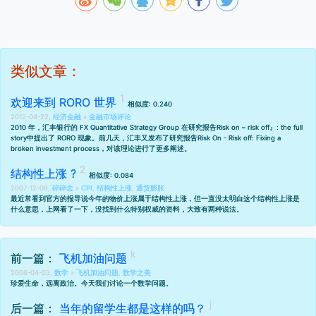
类似文章：
欢迎来到 RORO 世界
相似度: 0.240
2012-04-22,
经济金融
»
金融市场评论
2010 年，汇丰银行的 FX Quantitative Strategy Group 在研究报告
Risk on – risk off』: the full
story
中提出了 RORO 现象。前几天，汇丰又发布了研究报告
Risk On - Risk off: Fixing a
broken investment process
，对该理论进行了更多阐述。
结构性上涨 ?
相似度: 0.084
2007-12-08,
碎碎念
»
CPI
,
结构性上涨
,
通货膨胀
最近常看到官方的报导说今年的物价上涨属于结构性上涨，但一直没太明白这个结构性上涨是
什么意思，上网看了一下，没找到什么特别权威的资料，大致有两种说法。
前一篇：
飞机加油问题
2008-04-03,
数学
»
飞机加油问题
,
数学之美
珍爱生命，远离政治。今天我们讨论一个数学问题。
后一篇：
当年的留学生都是这样的吗？