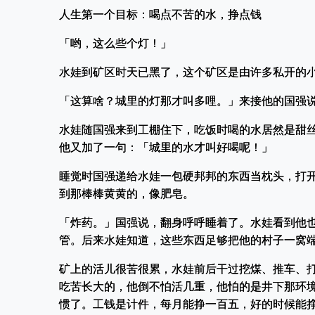
人生第一个目标：喝点不苦的水，挣点钱
「哟，这么些个灯！」
水娃到矿区时天已黑了，这个矿区是由许多私开的
「这算啥？城里的灯那才叫多哩。」来接他的国强
水娃随国强来到工棚住下，吃饭时喝的水居然是甜
他又加了一句：「城里的水才叫好喝呢！」
睡觉时国强递给水娃一包硬邦邦的东西当枕头，打
到那棒棒黄黄的，像肥皂。
「炸药。」国强说，翻身呼呼睡着了。水娃看到他
管。后来水娃知道，这些东西足够把他的村子一窝
矿上的活儿很苦很累，水娃前后干过挖煤、推车、
吃苦长大的，他倒不怕活几重，他怕的是井下那环
惯了。工钱是计件，每月能挣一百五，好的时候能