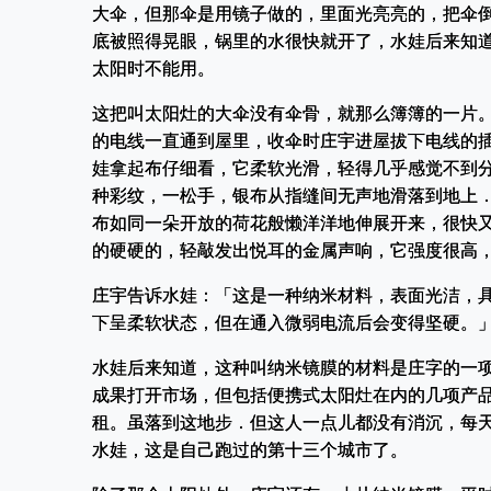
大伞，但那伞是用镜子做的，里面光亮亮的，把伞
底被照得晃眼，锅里的水很快就开了，水娃后来知
太阳时不能用。
这把叫太阳灶的大伞没有伞骨，就那么簿簿的一片
的电线一直通到屋里，收伞时庄宇进屋拔下电线的
娃拿起布仔细看，它柔软光滑，轻得几乎感觉不到
种彩纹，一松手，银布从指缝间无声地滑落到地上
布如同一朵开放的荷花般懒洋洋地伸展开来，很快
的硬硬的，轻敲发出悦耳的金属声响，它强度很高
庄宇告诉水娃：「这是一种纳米材料，表面光洁，
下呈柔软状态，但在通入微弱电流后会变得坚硬。
水娃后来知道，这种叫纳米镜膜的材料是庄字的一
成果打开市场，但包括便携式太阳灶在内的几项产
租。虽落到这地步．但这人一点儿都没有消沉，每
水娃，这是自己跑过的第十三个城市了。