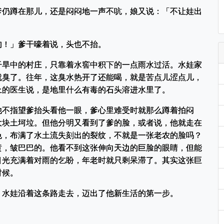
爹仍蹲在那儿，还是闷闷地一声不吭，娘又说：「不让娃出
狗！」爹干嚎着说，头也不抬。
干旱中的村庄，只靠着水窖中积下的一点雨水过活。水娃家
就臭了。往年，这臭水热开了还能喝，就是苦点儿涩点儿，
上的医生说，是地里什么有毒的石头溶进水里了。
他不指望爹抬头看他一眼，爹心里难受时就那么蹲着拍闷
大块土坷垃。但他分明又看到了爹的脸，或者说，他就走在
色，布满了水土流失刻出的裂纹，不就是一张老农的脸吗？
黄，皱巴巴的。他看不到这张伸向天边的巨脸的眼睛，但能
目光充满着对雨的乞盼，年老时就只剩呆滞了。其实这张巨
时候。
，水娃沿着这条路走去，迈出了他新生活的第一步。