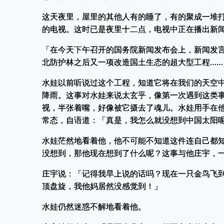
这天夜里，屋里的其他人有的睡了，有的聚成一堆
的电视。这时已是夜里十二点，电视中正在播出新
「在今天下午召开的国务院新闻发布会上，新闻发
北防护林之后又一项改造国土生态的超大型工程……
水娃以前听说过这个工程，知道它将在我们的天空
降雨。这事对水娃来说太玄乎，像第一次遇到这类
视，半张着嘴，好像被它摄去了魂儿。水娃用手在
常态，自语道：「真是，我怎么就没想到中国太阳
水娃茫然地看着他，他不可能不知道这件连自己都
没想到，那他现在想到了什么呢？这事与他庄宇，
庄宇说：「记得我早上说的话吗？现在一只金鸟飞
顶盘旋，我他妈居然没感觉到！」
水娃仍然迷惑不解地看着他。