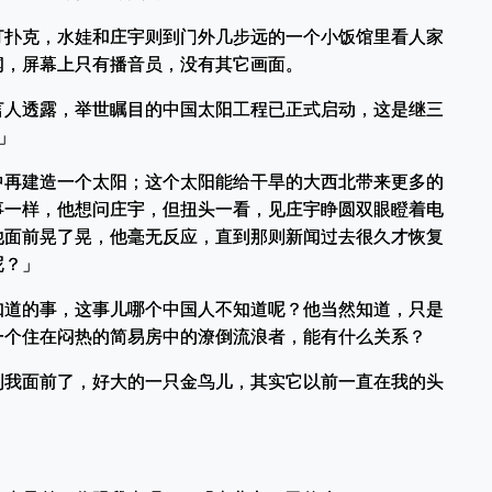
打扑克，水娃和庄宇则到门外几步远的一个小饭馆里看人家
闻，屏幕上只有播音员，没有其它画面。
言人透露，举世瞩目的中国太阳工程已正式启动，这是继三
」
中再建造一个太阳；这个太阳能给干旱的大西北带来更多的
事一样，他想问庄宇，但扭头一看，见庄宇睁圆双眼瞪着电
他面前晃了晃，他毫无反应，直到那则新闻过去很久才恢复
呢？」
知道的事，这事儿哪个中国人不知道呢？他当然知道，只是
一个住在闷热的简易房中的潦倒流浪者，能有什么关系？
到我面前了，好大的一只金鸟儿，其实它以前一直在我的头