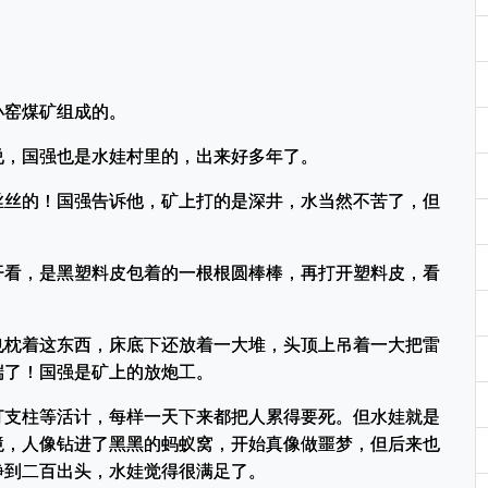
小窑煤矿组成的。
说，国强也是水娃村里的，出来好多年了。
丝丝的！国强告诉他，矿上打的是深井，水当然不苦了，但
开看，是黑塑料皮包着的一根根圆棒棒，再打开塑料皮，看
也枕着这东西，床底下还放着一大堆，头顶上吊着一大把雷
端了！国强是矿上的放炮工。
打支柱等活计，每样一天下来都把人累得要死。但水娃就是
境，人像钻进了黑黑的蚂蚁窝，开始真像做噩梦，但后来也
挣到二百出头，水娃觉得很满足了。