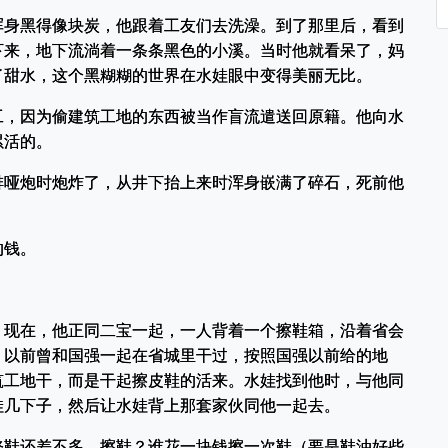
浑身黑得像块炭，他跟着工友们去洗澡。到了那里后，看到
下来，地下流淌着一条条黑色的小溪。当时他就看呆了，妈
了甜水，这个黑糊糊的世界在水娃眼中变得美丽无比。
工，因为偷建筑工地的东西被当作盲流遣送回原籍。他向水
累活的。
排哑炮时炮炸了，从井下抬上来时浑身嵌满了碎石，死前他
的钱。
。现在，他正同二宝一起，一人背着一个擦鞋箱，沿着省会
，以前曾和国强一起在省城里干过，按照国强以前给的地
筑工地干，而是干起擦皮鞋的活来。水娃找到他时，与他同
娃几下子，然后让水娃背上那套家伙同他一起去。
修鞋还差不多。擦鞋？谁花一块钱擦一次鞋（要是鞋油好些