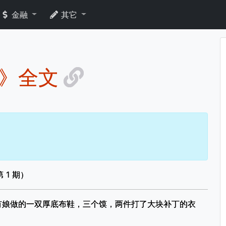
金融
其它
阳》全文
 1 期）
有娘做的一双厚底布鞋，三个馍，两件打了大块补丁的衣