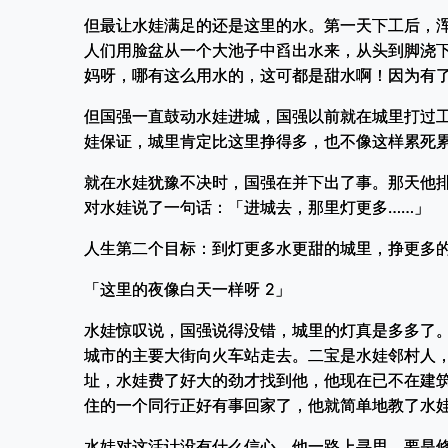
但最让水娃满足的还是这里的水。第一天下工后，
人们用脸盆从一个大池子中舀出水来，从头到脚浇
妈呀，哪有这么用水的，这可都是甜水啊！因为有
但国强一直鼓动水娃进城，国强以前就在城里打过
娃保证，城里肯定比这里挣得多，也不像这样累死
就在水娃犹豫不决时，国强在并下出了事。那天他
对水娃说了一句话：「进城去，那里灯更多……」
人生第二个目标：到灯更多水更甜的城里，挣更多
「这里的夜像白天一样呀 2」
水娃惊叹说，国强说得没错，城里的灯真是多多了
城市的主要大街向火车站走去。二宝是水娃邻村人
址，水娃费了好大的劲才找到他，他现在已不在建
住的一个同行正好有事回家了，他就简单地教了水
水娃对这活计没有什么信心，他一路上寻思，要是