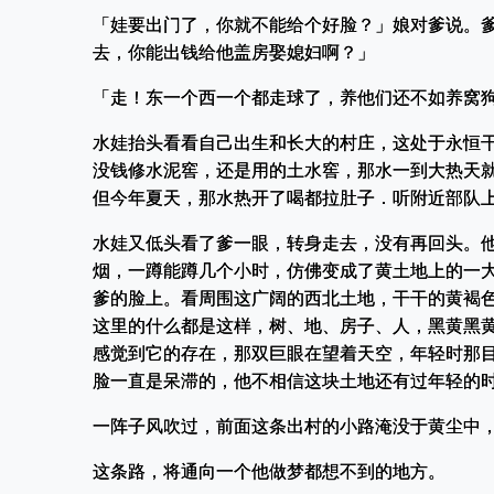
「娃要出门了，你就不能给个好脸？」娘对爹说。
去，你能出钱给他盖房娶媳妇啊？」
「走！东一个西一个都走球了，养他们还不如养窝
水娃抬头看看自己出生和长大的村庄，这处于永恒
没钱修水泥窖，还是用的土水窖，那水一到大热天
但今年夏天，那水热开了喝都拉肚子．听附近部队
水娃又低头看了爹一眼，转身走去，没有再回头。
烟，一蹲能蹲几个小时，仿佛变成了黄土地上的一
爹的脸上。看周围这广阔的西北土地，干干的黄褐
这里的什么都是这样，树、地、房子、人，黑黄黑
感觉到它的存在，那双巨眼在望着天空，年轻时那
脸一直是呆滞的，他不相信这块土地还有过年轻的
一阵子风吹过，前面这条出村的小路淹没于黄尘中
这条路，将通向一个他做梦都想不到的地方。