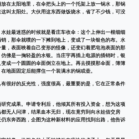
倒放在太阳地里，在伞把头上的一个托架上放一锅水，那锅
道这叫太阳灶。大伙用这东西做饭烧水，省了不少钱，可没
。水娃最迷惑的时候就是看庄车收伞：这个上伸出一根细细
插销，那伞就噗的一下摊到地上，变成了一块银色的布。水
分量，表面映着自己变形的怪像，还变幻着肥皂泡表面的那
．仿佛是一掬轻盈的水银。当庄宇再插上电源的插销时，银
又变成一个圆圆的伞面倒立在地上。再去摸摸那伞面，簿簿
，在地面固定后能撑住一个装满水的锅或壶。
具有很好的反光性，强度很高，最重要的是，它在正常条件
」
项研究成果。申请专利后，他倾其所有投入资金，想为这项
品都无人问津，结果血本无归，现在竟穷到向水娃借交房
天仍东奔西跑，企图为这种新材料的应用找到出路，他告诉