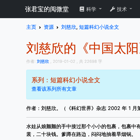
张君宝的阅微堂
科学
技术
主页
资源
刘慈欣
,
短篇科幻小说全文
刘慈欣的《中国太
作者:
刘慈欣
, 2019-01-02
, 共 22698 字
系列：短篇科幻小说全文
查看该系列所有文章
作者：刘慈欣。（《科幻世界》杂志 2002 年 1 月第
水娃从娘颤颤的手中接过那个小小的包裹，包裹中
裳，二十块钱。爹蹲在路边，闷闷地抽着旱烟锅。