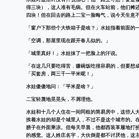
得三块），这人准有毛病。但在火车站前，他们摊
四块！但在回去的路上二宝一脸晦气，说今天生意
「窗户下那些个大铁箱子是啥？」水娃指着前面的
「空调，那屋里现在跟开春儿似的。」
「城里真好！」水娃抹了一把脸上的汗说。
「在这几只要吃得苦．赚碗饭吃很容易的，但要想
「买套房，两三千一平米呢！」
水娃傻傻地问：「平米是啥？」
二宝轻蔑地晃晃头，不屑理他。
水娃和十几个人住在一间同租的简易房中，这些人
挨着水娃的却是个城里人，不过不是这个城市的。
膀子在外面乘凉。但每天早晨，他都西装革履地打
的感觉。这人姓庄名宇，大伙倒是都不讨厌他，这