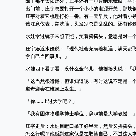
除了那个太阳灶外，庄宇还有一小片纳米镜膜，平
出门前，庄宇总要打开一个小小的电源开关，那块
庄宇对着它梳理打扮一番。有一天早晨，他对着小
该注意仪表，常洗脸，头发别总是乱乱的。还有你
水娃拿过镜子来照了照，笑着摇摇头，意思是对一
庄宇凑近水娃说：「现代社会充满着机遇，满天都
拿自己当回事儿。」
水娃四下看了看，没什么金鸟儿，他摇摇头说：「
「这当然很遗憾，但谁知道呢，有时这说不定是一
道奇迹会在谁身上发生。」
「你……上过大学吧？」
「我有固体物理学博士学位，辞职前是大学教授。
庄字走后；水娃目瞪口呆了好半天，然后又摇摇头
怎么行呢？他感到这家伙是在取笑自己，不过这人