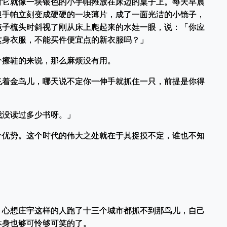
时它就像一块银色的小手帕摊放在床边的桌子上。每天早晨
银手帕立刻变成硬硬的一块薄片，成了一面光洁的小镜子，
镜子梳头时斜视了刚从床上爬起来的水娃一眼，说：「你应
这身衣服，不能买件便宜点的新衣服吗？」
个擦鞋的来说，那么麻烦没有用。
飞着金鸟儿，哪天说不定你一伸手就抓住一只，前提是你得
我没读过多少书呀。」
个优势。这个时代的伟大之处就在于其捉摸不定，谁也不知
」
，心想庄宇这样的人跑了十三个城市都抓不到那鸟儿，自己
本身也够可怜够可笑的了。