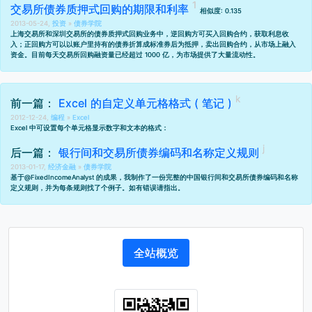
交易所债券质押式回购的期限和利率
相似度: 0.135
2013-05-24,
投资
»
债券学院
上海交易所和深圳交易所的债券质押式回购业务中，逆回购方可买入回购合约，获取利息收
入；正回购方可以以账户里持有的债券折算成标准券后为抵押，卖出回购合约，从市场上融入
资金。目前每天交易所回购融资量已经超过 1000 亿，为市场提供了大量流动性。
前一篇：
Excel 的自定义单元格格式 ( 笔记 )
2012-12-24,
编程
»
Excel
Excel 中可设置每个单元格显示数字和文本的格式：
后一篇：
银行间和交易所债券编码和名称定义规则
2013-01-17,
经济金融
»
债券学院
基于
@FixedIncomeAnalyst 的成果
，我制作了一份完整的中国银行间和交易所债券编码和名称
定义规则，并为每条规则找了个例子。如有错误请指出。
全站概览