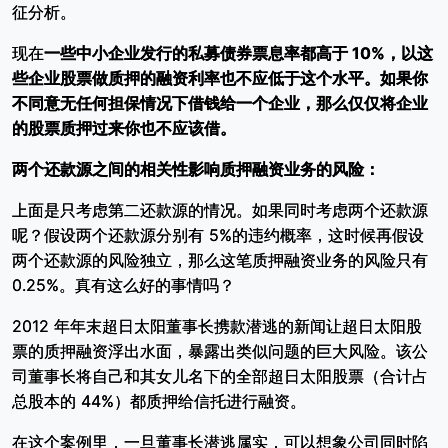
征分析。
现在
一些中小企业发行的私募债券票息率都高于 10%，以这
些企业股票做质押的融资利率也不应低于这个水平。如果你
不同意无任何担保情况下借钱给一个企业，那么仅仅将企业
的股票质押过来你也不应该借。
两个还款源之间的相关性影响质押融资业务的风险：
上面是只考虑第二还款源的情况。如果同时考虑两个还款源
呢？假设两个还款源分别有 5%的违约概率，这时候再假设
两个还款源的风险独立，那么这笔质押融资业务的风险只有
0.25%。真有这么好的事情吗？
2012 年年末超日太阳董事长携款潜逃的新闻让超日太阳股
票的质押融资浮出水面，暴露出类似问题的巨大风险。该公
司董事长将自己和其女儿名下的全部超日太阳股票（合计占
总股本的 44%）都质押给信托进行融资。
在这个案例里，一旦董事长潜逃属实，可以想象公司同时陷