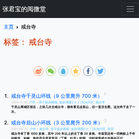
张君宝的阅微堂
主页
戒台寺
标签： 戒台寺
戒台寺千灵山环线（9 公里爬升 700 米）
2024-11-30,
户外
»
亲子徒步路线
,
徒步强度2.0
,
门头沟片区
,
戒台寺
千灵山离城区很近，之前几次去戒台寺，都有看见这座山，但一直没去爬。这次终于走了一
次。
戒台寺后山小环线（3 公里爬升 200 米）
2021-04-25,
户外
»
戒台寺
,
亲子徒步路线
,
徒步强度0.0
,
门头沟片区
,
赏花
戒台寺有丁香 1000 多株，其中 200 年以上的古丁香 20 多株。寺庙里还有一些树龄上千年
的银杏、柏树。每年四月底是赏花（丁香、牡丹）时期，这时候逛戒台寺再好不过。