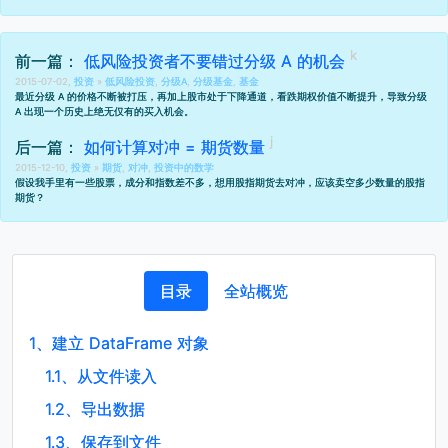
前一篇：
低风险投资者不要错过分级 A 的机会
2015-07-02,
投资
»
低风险投资
,
分级A
,
分级基金
,
基金
最近分级 A 的价格不断被打压，再加上股市处于下降通道，看跌期权价值不断提升，导致分级
A 出现一个历史上绝无仅有的买入机会。
后一篇：
如何计算对冲 = 期货数量
2015-12-10,
投资
»
期货
,
对冲
,
投资中的数学
假设我手里有一些股票，成分和指数差不多，想用股指期货去对冲，应该卖空多少数量的股指
期货？
目录
全站概览
1、
建立 DataFrame 对象
1.1、
从文件读入
1.2、
导出数据
1.3、
保存到文件