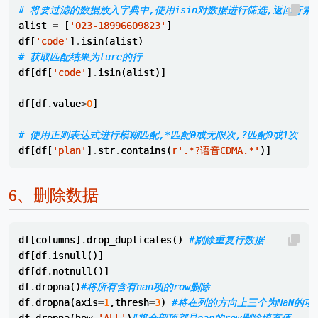
# 将要过滤的数据放入字典中,使用isin对数据进行筛选,返回行索
alist
=
[
'023-18996609823'
]
df
[
'code'
]
.
isin
(
alist
)
# 获取匹配结果为ture的行
df
[
df
[
'code'
]
.
isin
(
alist
)]
df
[
df
.
value
>
0
]
# 使用正则表达式进行模糊匹配,*匹配0或无限次,?匹配0或1次
df
[
df
[
'plan'
]
.
str
.
contains
(
r
'.*?语音CDMA.*'
)]
6、
删除数据
df
[
columns
]
.
drop_duplicates
()
#剔除重复行数据
df
[
df
.
isnull
()]
df
[
df
.
notnull
()]
df
.
dropna
()
#将所有含有nan项的row删除
df
.
dropna
(
axis
=
1
,
thresh
=
3
)
#将在列的方向上三个为NaN的项