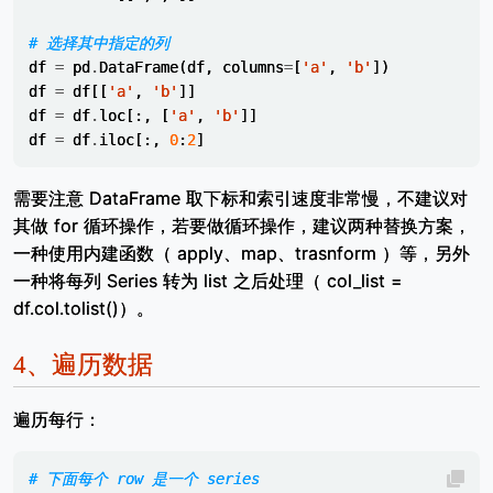
# 选择其中指定的列
df
=
pd
.
DataFrame
(
df
,
columns
=
[
'a'
,
'b'
])
df
=
df
[[
'a'
,
'b'
]]
df
=
df
.
loc
[:,
[
'a'
,
'b'
]]
df
=
df
.
iloc
[:,
0
:
2
]
需要注意 DataFrame 取下标和索引速度非常慢，不建议对
其做 for 循环操作，若要做循环操作，建议两种替换方案，
一种使用内建函数（ apply、map、trasnform ）等，另外
一种将每列 Series 转为 list 之后处理（ col_list =
df.col.tolist()）。
4、
遍历数据
遍历每行：
# 下面每个 row 是一个 series