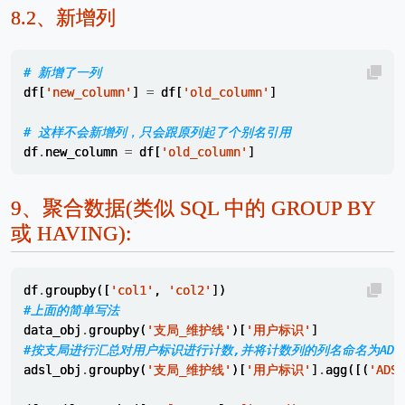
8.2、
新增列
# 新增了一列 
df
[
'new_column'
]
=
df
[
'old_column'
]
# 这样不会新增列，只会跟原列起了个别名引用
df
.
new_column
=
df
[
'old_column'
]
9、
聚合数据(类似 SQL 中的 GROUP BY
或 HAVING):
df
.
groupby
([
'col1'
,
'col2'
])
#上面的简单写法
data_obj
.
groupby
(
'支局_维护线'
)[
'用户标识'
]
#按支局进行汇总对用户标识进行计数,并将计数列的列名命名为ADS
adsl_obj
.
groupby
(
'支局_维护线'
)[
'用户标识'
]
.
agg
([(
'ADSL