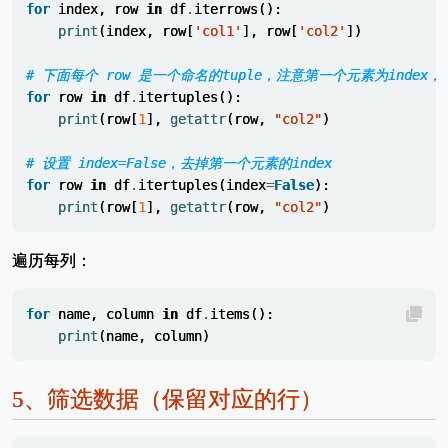
for
index
,
row
in
df
.
iterrows
():
print
(
index
,
row
[
'col1'
],
row
[
'col2'
])
# 下面每个 row 是一个命名的tuple，注意第一个元素为inde
for
row
in
df
.
itertuples
():
print
(
row
[
1
],
getattr
(
row
,
"col2"
)
# 设置 index=False，去掉第一个元素的index
for
row
in
df
.
itertuples
(
index
=
False
):
print
(
row
[
1
],
getattr
(
row
,
"col2"
)
遍历每列：
for
name
,
column
in
df
.
items
():
print
(
name
,
column
)
5、
筛选数据（保留对应的行）