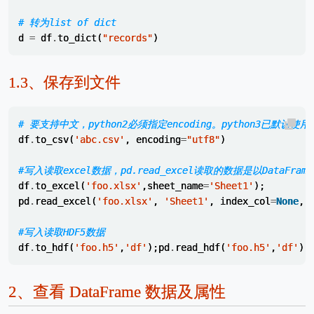
# 转为list of dict
d
=
df
.
to_dict
(
"records"
)
1.3、
保存到文件
# 要支持中文，python2必须指定encoding。python3已默认使用u
df
.
to_csv
(
'abc.csv'
,
encoding
=
"utf8"
)
#写入读取excel数据，pd.read_excel读取的数据是以DataFra
df
.
to_excel
(
'foo.xlsx'
,
sheet_name
=
'Sheet1'
);
pd
.
read_excel
(
'foo.xlsx'
,
'Sheet1'
,
index_col
=
None
,
#写入读取HDF5数据
df
.
to_hdf
(
'foo.h5'
,
'df'
);
pd
.
read_hdf
(
'foo.h5'
,
'df'
)
2、
查看 DataFrame 数据及属性