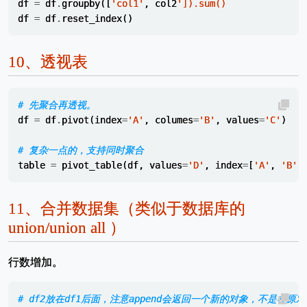
df
=
df
.
groupby
([
'col1'
,
col2
']).sum()
df
=
df
.
reset_index
()
10、
透视表
# 先聚合再透视。
df
=
df
.
pivot
(
index
=
'A'
,
columes
=
'B'
,
values
=
'C'
)
# 复杂一点的，支持同时聚合
table
=
pivot_table
(
df
,
values
=
'D'
,
index
=
[
'A'
,
'B'
]
11、
合并数据集（类似于数据库的
union/union all ）
行数增加。
# df2放在df1后面，注意append会返回一个新的对象，不是在原