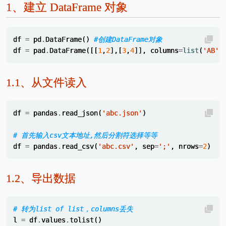
1、
建立 DataFrame 对象
df
=
pd
.
DataFrame
()
#创建DataFrame对象 
df
=
pad
.
DataFrame
([[
1
,
2
],[
3
,
4
]],
columns
=
list
(
'AB'
)
1.1、
从文件读入
df
=
pandas
.
read_json
(
'abc.json'
)
# 首先输入csv文本地址,然后分割符选择等等
df
=
pandas
.
read_csv
(
'abc.csv'
,
sep
=
';'
,
nrows
=
2
)
1.2、
导出数据
# 转为list of list，columns丢失
l
=
df
.
values
.
tolist
()