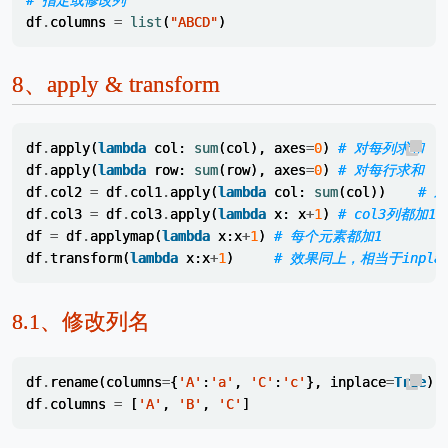
df
.
columns
=
list
(
"ABCD"
)
8、
apply & transform
df
.
apply
(
lambda
col
:
sum
(
col
),
axes
=
0
)
# 对每列求和
df
.
apply
(
lambda
row
:
sum
(
row
),
axes
=
0
)
# 对每行求和
df
.
col2
=
df
.
col1
.
apply
(
lambda
col
:
sum
(
col
))
# 
df
.
col3
=
df
.
col3
.
apply
(
lambda
x
:
x
+
1
)
# col3列都加1
df
=
df
.
applymap
(
lambda
x
:
x
+
1
)
# 每个元素都加1
df
.
transform
(
lambda
x
:
x
+
1
)
# 效果同上，相当于inplace
8.1、
修改列名
df
.
rename
(
columns
=
{
'A'
:
'a'
,
'C'
:
'c'
},
inplace
=
True
)
df
.
columns
=
[
'A'
,
'B'
,
'C'
]