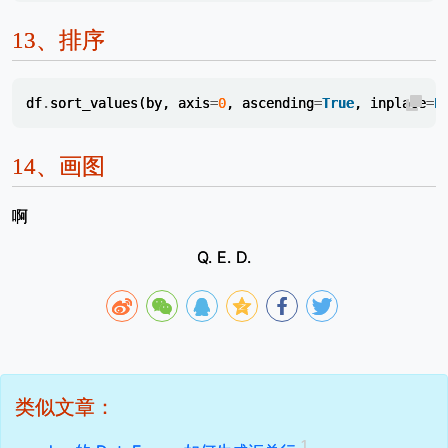
13、
排序
df
.
sort_values
(
by
,
axis
=
0
,
ascending
=
True
,
inplace
=
F
14、
画图
啊
Q. E. D.
类似文章：