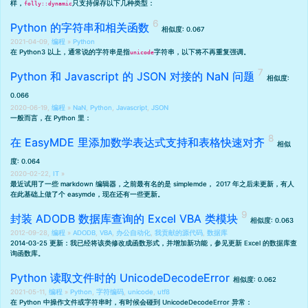
样，
只支持保存以下几种类型：
folly::dynamic
Python 的字符串和相关函数
相似度: 0.067
2021-04-09,
编程
»
Python
在 Python3 以上，通常说的字符串是指
字符串，以下将不再重复强调。
unicode
Python 和 Javascript 的 JSON 对接的 NaN 问题
相似度:
0.066
2020-06-19,
编程
»
NaN
,
Python
,
Javascript
,
JSON
一般而言，在 Python 里：
在 EasyMDE 里添加数学表达式支持和表格快速对齐
相似
度: 0.064
2020-02-22,
IT
»
最近试用了一些 markdown 编辑器，之前最有名的是
simplemde
， 2017 年之后未更新，有人
在此基础上做了个
easymde
，现在还有一些更新。
封装 ADODB 数据库查询的 Excel VBA 类模块
相似度: 0.063
2012-09-28,
编程
»
ADODB
,
VBA
,
办公自动化
,
我贡献的源代码
,
数据库
2014-03-25 更新：我已经将该类修改成函数形式，并增加新功能，参见
更新 Excel 的数据库查
询函数库
。
Python 读取文件时的 UnicodeDecodeError
相似度: 0.062
2021-05-11,
编程
»
Python
,
字符编码
,
unicode
,
utf8
在 Python 中操作文件或字符串时，有时候会碰到 UnicodeDecodeError 异常：