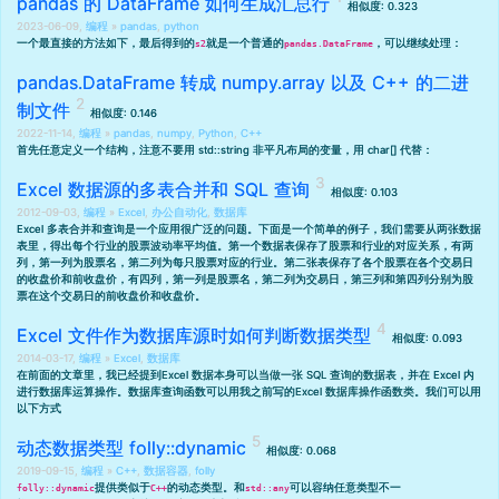
pandas 的 DataFrame 如何生成汇总行
相似度: 0.323
2023-06-09,
编程
»
pandas
,
python
一个最直接的方法如下，最后得到的
就是一个普通的
，可以继续处理：
s2
pandas.DataFrame
pandas.DataFrame 转成 numpy.array 以及 C++ 的二进
制文件
相似度: 0.146
2022-11-14,
编程
»
pandas
,
numpy
,
Python
,
C++
首先任意定义一个结构，注意不要用 std::string 非平凡布局的变量，用 char[] 代替：
Excel 数据源的多表合并和 SQL 查询
相似度: 0.103
2012-09-03,
编程
»
Excel
,
办公自动化
,
数据库
Excel 多表合并和查询是一个应用很广泛的问题。下面是一个简单的例子，我们需要从两张数据
表里，得出每个行业的股票波动率平均值。第一个数据表保存了股票和行业的对应关系，有两
列，第一列为股票名，第二列为每只股票对应的行业。第二张表保存了各个股票在各个交易日
的收盘价和前收盘价，有四列，第一列是股票名，第二列为交易日，第三列和第四列分别为股
票在这个交易日的前收盘价和收盘价。
Excel 文件作为数据库源时如何判断数据类型
相似度: 0.093
2014-03-17,
编程
»
Excel
,
数据库
在前面的文章里，我已经提到
Excel 数据本身可以当做一张 SQL 查询的数据表
，并在 Excel 内
进行数据库运算操作。数据库查询函数可以用我之前写的
Excel 数据库操作函数类
。我们可以用
以下方式
动态数据类型 folly::dynamic
相似度: 0.068
2019-09-15,
编程
»
C++
,
数据容器
,
folly
提供类似于
的动态类型。和
可以容纳任意类型不一
folly::dynamic
C++
std::any