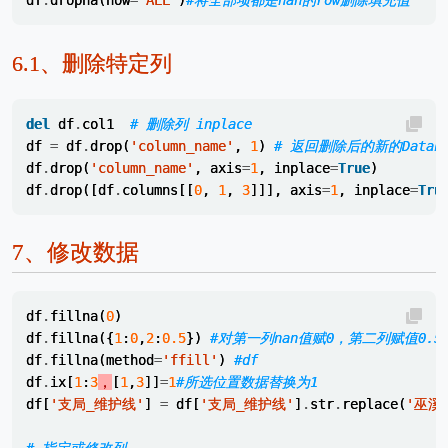
df
.
dropna
(
how
=
'ALL'
)
#将全部项都是nan的row删除填充值
6.1、
删除特定列
del
df
.
col1
# 删除列 inplace
df
=
df
.
drop
(
'column_name'
,
1
)
# 返回删除后的新的DataFr
df
.
drop
(
'column_name'
,
axis
=
1
,
inplace
=
True
)
df
.
drop
([
df
.
columns
[[
0
,
1
,
3
]]],
axis
=
1
,
inplace
=
Tru
7、
修改数据
df
.
fillna
(
0
)
df
.
fillna
({
1
:
0
,
2
:
0.5
})
#对第一列nan值赋0，第二列赋值0.5
df
.
fillna
(
method
=
'ffill'
)
#df
df
.
ix
[
1
:
3
，
[
1
,
3
]]
=
1
#所选位置数据替换为1   
df
[
'支局_维护线'
]
=
df
[
'支局_维护线'
]
.
str
.
replace
(
'巫溪
# 指定或修改列