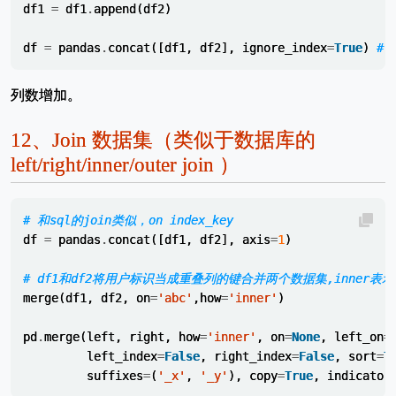
df1
=
df1
.
append
(
df2
)
df
=
pandas
.
concat
([
df1
,
df2
],
ignore_index
=
True
)
# 
列数增加。
12、
Join 数据集（类似于数据库的
left/right/inner/outer join ）
# 和sql的join类似，on index_key
df
=
pandas
.
concat
([
df1
,
df2
],
axis
=
1
)
# df1和df2将用户标识当成重叠列的键合并两个数据集,inner表
merge
(
df1
,
df2
,
on
=
'abc'
,
how
=
'inner'
)
pd
.
merge
(
left
,
right
,
how
=
'inner'
,
on
=
None
,
left_on
=
left_index
=
False
,
right_index
=
False
,
sort
=
T
suffixes
=
(
'_x'
,
'_y'
),
copy
=
True
,
indicator