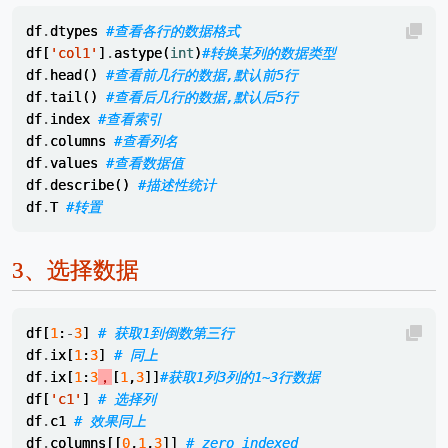
df
.
dtypes
#查看各行的数据格式
df
[
'col1'
]
.
astype
(
int
)
#转换某列的数据类型
df
.
head
()
#查看前几行的数据,默认前5行
df
.
tail
()
#查看后几行的数据,默认后5行
df
.
index
#查看索引
df
.
columns
#查看列名
df
.
values
#查看数据值
df
.
describe
()
#描述性统计
df
.
T
#转置
3、
选择数据
df
[
1
:
-
3
]
# 获取1到倒数第三行
df
.
ix
[
1
:
3
]
# 同上 
df
.
ix
[
1
:
3
，
[
1
,
3
]]
#获取1列3列的1~3行数据
df
[
'c1'
]
# 选择列
df
.
c1
# 效果同上
df
.
columns
[[
0
,
1
,
3
]]
# zero indexed