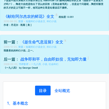
下面是中国天津南开大学数学博士生 Xiaochuan Liu 翻译的陶哲轩的文章《做数学一定要是天
才吗？》。陶老大自然是给出了否认的回答（否则会被骂死），但是这个问题呢，陶哲轩眼里
的天才的定义可能不一样，他写这种文章是站着说话不腰疼。
《献给阿尔杰农的鲜花》全文
相似度: 0.051
2010-06-20,
资源
»
短篇科幻小说全文
,
科幻小说
作者：丹尼尔 · 凯斯 [ 美 ]
前一篇：
《趁生命气息逗留》全文
2005-12-25,
资源
»
短篇科幻小说全文
,
科幻小说
我最喜欢的科幻小说...之一。
后一篇：
战争即和平，自由即奴役，无知即力量
2006-02-20,
书评影评
»
一九八四
,
小说
,
社会科幻
《一九八四》 by George Owell
目录
全站概览
1、
基本概念