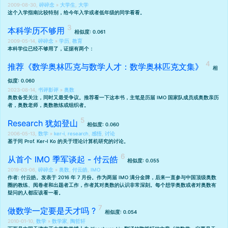
2009-08-30,
碎碎念
»
大学生
,
大学
这个入学指南比较特别，给今年入学或者低年级的同学看看。
本科学历不够用
相似度: 0.061
2009-05-14,
碎碎念
»
学历
,
教育
本科学位已经不够用了，证据有两个：
推荐《数学奥林匹克与数学人才：数学奥林匹克文集》
相
似度: 0.060
2023-08-14,
书评影评
»
奥数
奥数备受关注，同时又最受争议。推荐看一下这本书，主笔是历届 IMO 国家队成员或奥数亲历
者，奥数老师，奥数教练或组织者。
Research 犹如登山
相似度: 0.060
2006-05-13,
数学
»
ker-i
,
research
,
感悟
,
讨论
基于同 Prof. Ker-I Ko 的关于理论计算机研究的讨论。
从首个 IMO 季军谈起 - 付云皓
相似度: 0.055
2019-03-06,
碎碎念
»
奥数
,
付云皓
,
IMO
作者: 付云皓。发表于 2016 年 7 月份。作为两届 IMO 满分金牌，后来一直参与中国顶级奥数
圈的教练、阅卷者和出题者工作，作者其对奥数的认识非常深刻。每个想学奥数或者对奥数有
疑问的人都应该看一看。
做数学一定要是天才吗 ?
相似度: 0.054
2010-01-10,
数学
»
数学家
,
陶哲轩