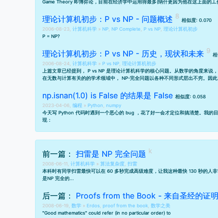
Game Theory 即博弈论，目前在经济学中运用得最多(纳什更因为他在这上
理论计算机初步：P vs NP - 问题概述
相似度: 0.070
2006-08-23,
计算机科学
»
NP
,
NP Complete
,
P vs NP
,
理论计算机初步
P = NP?
理论计算机初步：P vs NP - 历史，现状和未来
相
2006-08-24,
计算机科学
»
P vs NP
,
理论计算机初步
上篇文章
已经提到， P vs NP 是理论计算机科学的核心问题。从数学的角度
在无数与计算有关的的学术领域中， NP-完全问题以各种不同形式层出不穷。因
np.isnan(1.0) is False 的结果是 False
相似度: 0.058
2023-04-06,
编程
»
Python
,
numpy
今天写 Python 代码时遇到一个恶心的 bug ，花了好一会才定位和搞清楚。我的目标
现：
前一篇：
扫雷是 NP 完全问题
2008-06-11,
计算机科学
»
算法复杂度
,
扫雷
本科时有同学扫雷最快可以在 60 多秒完成高级难度，让我这种最快 130 秒
是
NP 完全的
...
后一篇：
Proofs from the Book - 来自圣经的证
2008-06-19,
数学
»
Erdos
,
proof from the book
,
数学之美
"Good mathematics" could refer (in no particular order) to