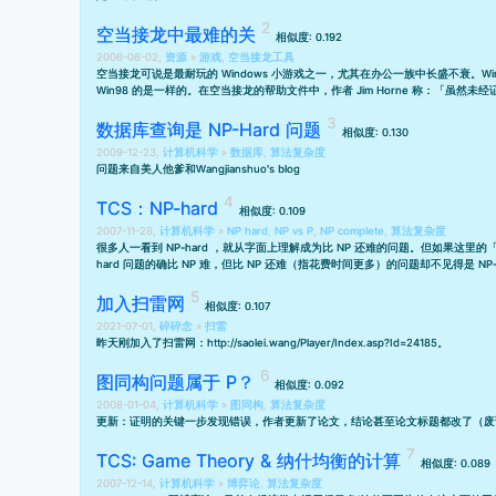
空当接龙中最难的关
相似度: 0.192
2006-06-02,
资源
»
游戏
,
空当接龙工具
空当接龙可说是最耐玩的 Windows 小游戏之一，尤其在办公一族中长盛不衰。Win98 
Win98 的是一样的。在空当接龙的帮助文件中，作者 Jim Horne 称：「
数据库查询是 NP-Hard 问题
相似度: 0.130
2009-12-23,
计算机科学
»
数据库
,
算法复杂度
问题来自
美人他爹
和
Wangjianshuo's blog
TCS：NP-hard
相似度: 0.109
2007-11-28,
计算机科学
»
NP hard
,
NP vs P
,
NP complete
,
算法复杂度
很多人一看到 NP-hard ，就从字面上理解成为比 NP 还难的问题。但如果这
hard 问题的确比 NP 难，但比 NP 还难（指花费时间更多）的问题却不见得是 NP-h
加入扫雷网
相似度: 0.107
2021-07-01,
碎碎念
»
扫雷
昨天刚加入了扫雷网：
http://saolei.wang/Player/Index.asp?Id=24185
。
图同构问题属于 P？
相似度: 0.092
2008-01-04,
计算机科学
»
图同构
,
算法复杂度
更新：证明的关键一步发现错误，作者更新了论文，结论甚至论文标题都改了（废
TCS: Game Theory & 纳什均衡的计算
相似度: 0.089
2007-12-14,
计算机科学
»
博弈论
,
算法复杂度