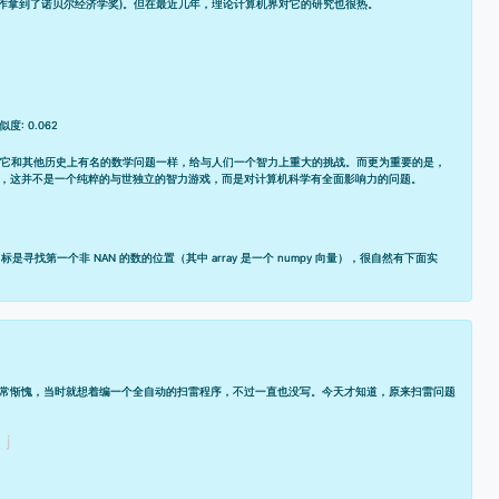
面的工作拿到了诺贝尔经济学奖)。但在最近几年，理论计算机界对它的研究也很热。
似度: 0.062
来说，它和其他历史上有名的数学问题一样，给与人们一个智力上重大的挑战。而更为重要的是，
此，这并不是一个纯粹的与世独立的智力游戏，而是对计算机科学有全面影响力的问题。
是寻找第一个非 NAN 的数的位置（其中 array 是一个 numpy 向量），很自然有下面实
的人非常惭愧，当时就想着编一个全自动的扫雷程序，不过一直也没写。今天才知道，原来扫雷问题
明