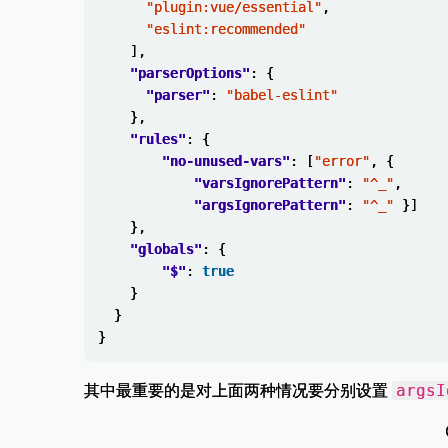
"plugin:vue/essential"
,
"eslint:recommended"
],
"parserOptions"
:
{
"parser"
:
"babel-eslint"
},
"rules"
:
{
"no-unused-vars"
:
[
"error"
,
{
"varsIgnorePattern"
:
"^_"
,
"argsIgnorePattern"
:
"^_"
}]
},
"globals"
:
{
"$"
:
true
}
}
}
其中最重要的是对上面两种情况要分别设置
argsI