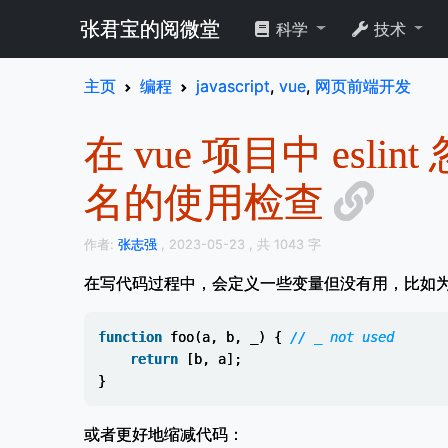
张君宝的阅微堂
科学
技术
主页
编程
javascript
,
vue
,
网页前端开发
在 vue 项目中 esl
名的使用检查
作者:
张志强
, 2023-05-23
, 共 1043 字
在写代码过程中，会定义一些变量但没有用，比如
function
foo
(
a
,
b
,
_
)
{
// _ not used
return
[
b
,
a
];
}
或者更好地缩减代码：