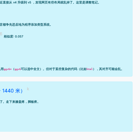
最近直接从 v4 升级到 v5 ，发现网页有些布局就乱掉了。这里是调整笔记。
言都争先恐后地为程序添加类型系统。
相似度: 0.057
以用
（
可以选中全文）。但对于某些复杂的代码（比如
），其对齐可能会乱。
ggvG=
ggvG
html
1440 米）
了。走下来膝盖疼，脚板疼。