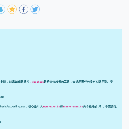
了删除，结果越积累越多。
是检查依赖项的工具，会提示哪些包没有实际用到。安
depcheck
130
charts/exporting.csv
，核心是引入
和
两个额外的 JS ，不需要做
exporting.js
export-data.js
3