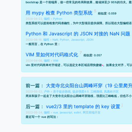
bootstrap 是一个前端库，做一些常见的布局和效果，能省掉至少 95%的功夫。
用 mypy 检查 Python 类型系统
相似度: 0.059
2024-04-23,
编程
»
Python
类型系统可以提前检查代码准确性，为中大型项目提供保障。所以现在大型编程语
Python 和 Javascript 的 JSON 对接的 NaN 问题
2020-06-19,
编程
»
NaN
,
Python
,
Javascript
,
JSON
一般而言，在 Python 里：
VIM 里如何对代码格式化
相似度: 0.057
2024-04-08,
编程
»
VIM
vim 里对代码简单对齐缩进，可以选定文本区域后用快捷键
。如果全文对齐，可
=
前一篇：
大觉寺北尖阳台山两峰环穿（19 公里爬升 
2023-05-22,
户外
»
亲子徒步路线
,
徒步强度4.0
,
三峰路线
,
凤凰岭片区
周末和孩子一起走了大觉寺北尖阳台山两峰环穿路线，强度比三峰略低，但也不小
后一篇：
vue2/3 里的 template 的 key 设置
2023-05-24,
编程
»
vue
,
javascript
,
eslint
,
网页前端开发
最近写一个 vue 的写法：