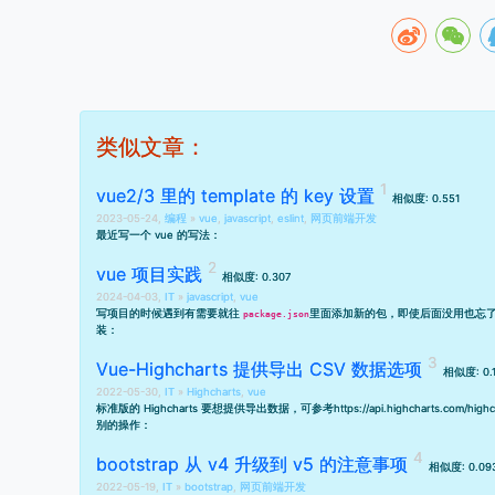
类似文章：
vue2/3 里的 template 的 key 设置
相似度: 0.551
2023-05-24,
编程
»
vue
,
javascript
,
eslint
,
网页前端开发
最近写一个 vue 的写法：
vue 项目实践
相似度: 0.307
2024-04-03,
IT
»
javascript
,
vue
写项目的时候遇到有需要就往
里面添加新的包，即使后面没用也忘
package.json
装：
Vue-Highcharts 提供导出 CSV 数据选项
相似度: 0.
2022-05-30,
IT
»
Highcharts
,
vue
标准版的 Highcharts 要想提供导出数据，可参考
https://api.highcharts.com/high
别的操作：
bootstrap 从 v4 升级到 v5 的注意事项
相似度: 0.09
2022-05-19,
IT
»
bootstrap
,
网页前端开发