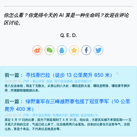
你怎么看？你觉得今天的 AI 算是一种生命吗？欢迎在评论
区讨论。
Q. E. D.
前一篇：
寻找香巴拉（徒步 13 公里爬升 850 米）
2026-05-10,
户外
»
香山片区
,
徒步
,
亲子徒步路线
,
徒步强度3.0
香八拉这条线，我走了无数次。从香山到八大处，哪段是防火道、哪段是野路、哪段要手脚并
用，闭着眼睛都能摸出来。
后一篇：
绿野童军在三峰越野赛包揽了冠亚季军（10 公里
爬升 400 米）
2026-05-31,
户外
»
亲子徒步路线
,
凤凰岭片区
,
越野跑
,
徒步强度2.0
原定 5 月 17 日的比赛，因为下雨延期到了 5 月 31 日。坦白说，大家其实都不希望延期——五
月底六月初的北京，气温已经上来了，往后推两周只会更热。但幸好比赛当天还算争气，没那
么热，算是个幸运。不代表往后推是好事。