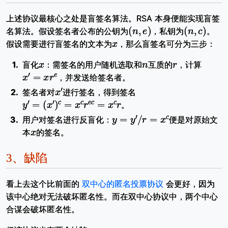
上述协议最核心之处是盲签名算法。RSA 本身便能实现盲签
(
n
,
e
)
(
n
,
c
)
名算法。假设签名者公布的公钥为
，私钥为
。
x
假设需要进行盲签名的文本为
，那么盲签名可分为三步：
x
n
r
盲化
：需签名的用户随机选取和
互质的
，计算
x
′
=
x
r
e
，并发送给签名者。
x
′
签名者对
进行签名，得到签名
y
′
=
(
x
′
)
c
=
x
c
r
e
c
=
x
c
r
。
y
=
y
′
/
r
=
x
c
用户对签名进行反盲化：
便是对原始文
x
本
的签名。
3、
缺陷
看上去这个比前面的
双中心的匿名投票协议
会更好，因为
该中心绝对无法破坏匿名性。而在双中心协议中，两个中心
合谋会破坏匿名性。