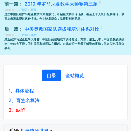
前一篇：
2019 年罗马尼亚数学大师赛第三题
2019-03-01,
数学
»
奥数
这次中国队在罗马尼亚数学大师赛败北，引起巨大的舆论论战，甚至上了人民日报的评论。以
前从来没出现过这种情况。作为吃瓜群众，觉得特别有意思。
后一篇：
中美奥数国家队选拔和培训体系对比
2019-03-03,
数学
»
奥数
最近的罗马尼亚数学大师赛，中国队的成绩成了舆论焦点。其实，最近几年，中国奥数的成绩
比往年略有下滑，同时美国和韩国队在崛起。在此介绍一些我了解到的事情，供各位吃瓜群众
参考。
目录
全站概览
1、
具体流程
2、
盲签名算法
3、
缺陷
系列:
机器统治世界
»