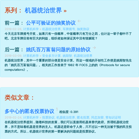
系列：
机器统治世界
»
前一篇：
公平可验证的抽奖协议
2019-02-26,
计算机科学
»
机器统治世界
,
车牌摇号
,
抽奖协议
今天北京车牌摇号开奖，如果只有一倍概率，中签概率只有万分之四，估计这一辈子都中不了
吧。北京车牌目前有巨大的利益，组织者如何保证其中没有猫腻呢？
后一篇：
姚氏百万富翁问题的原始协议
2019-03-09,
计算机科学
»
安全多方计算
,
姚期智
,
机器统治世界
机器统治世界，其中一个重要的部分便是安全计算。而这一领域的开创性工作便是姚期智先生
的「姚氏百万富翁问题」。相关的工作发表于 1982 年 FOCS 上的的
《Protocols for secure
computations》
。
类似文章：
多中心的匿名投票协议
相似度: 0.391
2019-02-24,
计算机科学
»
投票协议
,
机器统治世界
,
匿名投票
,
同态加密
,
零知识证明
在
机器统治世界
提到，随着科技的发展，我们可以直接用机器来替代政府。所谓机器统治世
界，并不意味着机器是世界的主人。机器还是听命于人类，只不过以一种无法被干预的民主投
票的方式。所以，机器统计世界的第一要解决的问题就是投票协议。