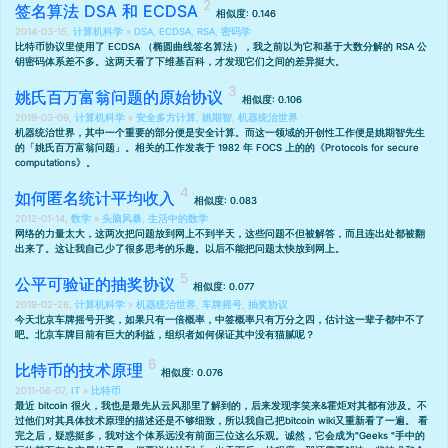
签名算法 DSA 和 ECDSA
相似度: 0.146
2014-03-15,
计算机科学
»
DSA
,
ECDSA
,
RSA
,
密码学
比特币协议里使用了 ECDSA （椭圆曲线签名算法），我之前以为它和基于大数分解的 RSA 公
钥密码体系差不多。这两天看了下维基百科，才发现它们之间的差异挺大。
姚氏百万富翁问题的原始协议
相似度: 0.106
2019-03-09,
计算机科学
»
安全多方计算
,
姚期智
,
机器统治世界
机器统治世界，其中一个重要的部分便是安全计算。而这一领域的开创性工作便是姚期智先生
的「姚氏百万富翁问题」。相关的工作发表于 1982 年 FOCS 上的的
《Protocols for secure
computations》
。
如何匿名统计平均收入
相似度: 0.083
2012-01-14,
数学
»
头脑风暴
,
生活中的数学
网络的力量太大，这两次把问题放到网上不到半天，这些问题不但被解答，而且连出处都被翻
出来了。这让我自己少了很多思考的乐趣。以后不能把问题太快放到网上。
公平可验证的抽奖协议
相似度: 0.077
2019-02-26,
计算机科学
»
机器统治世界
,
车牌摇号
,
抽奖协议
今天北京车牌摇号开奖，如果只有一倍概率，中签概率只有万分之四，估计这一辈子都中不了
吧。北京车牌目前有巨大的利益，组织者如何保证其中没有猫腻呢？
比特币的技术原理
相似度: 0.076
2011-06-07,
IT
»
比特币
最近 bitcoin 很火，我也是最先从
云风
那里了解到的，后来发现
李笑来
&
霍炬
对其都有涉及。不
过他们对其具体技术原理的描述还是不够细致，所以我自己把
bitcoin wiki
又重新看了一遍。 看
完之后，疑惑挺多，我对这个体系远没有前面三位这么乐观。诚然，它会成为"Geeks "手中的