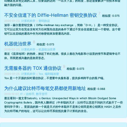
玩物甚至灰色交易的工具，但要说的达到「一出天下反」的程度，那还需要解决一些技术和金
融方面的问题。
不安全信道下的 Diffie-Hellman 密钥交换协议
相似度: 0.075
2020-01-23,
计算机科学
»
密码协议
迪菲－赫尔曼密钥交换（ Diffie–Hellman key exchange ，简称「D–H」） 是一种安全协议。
它可以让双方在完全没有对方任何预先信息的条件下通过不安全信道建立起一个密钥。这个密
钥可以在后续的通讯中作为对称密钥来加密通讯内容。
机器统治世界
相似度: 0.073
2019-02-23,
计算机科学
»
机器统治世界
最近《流浪地球》的热映，掀起了科幻热潮。很多人都在为电影和小说里的情节和逻辑争论不
休。而我更感兴趣的是政府形态。
无需服务器的 TOX 通信协议
相似度: 0.073
2020-01-25,
计算机科学
»
Tox
,
端到端加密
Tox 是一个开源的实时通信协议，不需要中央服务器，提供多种跨平台的客户端。
为什么建议比特币每笔交易都使用新地址
相似度: 0.068
2013-12-07,
IT
»
比特币
,
数字货币
最近看到一篇文章
Satoshi』s Genius: Unexpected Ways in which Bitcoin Dodged Some
Cryptographic Bullets
，国内有人翻译过（
中本聪的天才：比特币以意想不到的方式躲开了一些
密码学子弹
）。里面说的第一个就是天才的中本聪并不是将公钥而是将公钥两次 HASH 之后作
为比特币账户的地址，这可以让比特币系统抵抗量子计算机的攻击。