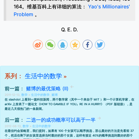
164。维基百科上有详细的算法：
Yao's Millionaires'
Problem
。
Q. E. D.
系列：
生活中的数学
»
前一篇：
赌博的最优策略 (II)
2011-12-13,
数学
»
生活中的数学
,
赌博
在 slashdot 上看到一篇
科技新闻
，两个数学家（其中一个来自于 MIT ）和一个计算机学家，在
arXiv 上发表了一篇论文《HOW TO GAMBLE IF YOU』RE IN A HURRY》（
PDF 版链接
），是
最近几天很热门的一条新闻。
后一篇：
二选一的成功概率可以高于一半
2012-08-13,
数学
»
生活中的数学
在
最佳约会策略
里，我们提到，如果有 100 个女孩可以顺序挑选，那么最好的方法是先看前 37
个，然后在剩下的女孩里选择当时最好的那个女孩，这样有接近 40%的概率挑选到最好的那个