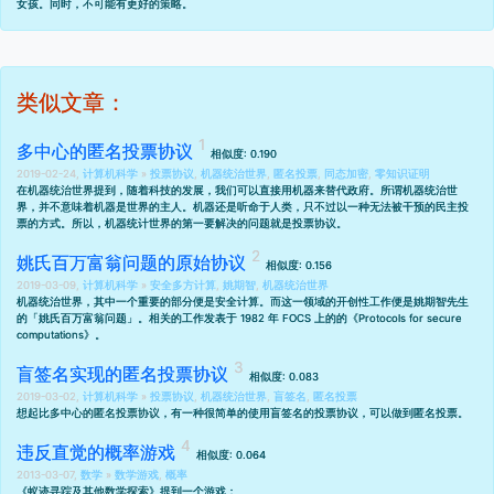
女孩。同时，
不可能有更好的策略
。
类似文章：
多中心的匿名投票协议
相似度: 0.190
2019-02-24,
计算机科学
»
投票协议
,
机器统治世界
,
匿名投票
,
同态加密
,
零知识证明
在
机器统治世界
提到，随着科技的发展，我们可以直接用机器来替代政府。所谓机器统治世
界，并不意味着机器是世界的主人。机器还是听命于人类，只不过以一种无法被干预的民主投
票的方式。所以，机器统计世界的第一要解决的问题就是投票协议。
姚氏百万富翁问题的原始协议
相似度: 0.156
2019-03-09,
计算机科学
»
安全多方计算
,
姚期智
,
机器统治世界
机器统治世界，其中一个重要的部分便是安全计算。而这一领域的开创性工作便是姚期智先生
的「姚氏百万富翁问题」。相关的工作发表于 1982 年 FOCS 上的的
《Protocols for secure
computations》
。
盲签名实现的匿名投票协议
相似度: 0.083
2019-03-02,
计算机科学
»
投票协议
,
机器统治世界
,
盲签名
,
匿名投票
想起比
多中心的匿名投票协议
，有一种很简单的使用盲签名的投票协议，可以做到匿名投票。
违反直觉的概率游戏
相似度: 0.064
2013-03-07,
数学
»
数学游戏
,
概率
《
蚁迹寻踪及其他数学探索
》提到一个游戏：