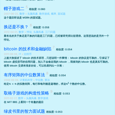
帽子游戏二
相似度: 0.060
2007-06-25,
数学
»
头脑风暴
,
数学游戏
,
概率
,
面试题
这个题目听说是 MSRA 的面试题。
换还是不换？
相似度: 0.058
2012-04-01,
数学
»
悖论
,
头脑风暴
,
三门问题
最有名的关于换还是不换的问题是
三门问题
，已经
被研究得比较透彻
。这里想说的是另外一个
悖论。
bitcoin 的技术和金融缺陷
相似度: 0.054
2011-06-08,
IT
»
比特币
上篇大致描述了 bitcoin 的技术原理
，只想说明一件事情： bitcoin 的协议是可靠的，它保证了
bitcoin 虚拟货币的信用问题，别人不会偷走我的 bitcoin ，我拿到的 bitcoin 也是真实可靠的。
使用 bitcoin 交易有很多好处，可以轻易列出一大堆：
有序矩阵的中位数算法
相似度: 0.054
2008-06-09,
计算机科学
»
中位数
,
算法
n
×
n
n
2
给定
的实数矩阵，每行和每列都是递增的，求这
个数的中位数。
取格子游戏的构造性策略
相似度: 0.053
2011-02-27,
数学
»
头脑风暴
,
数学游戏
在 MIT BBS 上看到一个有趣的题目
绿皮书里的智力面试题
相似度: 0.053