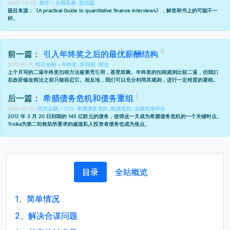
2009-03-25,
数学
»
头脑风暴
,
面试题
题目来源：《A practical Guide to quantitative finance interviews》，解答和书上的可能不一
样。
前一篇：
引入年终奖之后的最优薪酬结构
2012-01-11,
经济金融
»
年终奖
,
所得税
,
税法
上个月写的
二逼年终奖扣税方法
被
果壳引用
，甚受鼓舞。年终奖的扣税规则比较二逼，但我们
在政府修改税法之前只能容忍它。相反地，我们可以充分利用其规则，进行一定程度的避税。
后一篇：
希腊债务危机和债务重组
2012-02-12,
经济金融
»
CDS
,
希腊债务危机
,
欧债危机
,
金融市场评论
2012 年 3 月 20 日到期的 145 亿欧元的债务，使得这一天成为希腊债务危机的一个关键时点。
Troika
为第二轮救助所要求的减值私人投资者债务也成为焦点。
目录
全站概览
1、
简单情况
2、
解决合谋问题