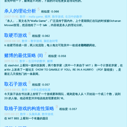
首先申明一下，赌博是不对的，下面的讨论也更多是理论性的。
杀人的理论分析
相似度: 0.066
2007-11-10,
数学
»
mafia game
,
概率
,
数学游戏
,
生活中的数学
「杀人」，英文名为"Mafia Game"，广泛流传于国内外。上个星期我们在玩的时候被
Elchanan
Mossel
发现，然后他给了一个 talk ，内容就是杀人的理论分析。
取硬币游戏
相似度: 0.062
2008-08-30,
数学
»
数学游戏
,
脑筋急转弯
n
枚硬币排成一排，两人轮流取，每人每次可取其中一枚或者
相邻的
两枚。
赌博的最优策略 (II)
相似度: 0.058
2011-12-13,
数学
»
生活中的数学
,
赌博
在 slashdot 上看到一篇
科技新闻
，两个数学家（其中一个来自于 MIT ）和一个计算机学家，在
arXiv 上发表了一篇论文《HOW TO GAMBLE IF YOU』RE IN A HURRY》（
PDF 版链接
），是
最近几天很热门的一条新闻。
取石子游戏
相似度: 0.057
2024-08-02,
数学
»
小学生思维拓展
今天孩子说在书法课上发明了一个游戏要和我玩，规则是每人从 1 开始说一个或二个数，说到
20 的人输。他还得意洋洋地说他发现要抢到 16。
取格子游戏的构造性策略
相似度: 0.057
2011-02-27,
数学
»
头脑风暴
,
数学游戏
在 MIT BBS 上看到一个有趣的题目