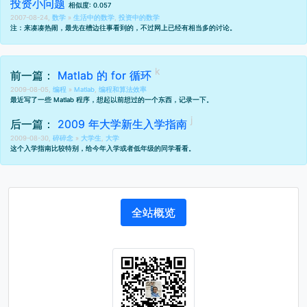
投资小问题
相似度: 0.057
2007-08-24,
数学
»
生活中的数学
,
投资中的数学
注：来凑凑热闹，最先在
槽边往事
看到的，不过网上已经有相当多的
讨论
。
前一篇：
Matlab 的 for 循环
2009-08-05,
编程
»
Matlab
,
编程和算法效率
最近写了一些 Matlab 程序，想起以前想过的一个东西，记录一下。
后一篇：
2009 年大学新生入学指南
2009-08-30,
碎碎念
»
大学生
,
大学
这个入学指南比较特别，给今年入学或者低年级的同学看看。
全站概览