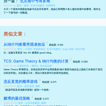
后一篇：
北京摇中号有多难
2011-05-14,
数学
»
概率
,
生活中的数学
,
车牌摇号
今天一个朋友向我提起他参与北京买车摇号，他自己和周围十来人都没有摇中的事情，我关注
了一下摇号的一些数据。
类似文章：
从纳什均衡看旁观者效应
相似度: 0.100
2007-09-18,
数学
»
心理学
,
旁观者效应
,
生活中的数学
,
社会心理学
,
纳什均衡
注：这篇文章是应 You XU 邀请的 guest blog。
TCS: Game Theory & 纳什均衡的计算
相似度: 0.085
2007-12-14,
计算机科学
»
博弈论
,
算法复杂度
Game Theory 即博弈论，目前在经济学中运用得最多(纳什更因为他在这上面的工作拿到了诺贝
尔经济学奖)。但在最近几年，理论计算机界对它的研究也很热。
违反直觉的概率游戏
相似度: 0.071
2013-03-07,
数学
»
数学游戏
,
概率
《
蚁迹寻踪及其他数学探索
》提到一个游戏：
赌博的最优策略
相似度: 0.071
2008-05-09,
数学
»
生活中的数学
,
赌博