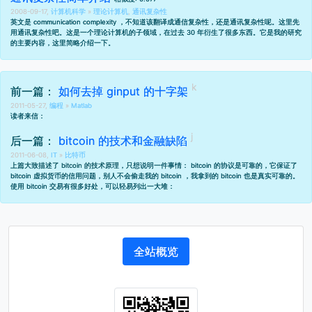
2008-09-17,
计算机科学
»
理论计算机
,
通讯复杂性
英文是 communication complexity ，不知道该翻译成通信复杂性，还是通讯复杂性呢。这里先
用通讯复杂性吧。这是一个理论计算机的子领域，在过去 30 年衍生了很多东西。它是我的研究
的主要内容，这里简略介绍一下。
前一篇：
如何去掉 ginput 的十字架
2011-05-27,
编程
»
Matlab
读者来信：
后一篇：
bitcoin 的技术和金融缺陷
2011-06-08,
IT
»
比特币
上篇大致描述了 bitcoin 的技术原理
，只想说明一件事情： bitcoin 的协议是可靠的，它保证了
bitcoin 虚拟货币的信用问题，别人不会偷走我的 bitcoin ，我拿到的 bitcoin 也是真实可靠的。
使用 bitcoin 交易有很多好处，可以轻易列出一大堆：
全站概览