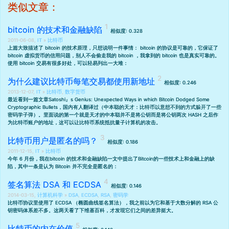
类似文章：
bitcoin 的技术和金融缺陷
相似度: 0.328
2011-06-08,
IT
»
比特币
上篇大致描述了 bitcoin 的技术原理
，只想说明一件事情： bitcoin 的协议是可靠的，它保证了
bitcoin 虚拟货币的信用问题，别人不会偷走我的 bitcoin ，我拿到的 bitcoin 也是真实可靠的。
使用 bitcoin 交易有很多好处，可以轻易列出一大堆：
为什么建议比特币每笔交易都使用新地址
相似度: 0.246
2013-12-07,
IT
»
比特币
,
数字货币
最近看到一篇文章
Satoshi』s Genius: Unexpected Ways in which Bitcoin Dodged Some
Cryptographic Bullets
，国内有人翻译过（
中本聪的天才：比特币以意想不到的方式躲开了一些
密码学子弹
）。里面说的第一个就是天才的中本聪并不是将公钥而是将公钥两次 HASH 之后作
为比特币账户的地址，这可以让比特币系统抵抗量子计算机的攻击。
比特币用户是匿名的吗？
相似度: 0.186
2011-12-15,
IT
»
比特币
今年 6 月份，我在
bitcoin 的技术和金融缺陷
一文中提出了
Bitcoin
的一些技术上和金融上的缺
陷，其中一条是认为 Bitcoin 并不完全是匿名的：
签名算法 DSA 和 ECDSA
相似度: 0.146
2014-03-15,
计算机科学
»
DSA
,
ECDSA
,
RSA
,
密码学
比特币协议里使用了 ECDSA （椭圆曲线签名算法），我之前以为它和基于大数分解的 RSA 公
钥密码体系差不多。这两天看了下维基百科，才发现它们之间的差异挺大。
比特币的内在价值