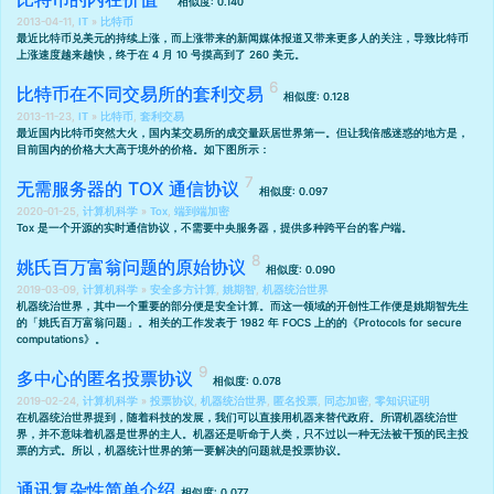
相似度: 0.140
2013-04-11,
IT
»
比特币
最近
比特币
兑美元的持续上涨，而上涨带来的新闻媒体报道又带来更多人的关注，导致比特币
上涨速度越来越快，终于在 4 月 10 号摸高到了 260 美元。
比特币在不同交易所的套利交易
相似度: 0.128
2013-11-23,
IT
»
比特币
,
套利交易
最近国内比特币突然大火，国内某交易所的成交量跃居世界第一。但让我倍感迷惑的地方是，
目前国内的价格大大高于境外的价格。如下图所示：
无需服务器的 TOX 通信协议
相似度: 0.097
2020-01-25,
计算机科学
»
Tox
,
端到端加密
Tox 是一个开源的实时通信协议，不需要中央服务器，提供多种跨平台的客户端。
姚氏百万富翁问题的原始协议
相似度: 0.090
2019-03-09,
计算机科学
»
安全多方计算
,
姚期智
,
机器统治世界
机器统治世界，其中一个重要的部分便是安全计算。而这一领域的开创性工作便是姚期智先生
的「姚氏百万富翁问题」。相关的工作发表于 1982 年 FOCS 上的的
《Protocols for secure
computations》
。
多中心的匿名投票协议
相似度: 0.078
2019-02-24,
计算机科学
»
投票协议
,
机器统治世界
,
匿名投票
,
同态加密
,
零知识证明
在
机器统治世界
提到，随着科技的发展，我们可以直接用机器来替代政府。所谓机器统治世
界，并不意味着机器是世界的主人。机器还是听命于人类，只不过以一种无法被干预的民主投
票的方式。所以，机器统计世界的第一要解决的问题就是投票协议。
通讯复杂性简单介绍
相似度: 0.077