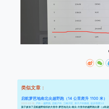
类似文章：
启航萝芭地南北尖越野跑（14 公里爬升 1100 米）
2025-03-16,
户外
»
越野跑
,
启航户外
,
三峰片区
,
亲子户外路线
,
徒步强度3.0
孩子参加了启航越野组织的大觉寺-萝芭地北尖-南尖-大觉寺的越野跑比赛（ p
轨迹