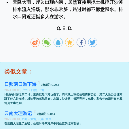
天降大雨，岸边出现内涝，居然直接用挖土机挖开沙滩
排水流入浴场。那水非常脏，路过时都不愿意踩水。排
水口附近还挺多人在游水。
Q. E. D.
类似文章：
日照两日游下海
相似度: 0.244
2024-09-08,
户外
»
日照
,
下海
日照两日游之第二日，主要就是下海玩耍了。周六晚上我们住在森林公园，第二天沿公园往南
玩了好几处海滩。对这里的感觉很好，水清，沙滩软，管理完善，免费。和去年的
葫芦岛东戴
河
是天壤之别。
云南大理游记
相似度: 0.054
2022-08-01,
户外
»
旅游
,
云南
,
大理
在云南大理住了五晚，住在洱海东海岸中间位置的璟寓客栈：