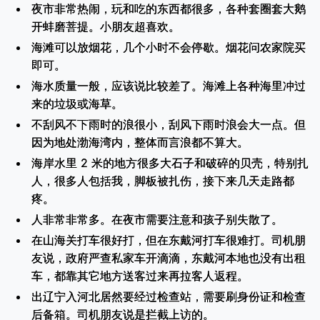
夜市非常热闹，玩和吃的东西都很多，各种套圈套大鹅
开蚌磨菩提。小朋友超喜欢。
海滩可以放烟花，几个小时不会停歇。烟花问农家院买
即可。
海水质量一般，应该说比较差了。海滩上各种海里冲过
来的垃圾或海草。
不刮风不下雨时的浪很小，刮风下雨时浪会大一点。但
因为地处渤海湾内，整体而言浪都不算大。
海岸水里 2 米的地方很多大石子和破碎的贝壳，特别扎
人，很多人包括我，脚板被扎伤，接下来几天走路都
疼。
人非常非常多。在夜市需要注意和孩子别失散了。
在山海关打车很好打，但在东戴河打车很难打。司机朋
友说，政府严查私家车开滴滴，东戴河本地也没有出租
车，都靠其它地方送客过来再拉客人返程。
出辽宁入河北居然要经过检查站，需要刷身份证和检查
后备箱。司机朋友说是拦截上访的。