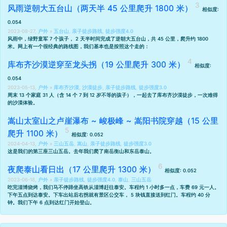
风雨逆朝大五台山（两天半 45 公里爬升 1800 米）
相似度:
0.054
2023-08-27,
户外
»
五台山
,
亲子徒步路线
,
徒步强度4.0
风雨中，绿野童军 7 个孩子， 2 天半时间完成了逆朝大五台山，共 45 公里，爬升约 1800
米。网上有一个很经典的路线图，我们基本也是按照这个走的：
库布齐沙漠逆穿至龙头拐（19 公里爬升 300 米）
相似度:
0.054
2023-05-13,
户外
»
库布齐沙漠
,
沙漠徒步
,
亲子徒步路线
,
徒步强度3.0
周末 13 个家庭 31 人（含 14 个 7 到 12 岁不等的孩子），一起去了库布齐沙漠徒步，一次难得
的沙漠体验。
嵩山太室山之卢崖瀑布 ~ 峻极峰 ~ 嵩阳书院穿越（15 公里
爬升 1100 米）
相似度: 0.052
2024-04-13,
户外
»
三山五岳
,
嵩山
,
亲子徒步路线
,
徒步强度3.0
这是我们的第三座三山五岳。去年我们爬了
南岳衡山
和
东岳泰山
。
夜爬泰山看日出（17 公里爬升 1300 米）
相似度: 0.052
2023-06-18,
户外
»
亲子徒步路线
,
徒步强度4.0
,
泰山
,
三山五岳
吃完
淄博烧烤
，我们马不停蹄坐高铁从淄博赶往泰安。车程约 1 小时多一点，车费 69 元一人。
下午五点到达泰安。下车出站后右拐就有景区公交车， 5 块钱直接送到红门。车程约 40 分
钟。我们下午 6 点到达红门开始登山。