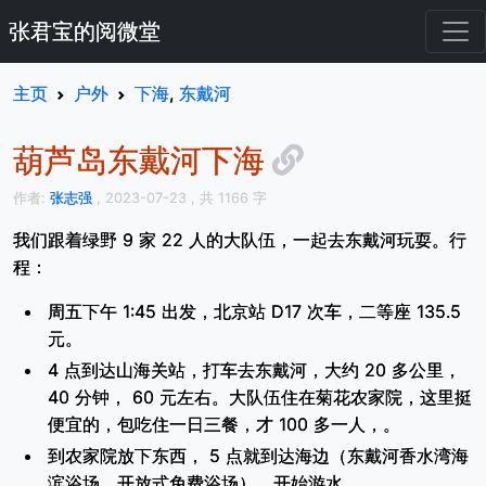
张君宝的阅微堂
主页
户外
下海
,
东戴河
葫芦岛东戴河下海
作者:
张志强
, 2023-07-23
, 共 1166 字
我们跟着绿野 9 家 22 人的大队伍，一起去东戴河玩耍。行
程：
周五下午 1:45 出发，北京站 D17 次车，二等座 135.5
元。
4 点到达山海关站，打车去东戴河，大约 20 多公里，
40 分钟， 60 元左右。大队伍住在菊花农家院，这里挺
便宜的，包吃住一日三餐，才 100 多一人，。
到农家院放下东西， 5 点就到达海边（东戴河香水湾海
滨浴场，开放式免费浴场），开始游水。