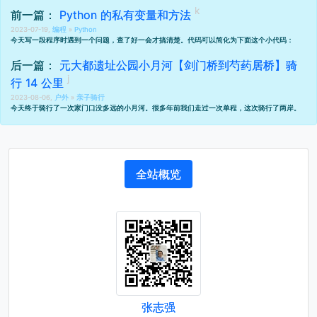
前一篇：
Python 的私有变量和方法
2023-07-19,
编程
»
Python
今天写一段程序时遇到一个问题，查了好一会才搞清楚。代码可以简化为下面这个小代码：
后一篇：
元大都遗址公园小月河【剑门桥到芍药居桥】骑
行 14 公里
2023-08-06,
户外
»
亲子骑行
今天终于骑行了一次家门口没多远的小月河。很多年前我们走过一次单程，这次骑行了两岸。
全站概览
张志强