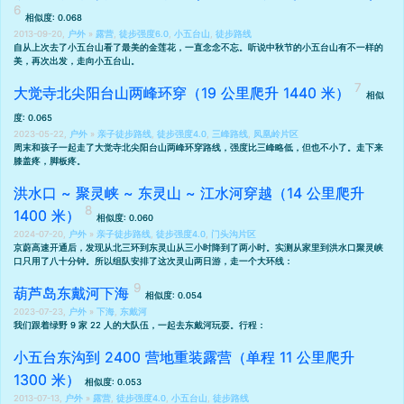
相似度: 0.068
2013-09-20,
户外
»
露营
,
徒步强度6.0
,
小五台山
,
徒步路线
自从
上次去了小五台山看了最美的金莲花
，一直念念不忘。听说中秋节的小五台山有不一样的
美，再次出发，走向小五台山。
大觉寺北尖阳台山两峰环穿（19 公里爬升 1440 米）
相似
度: 0.065
2023-05-22,
户外
»
亲子徒步路线
,
徒步强度4.0
,
三峰路线
,
凤凰岭片区
周末和孩子一起走了大觉寺北尖阳台山两峰环穿路线，强度比三峰略低，但也不小了。走下来
膝盖疼，脚板疼。
洪水口 ~ 聚灵峡 ~ 东灵山 ~ 江水河穿越（14 公里爬升
1400 米）
相似度: 0.060
2024-07-20,
户外
»
亲子徒步路线
,
徒步强度4.0
,
门头沟片区
京蔚高速开通后，发现从北三环到东灵山从三小时降到了两小时。实测从家里到洪水口聚灵峡
口只用了八十分钟。所以组队安排了这次灵山两日游，走一个大环线：
葫芦岛东戴河下海
相似度: 0.054
2023-07-23,
户外
»
下海
,
东戴河
我们跟着绿野 9 家 22 人的大队伍，一起去东戴河玩耍。行程：
小五台东沟到 2400 营地重装露营（单程 11 公里爬升
1300 米）
相似度: 0.053
2013-07-13,
户外
»
露营
,
徒步强度4.0
,
小五台山
,
徒步路线