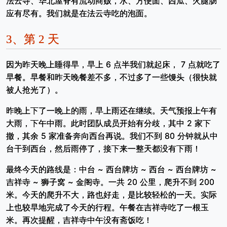
法云寺、华北屋脊有流动商贩，水、方便面、西瓜、火腿肠
应有尽有。我们就是在法云寺吃的泡面。
3、
第 2 天
因为昨天晚上睡得早，早上 6 点半我们就起床， 7 点就吃了
早餐。早餐和昨天晚餐差不多，不过多了一些馒头（很快就
被人抢光了）。
昨晚上下了一晚上的雨，早上雨还在继续。天气预报上午有
大雨，下午中雨。此时团队成员开始有分歧，其中 2 家下
撤，其余 5 家准备奔向西台再说。我们不到 80 分钟就从中
台干到西台，然后雨停了，接下来一整天都没有下雨！
最终今天的路线是：中台 ~ 西台牌坊 ~ 西台 ~ 西台牌坊 ~
吉祥寺 ~ 狮子窝 ~ 金阁寺。一共 20 公里，爬升不到 200
米。今天的爬升不大，路也好走，是比较轻松的一天。实际
上也较早地完成了今天的行程。午餐在吉祥寺吃了一根玉
米。再次提醒，吉祥寺中午没有斋饭吃！