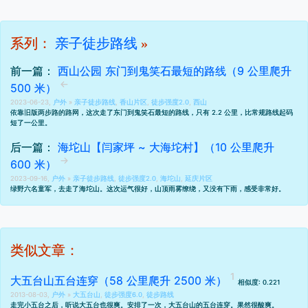
系列：
亲子徒步路线
»
前一篇：
西山公园 东门到鬼笑石最短的路线（9 公里爬升
500 米）
2023-06-23,
户外
»
亲子徒步路线
,
香山片区
,
徒步强度2.0
,
西山
依靠
旧版两步路的路网
，这次走了东门到鬼笑石最短的路线，只有 2.2 公里，比常规路线起码
短了一公里。
后一篇：
海坨山【闫家坪 ~ 大海坨村】（10 公里爬升
600 米）
2023-09-16,
户外
»
亲子徒步路线
,
徒步强度2.0
,
海坨山
,
延庆片区
绿野六名童军，去走了海坨山。这次运气很好，山顶雨雾缭绕，又没有下雨，感受非常好。
类似文章：
大五台山五台连穿（58 公里爬升 2500 米）
相似度: 0.221
2013-08-03,
户外
»
大五台山
,
徒步强度6.0
,
徒步路线
走完小五台之后，听说大五台也很爽。安排了一次，大五台山的五台连穿。果然很酸爽。