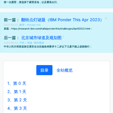
第一次露营，便选择了露营圣地，以及重装出行。
前一篇：
翻转点灯谜题（IBM Ponder This Apr 2023）
2023-08-22,
数学
»
Ponder this
原题：
https://research.ibm.com/haifa/ponderthis/challenges/April2023.html
：
后一篇：
北京城市绿道及规划图
2023-09-02,
户外
»
绿道
,
城市规划
中华人民共和国道路交通安全法实施条例
要求十二岁以下儿童不能上道路骑行：
目录
全站概览
1、
第 0 天
2、
第 1 天
3、
第 2 天
4、
第 3 天