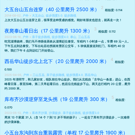
大五台山五台连穿（40 公里爬升 2500 米）
相似度: 0.114
2014-08-02,
户外
»
大五台山
,
徒步强度5.0
,
徒步路线
上次
大五台山五台连穿
之后，很享受这种受虐的感觉。刚好有朋友也想去，就再走一次！
夜爬泰山看日出（17 公里爬升 1300 米）
相似度: 0.112
2023-06-18,
户外
»
亲子徒步路线
,
徒步强度4.0
,
泰山
,
三山五岳
吃完
淄博烧烤
，我们马不停蹄坐高铁从淄博赶往泰安。车程约 1 小时多一点，车费 69 元一人。
下午五点到达泰安。下车出站后右拐就有景区公交车， 5 块钱直接送到红门。车程约 40 分
钟。我们下午 6 点到达红门开始登山。
西岳华山徒步北上北下（20 公里爬升 2000 米）
相似度:
0.100
2025-04-05,
户外
»
三山五岳
,
亲子徒步路线
,
徒步强度4.0
,
西岳华山
2025 年清明节，和几家好友，组队前往华山徒步。我们从北线自「古华山一条道」进山，在西
峰看日落，夜宿东峰。第二天早起看日出，然后沿北线徒步下山。两天总行程约 20 公里，爬升
约 2000 米。
库布齐沙漠逆穿至龙头拐（19 公里爬升 300 米）
相似度:
0.070
2023-05-13,
户外
»
库布齐沙漠
,
沙漠徒步
,
亲子徒步路线
,
徒步强度3.0
周末 13 个家庭 31 人（含 14 个 7 到 12 岁不等的孩子），一起去了库布齐沙漠徒步，一次难得
的沙漠体验。
小五台东沟到东台重装露营（单程 17 公里爬升 1900 米）