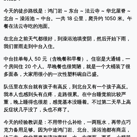
今天的徒步路线是：鸿门岩 ~ 东台 ~ 法云寺 ~ 华北屋脊 ~
北台 ~ 澡浴池 ~ 中台。一共 18 公里，爬升约 1050 米。午
餐在法云寺吃的泡面。
在北台之前天气都很好，到澡浴池填变阴，然后开始下雨，
我们冒雨走到中台入住。
中台挂单每人 50 元（含晚餐和早餐）。住宿是大通铺，一
个房间住 20 个人。早晚餐也很简陋，就是一个大桶装了很
多面条，大家用很小的一次性塑料碗自己盛。
队伍里在东台就有孩子有高反，到北台又有一个孩子高反。
我本人也感到头有点疼，走路很累。在中台睡觉前比较严
重，晚上睡得也很差，感觉基本没睡着。不过第二天早上高
反症状几乎没了，头也不疼了。
今天的经验教训是：不用带什么补给，一两瓶水，再带点巧
克力备用足够。因为中途鸿门岩、北台、澡浴池都有商店，