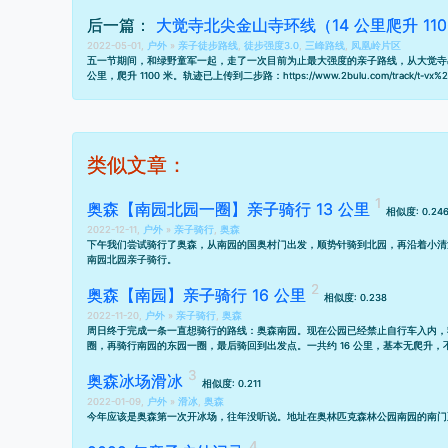
后一篇：
大觉寺北尖金山寺环线（14 公里爬升 110
2022-05-01,
户外
»
亲子徒步路线
,
徒步强度3.0
,
三峰路线
,
凤凰岭片区
五一节期间，和绿野童军一起，走了一次目前为止最大强度的亲子路线，从大觉寺
公里，爬升 1100 米。轨迹已上传到二步路：
https://www.2bulu.com/track/t
类似文章：
奥森【南园北园一圈】亲子骑行 13 公里
相似度: 0.24
2022-12-11,
户外
»
亲子骑行
,
奥森
下午我们尝试骑行了奥森，从南园的国奥村门出发，顺势针骑到北园，再沿着小清
南园北园亲子骑行
。
奥森【南园】亲子骑行 16 公里
相似度: 0.238
2022-11-20,
户外
»
亲子骑行
,
奥森
周日终于完成一条一直想骑行的路线：奥森南园。现在公园已经禁止自行车入内，
圈，再骑行南园的东园一圈，最后骑回到出发点。一共约 16 公里，基本无爬升
奥森冰场滑冰
相似度: 0.211
2022-01-09,
户外
»
滑冰
,
奥森
今年应该是奥森第一次开冰场，往年没听说。地址在奥林匹克森林公园南园的南门