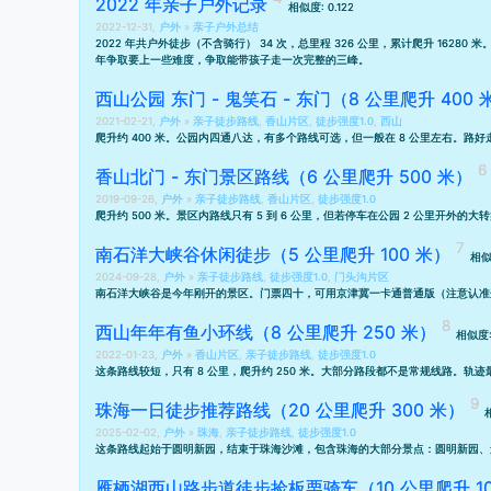
2022 年亲子户外记录
相似度: 0.122
2022-12-31,
户外
»
亲子户外总结
2022 年共户外徒步（不含骑行） 34 次，总里程 326 公里，累计爬升 162
年争取要上一些难度，争取能带孩子走一次完整的三峰。
西山公园 东门 - 鬼笑石 - 东门（8 公里爬升 400 
2021-02-21,
户外
»
亲子徒步路线
,
香山片区
,
徒步强度1.0
,
西山
爬升约 400 米。公园内四通八达，有多个路线可选，但一般在 8 公里左右。路好
香山北门 - 东门景区路线（6 公里爬升 500 米）
2019-09-26,
户外
»
亲子徒步路线
,
香山片区
,
徒步强度1.0
爬升约 500 米。景区内路线只有 5 到 6 公里，但若停车在公园 2 公里开外的大转
南石洋大峡谷休闲徒步（5 公里爬升 100 米）
相似度
2024-09-28,
户外
»
亲子徒步路线
,
徒步强度1.0
,
门头沟片区
南石洋大峡谷是今年刚开的景区。门票四十，可用京津冀一卡通普通版（注意认准
西山年年有鱼小环线（8 公里爬升 250 米）
相似度: 
2022-01-23,
户外
»
香山片区
,
亲子徒步路线
,
徒步强度1.0
这条路线较短，只有 8 公里，爬升约 250 米。大部分路段都不是常规线路。轨
珠海一日徒步推荐路线（20 公里爬升 300 米）
2025-02-02,
户外
»
珠海
,
亲子徒步路线
,
徒步强度1.0
这条路线起始于圆明新园，结束于珠海沙滩，包含珠海的大部分景点：圆明新园、
雁栖湖西山路步道徒步捡板栗骑车（10 公里爬升 10