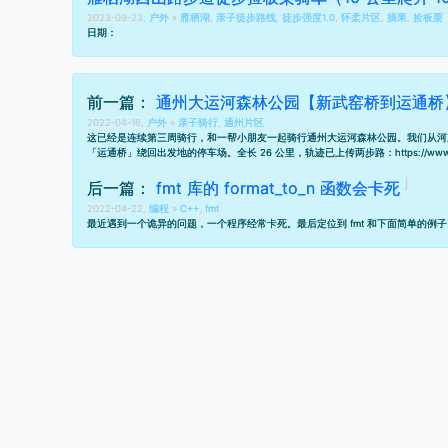
2023-09-23,
户外
»
雁栖湖
,
亲子徒步路线
,
徒步强度1.0
,
怀柔片区
,
摘果
,
捡板栗
日期：
前一篇：
通州大运河森林公园【新武窑桥到运通桥】
2022-04-16,
户外
»
亲子骑行
,
通州片区
这已经是连续第三周骑行，和一帮小朋友一起骑行通州大运河森林公园。我们从河
「运通桥」绕回出发地的停车场。全长 26 公里，轨迹已上传两步路：
https://w
后一篇：
fmt 库的 format_to_n 函数会卡死
2022-04-22,
编程
»
C++
,
fmt
最近遇到一个诡异的问题，一个程序经常卡死。最后定位到 fmt 和下面简单的例子