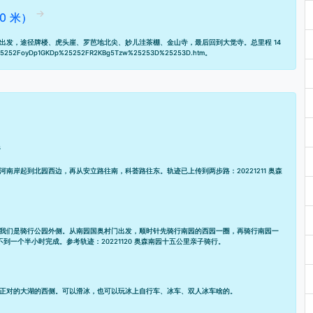
0 米）
出发，途径牌楼、虎头崖、罗芭地北尖、妙儿洼茶棚、金山寺，最后回到大觉寺。总里程 14
-vx%25252FoyDp1GKDp%25252FR2KBg5Tzw%25253D%25253D.htm
。
6
河南岸起到北园西边，再从安立路往南，科荟路往东。轨迹已上传到两步路：
20221211 奥森
我们是骑行公园外侧。从南园国奥村门出发，顺时针先骑行南园的西园一圈，再骑行南园一
，不到一个半小时完成。参考轨迹：
20221120 奥森南园十五公里亲子骑行
。
正对的大湖的西侧。可以滑冰，也可以玩冰上自行车、冰车、双人冰车啥的。