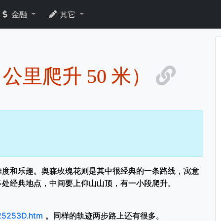
金融
其它
公里爬升 50 米）
难度和乐趣。奥森玫瑰花则是其中很经典的一条路线，寓意
多处经典地点，中间要上仰山山顶，有一小段爬升。
5253D.htm
。同样的轨迹两步路上还有很多。