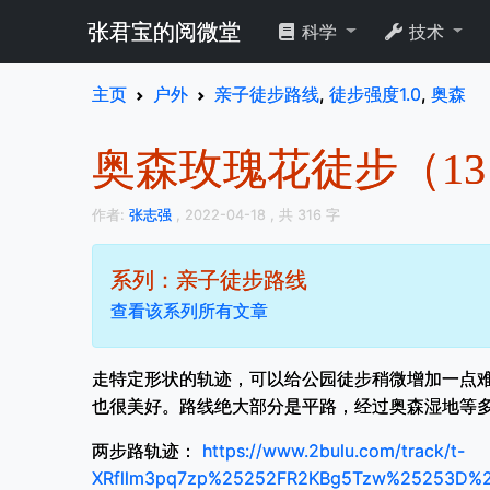
张君宝的阅微堂
科学
技术
主页
户外
亲子徒步路线
,
徒步强度1.0
,
奥森
奥森玫瑰花徒步（13 
作者:
张志强
, 2022-04-18
, 共 316 字
系列：亲子徒步路线
查看该系列所有文章
走特定形状的轨迹，可以给公园徒步稍微增加一点
也很美好。路线绝大部分是平路，经过奥森湿地等
两步路轨迹：
https://www.2bulu.com/track/t-
XRfllm3pq7zp%25252FR2KBg5Tzw%25253D%2