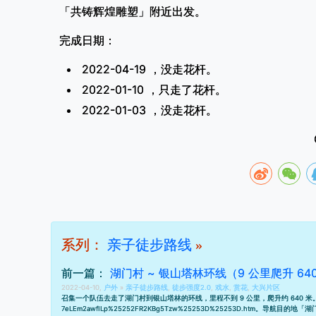
「共铸辉煌雕塑」附近出发。
完成日期：
2022-04-19 ，没走花杆。
2022-01-10 ，只走了花杆。
2022-01-03 ，没走花杆。
系列：
亲子徒步路线
»
前一篇：
湖门村 ~ 银山塔林环线（9 公里爬升 64
2022-04-10,
户外
»
亲子徒步路线
,
徒步强度2.0
,
戏水
,
赏花
,
大兴片区
召集一个队伍去走了湖门村到银山塔林的环线，里程不到 9 公里，爬升约 640 
7eLEm2awfILp%25252FR2KBg5Tzw%25253D%25253D.htm
。导航目的地「湖