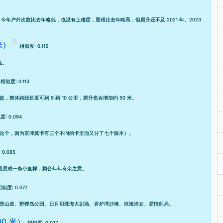
80 米。今年户外次数比去年略低，也没有上难度，里程比
去年
略高
，但爬升还不及 2021 年。2023
米）
相似度: 0.115
走。
相似度: 0.113
盘，整体路线长度可到 9 到 10 公里，爬升也会增加约 50 米。
: 0.094
这个，因为京津冀卡有三个不同的卡里面又分了七个版本）。
0.085
迹最后成一条小鱼样，契合年年有余之意。
相似度: 0.077
景山道、野狸岛公园、日月贝珠海大剧场、香炉湾沙滩、珠海渔女、爱情邮局。
0 米）
相似度: 0.077