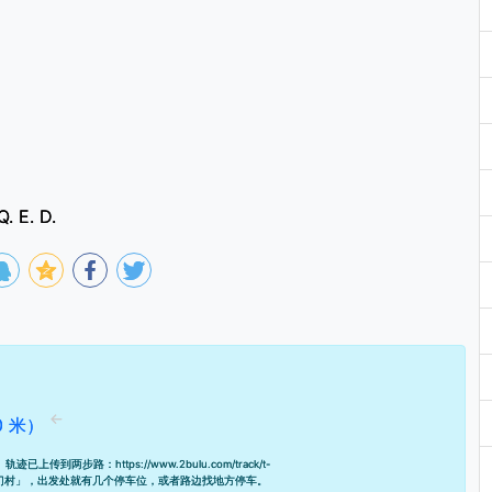
Q. E. D.
0 米）
米。轨迹已上传到两步路：
https://www.2bulu.com/track/t-
门村」，出发处就有几个停车位，或者路边找地方停车。