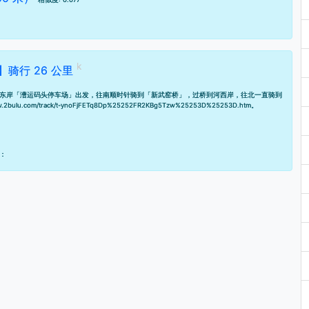
骑行 26 公里
东岸「漕运码头停车场」出发，往南顺时针骑到「新武窑桥」，过桥到河西岸，往北一直骑到
ww.2bulu.com/track/t-ynoFjFETq8Dp%25252FR2KBg5Tzw%25253D%25253D.htm
。
：