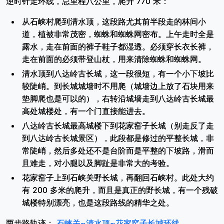
逆时针走环线，总里程八公里，爬升 770 米：
从石峡村爬到清水顶，这段路尤其前半段走的林间小
道，植被非常茂密，蜘蛛和蜘蛛网密布。上午走时全是
露水，走在前面的裤子鞋子都湿透。必须穿长衣长裤，
走在前面的必须带登山杖，用来清除蜘蛛和蜘蛛网。
清水顶到八达岭古长城，这一段很短，有一个小下坡比
较陡峭。到长城城墙时不用爬（城墙边上放了石块用来
垫脚爬也是可以的），右转沿城墙走到八达岭古长城最
高处城楼处，有一个门直接能进去。
八达岭古长城最高城楼下到花家窑子长城（别走反了走
到八达岭古长城景区），此段都是修过的平整长城，非
常陡峭，然后多处还不是台阶而是平整的下坡路，滑而
且难走，对小腿以及脚趾是非常大的考验。
花家窑子上到石峡关野长城，再翻回石峡村。此处大约
有 200 多米的爬升，而且是真正的野长城，有一个残破
城楼特别漂亮，也是这段路线的精华之处。
两步路轨迹：
石峡关~清水顶~花家窑子长城环线
。