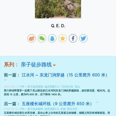
Q. E. D.
系列：
亲子徒步路线
»
前一篇：
江水河 ~ 东龙门涧穿越（15 公里爬升 600 米）
2022-08-27,
户外
»
亲子徒步路线
,
徒步强度3.0
,
门头沟片区
,
灵山
周六和绿野童军一起爬了灵山附近的江水河到东龙门涧的穿越路线，途径黄花梁、椴木沟。总
里程 15 公里，爬升约 600 米，但下降有 1400 米。
后一篇：
五座楼长城环线（9 公里爬升 850 米）
2022-09-10,
户外
»
亲子徒步路线
,
徒步强度2.0
,
长城
,
密云片区
五座楼长城在密云水库东侧，是在山脊上分布的五座孤立的城楼，城楼之间没有城墙相连。登