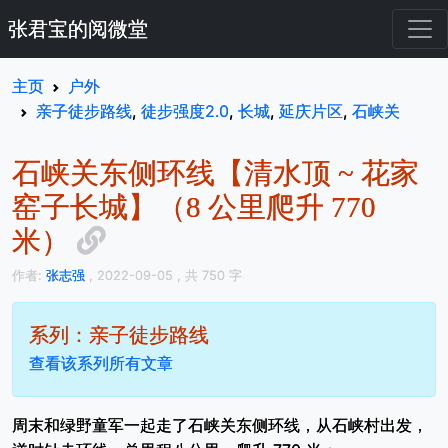
张君宝的阅微堂
主页
户外
亲子徒步路线
,
徒步强度2.0
,
长城
,
延庆片区
,
石峡关
石峡关东侧环线【清水顶 ~ 花家
窑子长城】（8 公里爬升 770
米）
作者:
张志强
, 2022-09-05
, 共 750 字
系列：亲子徒步路线
查看该系列所有文章
周末和绿野童军一起走了石峡关东侧环线，从石峡村出发，