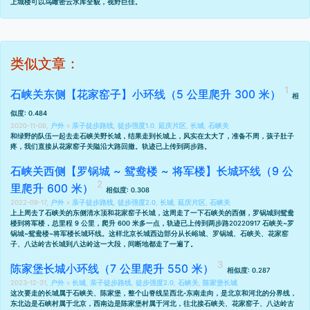
上城楼可以鸟瞰密云水库全貌，视野巨佳。
类似文章：
石峡关东侧【花家窑子】小环线（5 公里爬升 300 米）
相
似度: 0.484
2020-11-08,
户外
»
亲子徒步路线
,
徒步强度1.0
,
延庆片区
,
长城
,
石峡关
和绿野的队伍一起去走石峡关野长城，结果走到长城上，风实在太大了，准备不周，孩子肚子
疼，我们直接从花家窑子关隘沿大路回撤。轨迹已上传到
两步路
。
石峡关西侧【罗锅城 ~ 鸳鸯楼 ~ 将军楼】长城环线（9 公
里爬升 600 米）
相似度: 0.308
2022-09-17,
户外
»
亲子徒步路线
,
徒步强度2.0
,
长城
,
延庆片区
,
石峡关
上上周去了石峡关的东侧
清水顶和花家窑子长城
，这周走了一下石峡关的西侧，罗锅城到鸳鸯
楼到将军楼，总里程 9 公里，爬升 600 米多一点，轨迹已上传到两步路
20220917 石峡关~罗
锅城~鸳鸯楼~将军楼长城环线
。这样北京长城西边部分从
长峪城
、
罗锅城
、
石峡关
、
花家窑
子
、
八达岭古长城
到八达岭这一大段，间断地都走了一遍了。
陈家堡长城小环线（7 公里爬升 550 米）
相似度: 0.287
2023-12-31,
户外
»
长城
,
亲子徒步路线
,
徒步强度2.0
,
石峡关
,
陈家堡长城
这次要走的长城属于石峡关、陈家堡，整个山脊线呈西北-东南走向，是北京和河北的分界线，
东北边是石峡村属于北京，西南边是陈家堡村属于河北，往北接石峡关、花家窑子、八达岭古