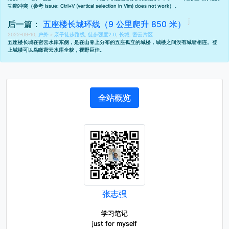
功能冲突（
参考 issue: Ctrl+V (vertical selection in Vim) does not work
）。
后一篇：
五座楼长城环线（9 公里爬升 850 米）
2022-09-10,
户外
»
亲子徒步路线
,
徒步强度2.0
,
长城
,
密云片区
五座楼长城在密云水库东侧，是在山脊上分布的五座孤立的城楼，城楼之间没有城墙相连。登
上城楼可以鸟瞰密云水库全貌，视野巨佳。
全站概览
张志强
学习笔记
just for myself