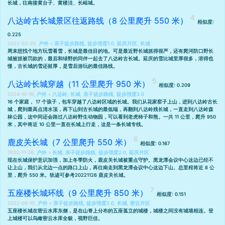
长城，往南接黄台子、黄楼洼、长峪城。
八达岭古长城景区往返路线（8 公里爬升 550 米）
相似度:
0.225
2022-03-20,
户外
»
亲子徒步路线
,
徒步强度1.0
,
延庆片区
,
长城
周末想找个地方玩雪看雪，长城是最佳目的地。可是最近野长城抓得很严，还有
爬河防口野长
城被抓被罚款的
，最后和绿野的同伴一起去了八达岭古长城。延庆的雪比城里厚很多，溶得也
慢，古长城的雪还挺厚，是雪后游玩的最佳路线。
八达岭长城穿越（11 公里爬升 950 米）
相似度: 0.209
2024-10-19,
户外
»
八达岭
,
长城
,
亲子徒步路线
,
徒步强度3.0
16 个家庭， 17 个孩子，包车穿越了八达岭区域的长城。我们从花家窑子上山，进到八达岭古长
城，爬到最高点清水顶，再下山到古长城的最低端，再翻到八达岭残长城，一直走到八达岭森
林公园，这中间还会路过八达岭野生动物园，可以看到老虎柿子和熊。一共 11 公里，爬升 950
米，其中将近 10 公里一直在长城上行走，这是一条长城专线。
鹿皮关长城（7 公里爬升 550 米）
相似度: 0.167
2022-11-26,
户外
»
长城
,
亲子徒步路线
,
徒步强度2.0
,
延庆片区
现在长城保护意识加强，加上冬季防火，鹿皮关长城被重点守护。黑龙潭会议中心这边已经不
让上山，我们从北边一点的路口上山，再往南走到黑龙潭会议中心这边下山。总里程将近 8 公
里，爬升 550 米。轨迹可参考
20221126 鹿皮关长城
。
五座楼长城环线（9 公里爬升 850 米）
相似度: 0.151
2022-09-10,
户外
»
亲子徒步路线
,
徒步强度2.0
,
长城
,
密云片区
五座楼长城在密云水库东侧，是在山脊上分布的五座孤立的城楼，城楼之间没有城墙相连。登
上城楼可以鸟瞰密云水库全貌，视野巨佳。