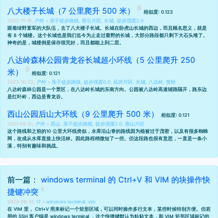
八大楼子长城（7 公里爬升 500 米）
相似度: 0.123
2022-11-19,
户外
»
亲子徒步路线
,
密云片区
,
长城
,
徒步强度2.0
跟着绿野童军的大队伍，去了八大楼子长城。长城在卧虎山长城的西边，而且顾名思义，就是
有 8 个城楼。这个长城也是我们迄今为止走过最野的长城，大部分路段都只剩下大石头堆了。
神奇的是，城楼倒是保存很完好，而且都能上到二层。
八达岭森林公园青龙谷长城超小环线（5 公里爬升 250
米）
相似度: 0.121
2022-10-22,
户外
»
亲子徒步路线
,
徒步强度0.0
,
延庆片区
,
长城
,
八达岭
,
赏秋
八达岭森林公园是一个景区，在八达岭长城的东南方向。公园被八达岭高速辅路隔开，路东边
是红叶岭，西边是青龙谷。
西山公园后山大环线（9 公里爬升 500 米）
相似度: 0.121
2021-08-21,
户外
»
西山
,
亲子徒步路线
,
徒步强度2.0
,
香山片区
这个路线和之前的
10 公里大环线
类似，水库沿山脊的路线因为植被过于茂密，以及有很多蜘蛛
网，改成从水库直接上快活林。因此路程稍微短了一些。但这段路也很有意思，一直是一条小
溪，特别有趣味和挑战。
前一篇：
windows terminal 的 Ctrl+V 和 VIM 的块操作快
捷键冲突
2022-08-31,
IT
»
windows terminal
,
vim
在 VIM 里， Ctrl+V 用来标记一个矩形区域，可以同时操作多行文本，某些时候特别方便。但若
用的 SSH 客户端是 windows terminal ，这个快捷键默认为粘贴文本，和 VIM 矩形区域标记的