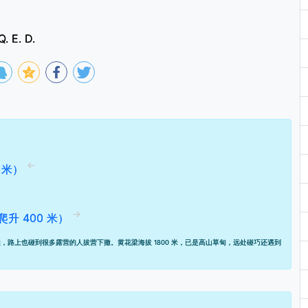
Q. E. D.
 米）
爬升 400 米）
，路上也碰到很多露营的人拔营下撤。黄花梁海拔 1800 米，已是高山草甸，远处碰巧还遇到