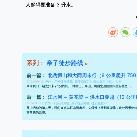
人起码要准备 3 升水。
系列：
亲子徒步路线
»
前一篇：
北岳恒山和大同周末行（8 公里爬升 750
2024-05-19,
户外
»
亲子徒步路线
,
徒步强度2.0
,
三山五岳
,
恒山
,
大同
周末我们一起去打卡了北岳恒山，继
衡山
、
泰山
、
嵩山
之后的第四座
五岳
之一。
后一篇：
江水河 ~ 黄花梁 ~ 洪水口穿越（10 公里
2024-07-21,
户外
»
门头沟片区
,
亲子徒步路线
,
徒步强度2.0
灵山活动的第二天，我们 8 点从江水河出发，先缓慢上升到黄花梁，此处风景绝佳
非常美的云海。