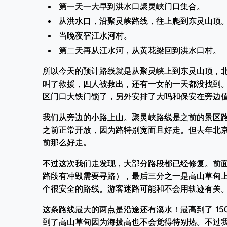
第一天一大早到洪水口聚灵峡门口集合。
从洪水口，沿聚灵峡路线，往上爬到东灵山顶
当晚夜宿江水河村。
第二天再从江水河，从黄花梁回到洪水口村。
所以今天的预计路线就是从聚灵峡上到东灵山顶，
叫了救援，四人被救出，还有一女的一天都没找到
区门口大铁门锁了，另外安排了大吗和保安在旁边
我们从旁边的小路上山。聚灵峡路线是之前的景区
之前正常开放，因为路特别宽而且好走。但去年北
前那么好走。
不过这次我们走发现，大部分路段都已经修复。前
路段有冲毁需要寻路），最后三分之一是高山草甸
个很安全的路线。游客迷路可能和不会用轨迹有关
这条路线最大的两点是沿途还有溪水！最高到了 15
到了高山草甸因为海拔高也不会觉得特别热。不过