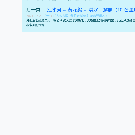
后一篇：
江水河 ~ 黄花梁 ~ 洪水口穿越（10 公里
2024-07-21,
户外
»
门头沟片区
,
亲子徒步路线
,
徒步强度2.0
灵山活动的第二天，我们 8 点从江水河出发，先缓慢上升到黄花梁，此处风景绝佳
非常美的云海。