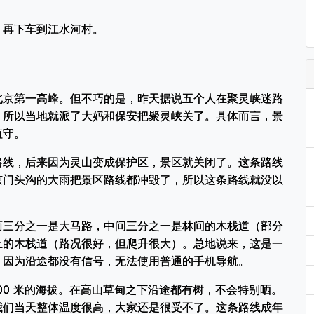
。再下车到江水河村。
北京第一高峰。但不巧的是，昨天据说五个人在聚灵峡迷路
。所以当地就派了大妈和保安把聚灵峡关了。具体而言，景
值守。
路线，后来因为灵山变成保护区，景区就关闭了。这条路线
京门头沟的大雨把景区路线都冲毁了，所以这条路线就没以
面三分之一是大马路，中间三分之一是林间的木栈道（部分
上的木栈道（路况很好，但爬升很大）。总地说来，这是一
。因为沿途都没有信号，无法使用普通的手机导航。
00 米的海拔。在高山草甸之下沿途都有树，不会特别晒。
我们当天整体温度很高，大家还是很受不了。这条路线成年