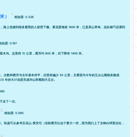
 米）
相似度: 0.336
，路上也碰到很多露营的人拔营下撤。黄花梁海拔 1800 米，已是高山草甸，远处碰巧还遇到
相似度: 0.197
总里程 15 公里，爬升约 600 米，但下降有 1400 米。
 米。次数和爬升与
去年
基本持平，但里程偏少 50 公里，主要因为今年的五台山顺朝未能成
025 年的大计划是完成华山和顺朝大五台。
090
于走了一次。
相似度: 0.090
 米。轨迹可从参考
百花山-黄安坨
（实际爬升比这个要大一些，因为我们上了主峰白球雷达站，