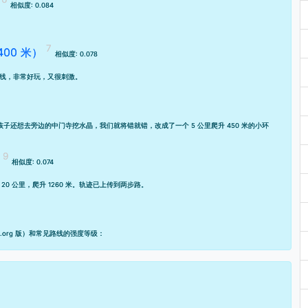
相似度: 0.084
。
00 米）
相似度: 0.078
线，非常好玩，又很刺激。
子还想去旁边的中门寺挖水晶，我们就将错就错，改成了一个 5 公里爬升 450 米的小环
相似度: 0.074
 公里，爬升 1260 米。轨迹已上传到
两步路
。
org 版）和常见路线的强度等级：