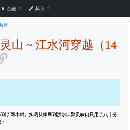
金融
其它
片区
东灵山 ~ 江水河穿越（14
降到了两小时。实测从家里到洪水口聚灵峡口只用了八十分
线：