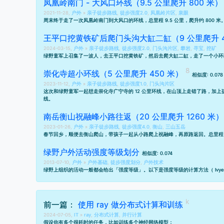
凤凰岭南门 - 大风口环线（9.5 公里爬升 800 米）
2021-11-28,
户外
»
亲子徒步路线
,
徒步强度2.0
,
凤凰岭片区
,
泉眼
周末终于走了一次凤凰岭南门到大风口的环线，总里程 9.5 公里，爬升约 800 米
王平口挖黄铁矿后爬门头沟大缸二缸（9 公里爬升 4
2024-03-15,
户外
»
亲子徒步路线
,
徒步强度2.0
,
门头沟片区
,
攀岩
,
寻宝
,
挖矿
绿野童军上召集了一波人，去王平口挖黄铁矿，然后去爬大缸二缸，走了一个小环
崇化寺超小环线（5 公里爬升 450 米）
相似度: 0.078
2023-11-12,
户外
»
亲子徒步路线
,
徒步强度1.0
,
门头沟片区
这次和绿野童军一起想走崇化寺广宁寺的 12 公里环线，在山顶上走错了路，加上孩
线。
南岳衡山祝融峰小路往返（20 公里爬升 1260 米）
2023-01-26,
户外
»
亲子徒步路线
,
徒步强度4.0
,
衡山
,
三山五岳
春节回乡，顺便去衡山爬山，带孩子一起从小路爬上祝融峰，再原路返回。总里程 20
绿野户外活动强度等级划分
相似度: 0.074
2013-07-10,
户外
»
户外基础
,
徒步强度划分
,
户外技术
绿野上组织的活动一般都会给出「强度等级」。以下是强度等级的计算方法（ lvye.
前一篇：
使用 ray 做分布式计算和训练
2024-07-05,
IT
»
ray
,
分布式计算
,
并行计算
假设你有多个很耗时的任务，比如训练多个神经网络模型：