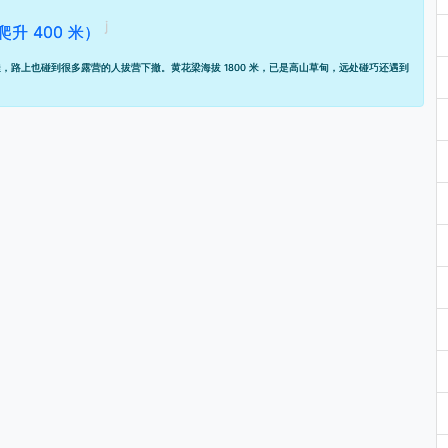
爬升 400 米）
，路上也碰到很多露营的人拔营下撤。黄花梁海拔 1800 米，已是高山草甸，远处碰巧还遇到