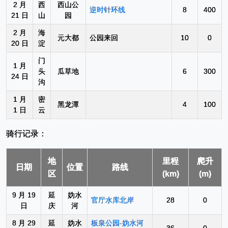
2 月
西
西山公
逆时针环线
8
400
21 日
山
园
2 月
海
元大都
公园来回
10
0
20 日
淀
门
1 月
头
瓜草地
6
300
24 日
沟
1 月
密
黑龙潭
4
100
1 日
云
骑行记录：
地
里程
爬升
日期
位置
路线
区
(km)
(m)
9 月 19
延
妫水
官厅水库北岸
28
0
日
庆
河
8 月 29
延
妫水
板泉公园-妫水河