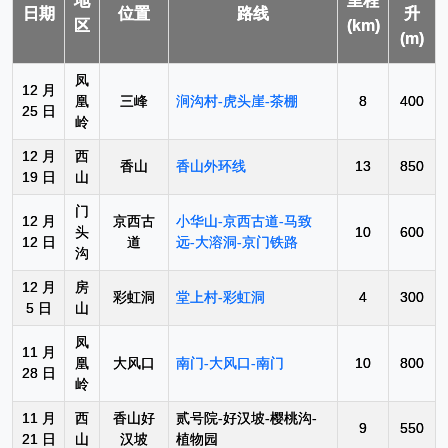
地
里程
日期
位置
路线
升
区
(km)
(m)
凤
12 月
凰
三峰
涧沟村-虎头崖-茶棚
8
400
25 日
岭
12 月
西
香山
香山外环线
13
850
19 日
山
门
12 月
京西古
小华山-京西古道-马致
头
10
600
12 日
道
远-大溶洞-京门铁路
沟
12 月
房
彩虹洞
堂上村-彩虹洞
4
300
5 日
山
凤
11 月
凰
大风口
南门-大风口-南门
10
800
28 日
岭
11 月
西
香山好
贰号院-好汉坡-樱桃沟-
9
550
21 日
山
汉坡
植物园