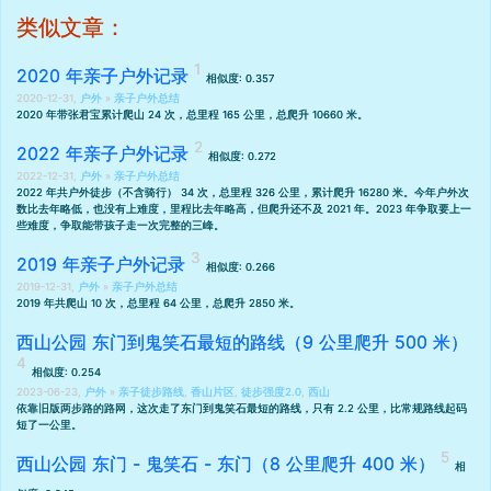
类似文章：
2020 年亲子户外记录
相似度: 0.357
2020-12-31,
户外
»
亲子户外总结
2020 年带张君宝累计爬山 24 次，总里程 165 公里，总爬升 10660 米。
2022 年亲子户外记录
相似度: 0.272
2022-12-31,
户外
»
亲子户外总结
2022 年共户外徒步（不含骑行） 34 次，总里程 326 公里，累计爬升 16280 米。今年户外次
数比去年略低，也没有上难度，里程比
去年
略高
，但爬升还不及 2021 年。2023 年争取要上一
些难度，争取能带孩子走一次完整的三峰。
2019 年亲子户外记录
相似度: 0.266
2019-12-31,
户外
»
亲子户外总结
2019 年共爬山 10 次，总里程 64 公里，总爬升 2850 米。
西山公园 东门到鬼笑石最短的路线（9 公里爬升 500 米）
相似度: 0.254
2023-06-23,
户外
»
亲子徒步路线
,
香山片区
,
徒步强度2.0
,
西山
依靠
旧版两步路的路网
，这次走了东门到鬼笑石最短的路线，只有 2.2 公里，比常规路线起码
短了一公里。
西山公园 东门 - 鬼笑石 - 东门（8 公里爬升 400 米）
相