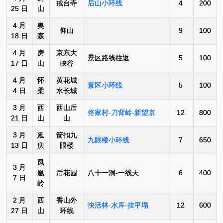
戒台寺
后山小环线
4
200
25 日
山
4 月
奥
仰山
9
100
18 日
森
4 月
房
京东大
景区路线往返
5
100
17 日
山
峡谷
4 月
怀
黄花城
景区小环线
5
100
4 日
柔
水长城
3 月
西
西山后
佟家村-刀背岭-新望京
12
800
21 日
山
山
3 月
延
箭扣九
九眼楼小环线
7
650
13 日
庆
眼楼
凤
3 月
凰
后花园
八十一洞-一线天
6
400
7 日
岭
2 月
西
香山外
快活林-水库-挂甲塌
12
600
27 日
山
环线