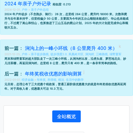
2024 年亲子户外记录
相似度: 0.213
2024-12-31,
户外
»
亲子户外总结
2024 年户外徒步（不含跑步、骑行） 26 次，总里程 284 公里，爬升约 18000 米。次数和爬
升与
去年
基本持平，但里程偏少 50 公里，主要因为今年的五台山顺朝未能成行。华山也未能成
行，不过爬了
嵩山
和
恒山
，也算推进了
三山五岳的爬山计划
。2025 年的大计划是完成华山和顺
朝大五台。
前一篇：
涧沟上的一峰小环线（8 公里爬升 400 米）
2021-12-25,
户外
»
亲子徒步路线
,
徒步强度2.0
,
凤凰岭片区
,
涧沟村
,
三峰路线
,
绿野童军
周末和绿野童军的超大部队走了一次三峰小环线，从涧沟村出发，沿虎头崖、萝芭地北尖、妙
儿洼茶棚，再返回涧沟村。总里程 8 公里，爬升只有 400 米，是一条非常简单的路线。
后一篇：
年终奖税收优惠的影响测算
2022-01-07,
经济金融
»
年终奖
,
所得税
,
税法
,
生活中的数学
元旦前，总理公布了三大优惠个税政策，普通工薪阶级优惠最大的就是
年终奖税收优惠再延两
年
。对于高收入者，优惠最大可达 10.3 万元。
全站概览