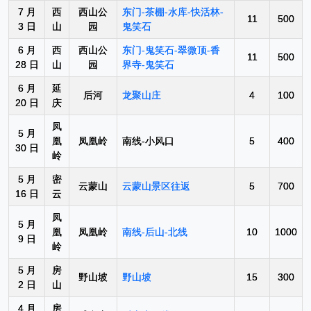
7 月
西
西山公
东门-茶棚-水库-快活林-
11
500
3 日
山
园
鬼笑石
6 月
西
西山公
东门-鬼笑石-翠微顶-香
11
500
28 日
山
园
界寺-鬼笑石
6 月
延
后河
龙聚山庄
4
100
20 日
庆
凤
5 月
凰
凤凰岭
南线-小风口
5
400
30 日
岭
5 月
密
云蒙山
云蒙山景区往返
5
700
16 日
云
凤
5 月
凰
凤凰岭
南线-后山-北线
10
1000
9 日
岭
5 月
房
野山坡
野山坡
15
300
2 日
山
4 月
房