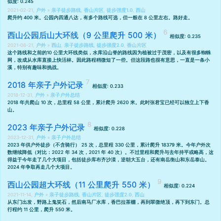
似度: 0.245
2021-02-21,
户外
»
亲子徒步路线
,
香山片区
,
徒步强度1.0
,
西山
爬升约 400 米。公园内四通八达，有多个路线可选，但一般在 8 公里左右。路好走。
西山公园后山大环线（9 公里爬升 500 米）
相似度: 0.235
2021-08-21,
户外
»
西山
,
亲子徒步路线
,
徒步强度2.0
,
香山片区
这个路线和之前的
10 公里大环线
类似，水库沿山脊的路线因为植被过于茂密，以及有很多蜘蛛
网，改成从水库直接上快活林。因此路程稍微短了一些。但这段路也很有意思，一直是一条小
溪，特别有趣味和挑战。
2018 年亲子户外记录
相似度: 0.233
2018-12-31,
户外
»
亲子户外总结
2018 年共爬山 10 次，总里程 58 公里，累计爬升 2620 米。此时张君宝已经可以独立上下香
山。
2023 年亲子户外记录
相似度: 0.228
2023-12-31,
户外
»
亲子户外总结
2023 年供户外徒步（不含骑行） 25 次，总里程 330 公里，累计爬升 18379 米。今年户外次
数继续降低（对比：
2022 年 34 次
，
2021 年 40 次
）。不过里程和爬升与去年持平或略高，这
得益于今年走了几个大项目，包括
徒步库布齐沙漠
，
逆朝大五台
，还有
南岳衡山
和
东岳泰山
。
2024 年争取再走几个大项目。
西山公园超大环线（11 公里爬升 550 米）
相似度: 0.224
2021-11-14,
户外
»
亲子徒步路线
,
香山片区
,
徒步强度2.0
,
西山
从东门出发，野路上鬼笑石，然后南马厂水库，香巴拉茶棚，再到翠微绝顶，再下到东门。总
行程约 11 公里，爬升 550 米。