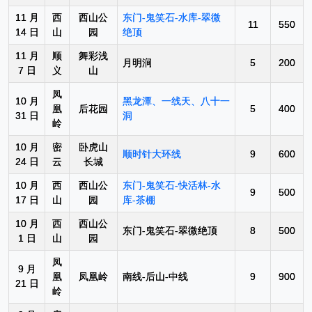
11 月
西
西山公
东门-鬼笑石-水库-翠微
11
550
14 日
山
园
绝顶
11 月
顺
舞彩浅
月明涧
5
200
7 日
义
山
凤
10 月
黑龙潭、一线天、八十一
凰
后花园
5
400
31 日
洞
岭
10 月
密
卧虎山
顺时针大环线
9
600
24 日
云
长城
10 月
西
西山公
东门-鬼笑石-快活林-水
9
500
17 日
山
园
库-茶棚
10 月
西
西山公
东门-鬼笑石-翠微绝顶
8
500
1 日
山
园
凤
9 月
凰
凤凰岭
南线-后山-中线
9
900
21 日
岭