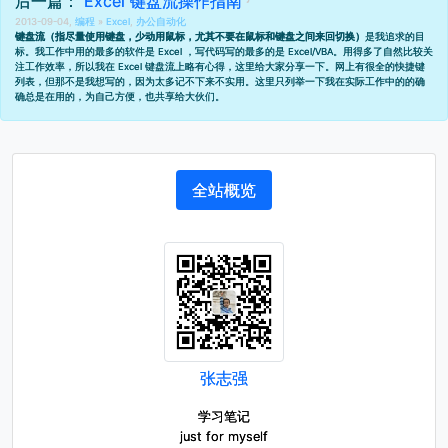
后一篇：
Excel 键盘流操作指南
2013-09-04,
编程
»
Excel
,
办公自动化
键盘流（指尽量使用键盘，少动用鼠标，尤其不要在鼠标和键盘之间来回切换）
是我追求的目
标。我工作中用的最多的软件是 Excel ，写代码写的最多的是 Excel/VBA。用得多了自然比较关
注工作效率，所以我在 Excel 键盘流上略有心得，这里给大家分享一下。网上有很全的快捷键
列表，但那不是我想写的，因为太多记不下来不实用。这里只列举一下我在实际工作中的的确
确总是在用的，为自己方便，也共享给大伙们。
全站概览
张志强
学习笔记
just for myself