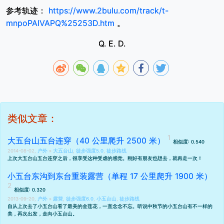
参考轨迹：
https://www.2bulu.com/track/t-
mnpoPAIVAPQ%25253D.htm
。
Q. E. D.
类似文章：
大五台山五台连穿（40 公里爬升 2500 米）
相似度: 0.540
2014-08-02,
户外
»
大五台山
,
徒步强度5.0
,
徒步路线
上次
大五台山五台连穿
之后，很享受这种受虐的感觉。刚好有朋友也想去，就再走一次！
小五台东沟到东台重装露营（单程 17 公里爬升 1900 米）
相似度: 0.320
2013-09-20,
户外
»
露营
,
徒步强度6.0
,
小五台山
,
徒步路线
自从
上次去了小五台山看了最美的金莲花
，一直念念不忘。听说中秋节的小五台山有不一样的
美，再次出发，走向小五台山。