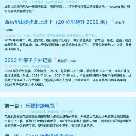
2013-07-10,
户外
»
户外基础
,
徒步强度划分
,
户外技术
绿野上组织的活动一般都会给出「强度等级」。以下是强度等级的计算方法（ lvye.org 版）和
常见路线的强度等级：
西岳华山徒步北上北下（20 公里爬升 2000 米）
相似度:
0.066
2025-04-05,
户外
»
三山五岳
,
亲子徒步路线
,
徒步强度4.0
,
西岳华山
2025 年清明节，和几家好友，组队前往华山徒步。我们从北线自「古华山一条道」进山，在西
峰看日落，夜宿东峰。第二天早起看日出，然后沿北线徒步下山。两天总行程约 20 公里，爬升
约 2000 米。
2023 年亲子户外记录
相似度: 0.051
2023-12-31,
户外
»
亲子户外总结
2023 年供户外徒步（不含骑行） 25 次，总里程 330 公里，累计爬升 18379 米。今年户外次
数继续降低（对比：
2022 年 34 次
，
2021 年 40 次
）。不过里程和爬升与去年持平或略高，这
得益于今年走了几个大项目，包括
徒步库布齐沙漠
，
逆朝大五台
，还有
南岳衡山
和
东岳泰山
。
2024 年争取再走几个大项目。
前一篇：
乐视超级电视
2013-07-17,
IT
»
乐视超级电视
,
家庭影院
,
用户评测
电视机是家庭电器里最应该被智能化但却还没有的电器，
乐视超级电视
至少从宣传上离我想象
中前进了一步。再加上它的确足够便宜， 60 寸的电视机只需要 7500 ，因此我在乐视超级电视
发布的第一天购买了它。现在已经用了两个星期，我还是挺满意的。