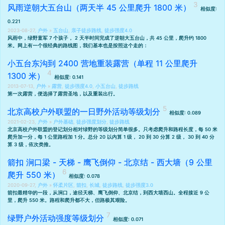
风雨逆朝大五台山（两天半 45 公里爬升 1800 米）
相似度:
0.221
2023-08-27,
户外
»
五台山
,
亲子徒步路线
,
徒步强度4.0
风雨中，绿野童军 7 个孩子， 2 天半时间完成了逆朝大五台山，共 45 公里，爬升约 1800
米。网上有一个很经典的路线图，我们基本也是按照这个走的：
小五台东沟到 2400 营地重装露营（单程 11 公里爬升
1300 米）
相似度: 0.141
2013-07-13,
户外
»
露营
,
徒步强度4.0
,
小五台山
,
徒步路线
第一次露营，便选择了露营圣地，以及重装出行。
北京高校户外联盟的一日野外活动等级划分
相似度: 0.089
2021-02-23,
户外
»
户外基础
,
徒步强度划分
,
徒步路线
北京高校户外联盟的登记划分相对绿野的等级划分简单很多。只考虑爬升和路程长度，每 50 米
爬升加一分，每 1 公里路程加 1 分。总分 20 以内算 1 级， 20 到 30 分算 2 级， 30 到 40 分
算 3 级，依次类推。
箭扣 涧口梁 - 天梯 - 鹰飞倒仰 - 北京结 - 西大墙（9 公里
爬升 550 米）
相似度: 0.078
2020-09-27,
户外
»
怀柔片区
,
箭扣
,
长城
,
徒步路线
,
徒步强度3.0
箭扣最精华的一段，从涧口，途径天梯、鹰飞倒仰、北京结，到西大墙西山。全程接近 9 公
里，爬升 550 米。路程和爬升都不大，但路极其艰险。
绿野户外活动强度等级划分
相似度: 0.071