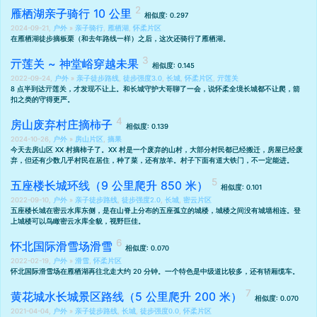
雁栖湖亲子骑行 10 公里
相似度: 0.297
2024-09-21,
户外
»
亲子骑行
,
雁栖湖
,
怀柔片区
在
雁栖湖徒步摘板栗（和去年路线一样）
之后，这次还骑行了雁栖湖。
亓莲关 ~ 神堂峪穿越未果
相似度: 0.145
2022-09-24,
户外
»
亲子徒步路线
,
徒步强度3.0
,
长城
,
怀柔片区
,
亓莲关
8 点半到达亓莲关，才发现不让上。和长城守护大哥聊了一会，说怀柔全境长城都不让爬，箭
扣之类的守得更严。
房山废弃村庄摘柿子
相似度: 0.139
2024-10-26,
户外
»
房山片区
,
摘果
今天去房山区 XX 村摘柿子了。XX 村是一个废弃的山村，大部分村民都已经搬迁，房屋已经废
弃，但还有少数几乎村民在居住，种了菜，还有放羊。村子下面有道大铁门，不一定能进。
五座楼长城环线（9 公里爬升 850 米）
相似度: 0.101
2022-09-10,
户外
»
亲子徒步路线
,
徒步强度2.0
,
长城
,
密云片区
五座楼长城在密云水库东侧，是在山脊上分布的五座孤立的城楼，城楼之间没有城墙相连。登
上城楼可以鸟瞰密云水库全貌，视野巨佳。
怀北国际滑雪场滑雪
相似度: 0.070
2022-02-19,
户外
»
滑雪
,
怀柔片区
怀北国际滑雪场在雁栖湖再往北走大约 20 分钟。一个特色是中级道比较多，还有轿厢缆车。
黄花城水长城景区路线（5 公里爬升 200 米）
相似度: 0.070
2021-04-04,
户外
»
亲子徒步路线
,
长城
,
徒步强度0.0
,
怀柔片区