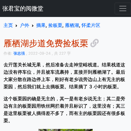
张君宝的阅微堂
主页
户外
摘果
,
捡板栗
,
雁栖湖
,
怀柔片区
雁栖湖步道免费捡板栗
作者:
张志强
, 2022-09-24
, 共 227 字
去亓莲关长城无果，然后准备去走神堂峪栈道。结果栈道这
边没有停车位，并且被车流裹持，直接开到雁栖湖了。最后
大家分散在路边停上车，刚好有老乡说旁边山上有无主的板
栗园，然后我们就上去摘板栗。结果摘了 3 小时的板栗。
这个板栗园的确是无主的，其一是有老乡说无主；其二是旁
边有主的板栗园用铁丝网拦着并且标识了，这里没有；其三
是这里板栗被人摘得差不多了，而有主的板栗园还有很多板
栗。