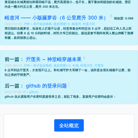
黄花城水长城离箭扣和慕田峪不远，爬升高度很小，也不长，属于最休闲级别的长城游。景区
内走一圈大约五公里，爬升 200 米左右。
峪道河 —— 小版藤萝谷（6 公里爬升 300 米）
相似度: 0.066
2022-02-20,
户外
»
亲子徒步路线
,
徒步强度1.0
,
峪道河
,
怀柔片区
周日组织去藤萝谷，知道有人拦着不让进，特意将集合时间定在 8 点半，想赶在工作人员上班
前进山。结果 8 点 10 分到的时候，村民大爷已经就位。据说是春节期间有两人爬山摔断了胳膊
和腿，政府就禁止进山。
前一篇：
亓莲关 ~ 神堂峪穿越未果
2022-09-24,
户外
»
亲子徒步路线
,
徒步强度3.0
,
长城
,
怀柔片区
,
亓莲关
8 点半到达亓莲关，才发现不让上。和长城守护大哥聊了一会，说怀柔全境长城都不让爬，箭
扣之类的守得更严。
后一篇：
github 的登录问题
2022-10-08,
IT
»
github
github 自从废除用户名密码直接登录之后，就乱了很多。直接用户名密码会提示：
全站概览