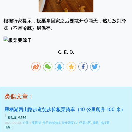
根据行家提示，板栗拿回家之后要散开晾两天，然后放到冷
冻（不是冷藏）层保存。
Q. E. D.
类似文章：
雁栖湖西山路步道徒步捡板栗骑车（10 公里爬升 100 米）
相似度: 0.536
2023-09-23,
户外
»
雁栖湖
,
亲子徒步路线
,
徒步强度1.0
,
怀柔片区
,
摘果
,
捡板栗
日期：