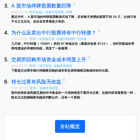
A 股市场停牌股票数量巨降
2019-02-15,
经济金融
»
金融市场观察
,
停牌
最近半年， A 股市场的停牌股票断崖式地下降，目前每天停牌的股票不到 20 只，比例只有
千分之五左右。这在全世界都是少有的。
为什么应卖出中行股票持有中行转债？
2013-12-28,
投资
»
低风险投资
,
金融市场观察
,
可转债
几天前，中行转债（ 113001 ）跌到 97 块钱左右（最新价格是 97.23 ），当时转股溢价率
和纯债溢价率都特别低，我发了一条微博：
交易所回购市场资金成本明显上升
2013-01-23,
投资
»
货币市场
,
金融市场观察
下图是过去两年银行间隔夜回购的成本和交易所隔夜回购成本的对比图。
持仓过夜有风险无收益
2012-07-23,
投资
»
金融市场观察
国外的很多做高频交易的对冲基金的一大准则便是不要持仓过夜。在国内投资股票也一样，
除去无法把握隔夜风险的判断以外，还有一个原因：
全站概览