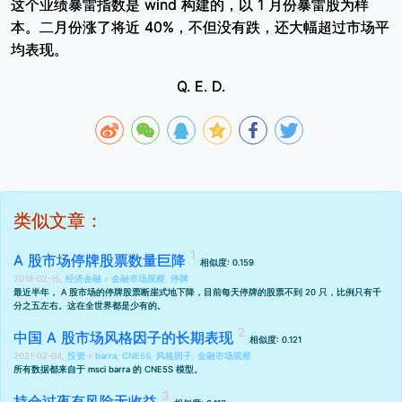
这个业绩暴雷指数是 wind 构建的，以 1 月份暴雷股为样
本。二月份涨了将近 40%，不但没有跌，还大幅超过市场平
均表现。
Q. E. D.
类似文章：
A 股市场停牌股票数量巨降
相似度: 0.159
2019-02-15,
经济金融
»
金融市场观察
,
停牌
最近半年， A 股市场的停牌股票断崖式地下降，目前每天停牌的股票不到 20 只，比例只有千
分之五左右。这在全世界都是少有的。
中国 A 股市场风格因子的长期表现
相似度: 0.121
2021-02-04,
投资
»
barra
,
CNE5S
,
风格因子
,
金融市场观察
所有数据都来自于 msci barra 的 CNE5S 模型。
持仓过夜有风险无收益