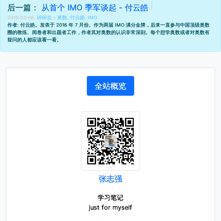
后一篇：
从首个 IMO 季军谈起 - 付云皓
2019-03-06,
碎碎念
»
奥数
,
付云皓
,
IMO
作者: 付云皓。发表于 2016 年 7 月份。作为两届 IMO 满分金牌，后来一直参与中国顶级奥数
圈的教练、阅卷者和出题者工作，作者其对奥数的认识非常深刻。每个想学奥数或者对奥数有
疑问的人都应该看一看。
全站概览
张志强
学习笔记
just for myself