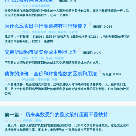
相似度: 0.113
2012-07-23,
投资
»
金融市场观察
国外的很多做高频交易的对冲基金的一大准则便是不要持仓过夜。在国内投资股票也一样，除
去无法把握隔夜风险的判断以外，还有一个原因：
为什么应卖出中行股票持有中行转债？
相似度: 0.094
2013-12-28,
投资
»
低风险投资
,
金融市场观察
,
可转债
几天前，中行转债（ 113001 ）跌到 97 块钱左右（最新价格是 97.23 ），当时转股溢价率和纯
债溢价率都特别低，我发了一条微博：
交易所回购市场资金成本明显上升
相似度: 0.077
2013-01-23,
投资
»
货币市场
,
金融市场观察
下图是过去两年银行间隔夜回购的成本和交易所隔夜回购成本的对比图。
债券的净价、全价和财富指数的区别和用法
相似度: 0.062
2014-10-26,
经济金融
»
债券学院
,
指数
一只普通债券一般会定期支付票息，这种票息收入可均摊到持有债券的每一天。在付息日之
前，从上个付息日到当天均摊累计的债券利息被称为该债券当天的应付利息。它有简单的计算
公式：
前一篇：
历来奥数受到的是政策打压而不是扶持
2019-03-04,
碎碎念
»
奥数
一直以来，很多人都觉得奥数的发展需要政策扶植，比如高考加分和保送政策。这是完全没有
搞清楚事实和因果关系。事实上，奥数受到的一直是政策打压而不是扶植。