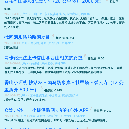
西岳华山徒步北上北下（20 公里爬升 2000 米）
相似度:
0.115
2025-04-05,
户外
»
三山五岳
,
亲子徒步路线
,
徒步强度4.0
,
西岳华山
2025 年清明节，和几家好友，组队前往华山徒步。我们从北线自「古华山一条道」进山，在西
峰看日落，夜宿东峰。第二天早起看日出，然后沿北线徒步下山。两天总行程约 20 公里，爬升
约 2000 米。
找回两步路的路网功能
相似度: 0.084
2023-06-01,
户外
»
两步路
,
路网
,
户外装备
,
户外APP
路网效果图：
两步路无法上传香山和西山相关的路线
相似度: 0.081
2022-06-05,
户外
»
两步路
,
户外装备
,
户外APP
很早开始，两步路就无法上传香山区域（包括好汉坡）相关的路线，提示路线无法备份，因此
也无法直接分享。现在两步路上能搜索到的香山或好汉坡相关的路线都是绝版。
香山小环线 快活林 - 南马场水库 - 挂甲塔 - 碧云寺（12 公
里爬升 600 米）
相似度: 0.079
2021-02-27,
户外
»
亲子徒步路线
,
香山片区
,
徒步强度2.0
总路程 12 公里，爬升 600 多米。
众途户外：一个提供路网功能的户外 APP
相似度: 0.057
2021-11-28,
户外
»
路网
,
两步路
,
众途户外
,
户外装备
,
户外APP
20230712 检查：
众途户外官网
还在， APP 可下载安装，已无法正常登陆和使用。