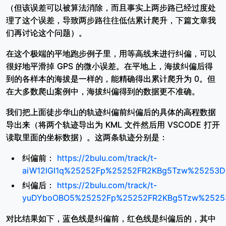
（但该误差可以被算法消除，而且事实上两步路已经过度处
理了这个误差，导致两步路往往低估累计爬升，下篇文章我
们再讨论这个问题）。
在这个极端的平地跑步例子里，用等高线来进行纠偏，可以
很好地平滑掉 GPS 的微小误差。在平地上，海拔纠偏后得
到的各样本的海拔是一样的，能精确得出累计爬升为 0。但
在大多数爬山案例中，海拔纠偏得到的数据更不准确。
我们把上面徒步华山的轨迹纠偏前纠偏后的具体的高程数据
导出来（将两个轨迹导出为 KML 文件然后用 VSCODE 打开
读取里面的坐标数据）。这两条轨迹分别是：
纠偏前：
https://2bulu.com/track/t-
aiW12lGI1q%25252Fp%25252FR2KBg5Tzw%25253D
纠偏后：
https://2bulu.com/track/t-
yuDYboOBO5%25252Fp%25252FR2KBg5Tzw%2525
对比结果如下，蓝色线是纠偏前，红色线是纠偏后的，其中