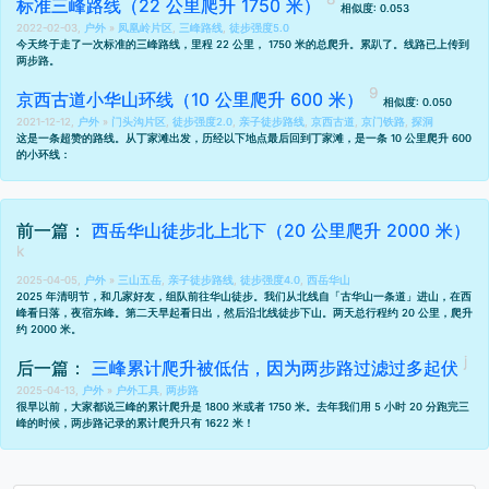
标准三峰路线（22 公里爬升 1750 米）
相似度: 0.053
2022-02-03,
户外
»
凤凰岭片区
,
三峰路线
,
徒步强度5.0
今天终于走了一次标准的三峰路线，里程 22 公里， 1750 米的总爬升。累趴了。线路已上传到
两步路
。
京西古道小华山环线（10 公里爬升 600 米）
相似度: 0.050
2021-12-12,
户外
»
门头沟片区
,
徒步强度2.0
,
亲子徒步路线
,
京西古道
,
京门铁路
,
探洞
这是一条超赞的路线。从丁家滩出发，历经以下地点最后回到丁家滩，是一条 10 公里爬升 600
的小环线：
前一篇：
西岳华山徒步北上北下（20 公里爬升 2000 米）
2025-04-05,
户外
»
三山五岳
,
亲子徒步路线
,
徒步强度4.0
,
西岳华山
2025 年清明节，和几家好友，组队前往华山徒步。我们从北线自「古华山一条道」进山，在西
峰看日落，夜宿东峰。第二天早起看日出，然后沿北线徒步下山。两天总行程约 20 公里，爬升
约 2000 米。
后一篇：
三峰累计爬升被低估，因为两步路过滤过多起伏
2025-04-13,
户外
»
户外工具
,
两步路
很早以前，大家都说三峰的累计爬升是 1800 米或者 1750 米。去年我们
用 5 小时 20 分跑完三
峰
的时候，两步路记录的累计爬升只有 1622 米！