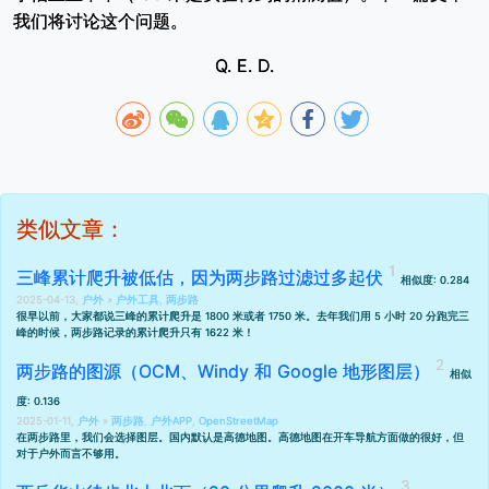
我们将讨论这个问题。
Q. E. D.
类似文章：
三峰累计爬升被低估，因为两步路过滤过多起伏
相似度: 0.284
2025-04-13,
户外
»
户外工具
,
两步路
很早以前，大家都说三峰的累计爬升是 1800 米或者 1750 米。去年我们
用 5 小时 20 分跑完三
峰
的时候，两步路记录的累计爬升只有 1622 米！
两步路的图源（OCM、Windy 和 Google 地形图层）
相似
度: 0.136
2025-01-11,
户外
»
两步路
,
户外APP
,
OpenStreetMap
在两步路里，我们会选择图层。国内默认是高德地图。高德地图在开车导航方面做的很好，但
对于户外而言不够用。