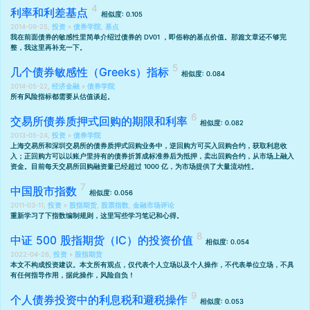
利率和利差基点
相似度: 0.105
2014-09-25,
投资
»
债券学院
,
基点
我在前面
债券的敏感性里
简单介绍过债券的 DV01 ，即俗称的基点价值。那篇文章还不够完
整，我这里再补充一下。
几个债券敏感性（Greeks）指标
相似度: 0.084
2014-05-22,
经济金融
»
债券学院
所有风险指标都需要从估值谈起。
交易所债券质押式回购的期限和利率
相似度: 0.082
2013-05-24,
投资
»
债券学院
上海交易所和深圳交易所的债券质押式回购业务中，逆回购方可买入回购合约，获取利息收
入；正回购方可以以账户里持有的债券折算成标准券后为抵押，卖出回购合约，从市场上融入
资金。目前每天交易所回购融资量已经超过 1000 亿，为市场提供了大量流动性。
中国股市指数
相似度: 0.056
2011-03-11,
投资
»
股指期货
,
股票指数
,
金融市场评论
重新学习了下指数编制规则，这里写些学习笔记和心得。
中证 500 股指期货（IC）的投资价值
相似度: 0.054
2022-04-26,
投资
»
股指期货
本文不构成投资建议。本文所有观点，仅代表个人立场以及个人操作，不代表单位立场，不具
有任何指导作用，据此操作，风险自负！
个人债券投资中的利息税和避税操作
相似度: 0.053