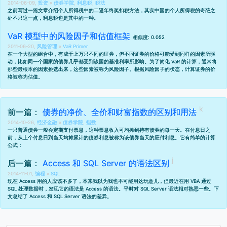
2014-06-09,
投资
»
债券学院
,
利息税
,
税法
之前写过一篇文章介绍个人所得税中的
二逼年终奖扣税方法
，其实中国的个人所得税的奇葩之
处不只这一点，利息税也是其中的一种。
VaR 模型中的风险因子和估值框架
相似度: 0.052
2011-06-20,
风险管理
»
VaR Primer
在一个大型的组合中，有成千上万只不同的证券，但不同证券的价格可能受到同样的因素所驱
动，比如同一个国家的债券几乎都受到该国的基准利率所影响。为了简化 VaR 的计算，通常将
那些最根本的因素挑选出来，这些因素被称为风险因子。根据风险因子的状态，计算证券的价
格被称为估值。
前一篇：
债券的净价、全价和财富指数的区别和用法
2014-10-26,
经济金融
»
债券学院
,
指数
一只普通债券一般会定期支付票息，这种票息收入可均摊到持有债券的每一天。在付息日之
前，从上个付息日到当天均摊累计的债券利息被称为该债券当天的应付利息。它有简单的计算
公式：
后一篇：
Access 和 SQL Server 的语法区别
2014-11-01,
编程
»
SQL
现在 Access 用的人应该不多了，本来我以为我也不可能用这玩意儿，但最近在用 VBA 通过
SQL 处理数据时，发现它的语法是 Access 的语法。平时对 SQL Server 语法相对熟悉一些。下
文总结了 Access 和 SQL Server 语法的差异。