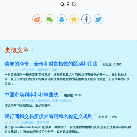
Q. E. D.
类似文章：
债券的净价、全价和财富指数的区别和用法
相似度: 0.302
2014-10-26,
经济金融
»
债券学院
,
指数
一只普通债券一般会定期支付票息，这种票息收入可均摊到持有债券的每一天。在付息日之
前，从上个付息日到当天均摊累计的债券利息被称为该债券当天的应付利息。它有简单的计算
公式：
中国市场利率和利率曲线
相似度: 0.140
2012-06-27,
经济金融
»
债券学院
,
利率
,
利率曲线
该文为学习总结笔记。逐步完善中。
银行间和交易所债券编码和名称定义规则
相似度: 0.125
2013-01-17,
经济金融
»
债券学院
基于
@FixedIncomeAnalyst 的成果
，我制作了一份完整的中国银行间和交易所债券编码和名称
定义规则，并为每条规则找了个例子。如有错误请指出。