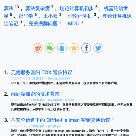
10
7
6
算法
，
算法复杂度
，
理论计算机初步
，
机器统治世
5
5
3
3
界
，
密码学
，
王小云
，
理论计算机
，
理论计算机课
3
3
3
堂笔记
，
完美洗牌问题
，
MD5
无需服务器的 TOX 通信协议
2020-01-25,
计算机科学
»
Tox
,
端到端加密
Tox 是一个开源的实时通信协议，不需要中央服务器，提供多种跨平台的客户端。
端到端加密的技术背景
2020-01-24,
计算机科学
»
端到端加密
,
密码学
现在越来越多的软件支持端到端加密，服务器和第三方即使获取所有网络流量，也无法查看
具体数据内容，从数学和工程上提供安全性。
不安全信道下的 Diffie-Hellman 密钥交换协议
2020-01-23,
计算机科学
»
密码协议
迪菲－赫尔曼密钥交换（ Diffie–Hellman key exchange ，简称「D–H」） 是一种安全协
议。它可以让双方在完全没有对方任何预先信息的条件下通过不安全信道建立起一个密钥。