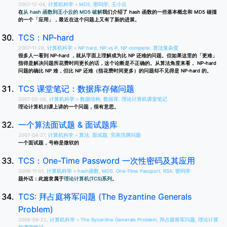
2007-12-04,
计算机科学
»
MD5
,
密码学
,
王小云
在
从 hash 函数到王小云的 MD5 破解
我们介绍了 hash 函数的一些基本概念和 MD5 碰撞
的一个「应用」，最近在这个问题上又有了新的进展。
TCS：NP-hard
2007-11-28,
计算机科学
»
NP hard
,
NP vs P
,
NP complete
,
算法复杂度
很多人一看到 NP-hard ，就从字面上理解成为比 NP 还难的问题。但如果这里的「更难」
指得是解决问题所花费时间更长的话，这个论断是不正确的。从算法角度来看， NP-hard
问题的确比 NP 难，但比 NP 还难（指花费时间更多）的问题却不见得是 NP-hard 的。
TCS 课堂笔记：数据库存储问题
2007-05-08,
计算机科学
»
数据结构
,
数据库
,
理论计算机课堂笔记
理论计算机(I)课上讲的一个问题，很有意思。
一个算法面试题 & 面试题库
2007-04-27,
计算机科学
»
算法
,
面试题
,
完美洗牌问题
一个面试题，号称是微软的
TCS：One-Time Password 一次性密码及其应用
2006-11-01,
计算机科学
»
hash函数
,
MD5
,
One-Time Passport
,
RSA
,
密码学
题外话：此篇隶属于
理论计算机(TCS)系列
。
TCS: 拜占庭将军问题 (The Byzantine Generals
Problem)
2006-09-22,
计算机科学
»
The Byzantine Generals Problem
,
拜占庭将军问题
,
理论计算