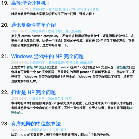
高等理论计算机 I
2008-09-19,
计算机科学
»
量子信息
,
量子计算
,
高等理论计算机
姚期智教授给清华大学新入学研究生开的一门课，课程内容：
通讯复杂性简单介绍
2008-09-17,
计算机科学
»
理论计算机
,
通讯复杂性
英文是 communication complexity ，不知道该翻译成通信复杂性，还是通讯复杂性呢。这
里先用通讯复杂性吧。这是一个理论计算机的子领域，在过去 30 年衍生了很多东西。它是
我的研究的主要内容，这里简略介绍一下。
Windows 游戏中的 NP 完全问题
2008-06-13,
计算机科学
»
算法复杂度
,
空当接龙
,
蜘蛛纸牌
上篇文章
扫雷是 NP 完全问题
之后，
You Xu
提到＂不光扫雷是 NP 完全问题，
空当接龙
问题
也极有可能是一个 NP 完全问题。目前最好的通用 planner 只能解半副牌＂。他说对了，不
光扫雷， Windows 自带的游戏都是 NP 完全的。Windows 自带的游戏除了扫雷，还有空
当接龙和蜘蛛纸牌。
扫雷是 NP 完全问题
2008-06-11,
计算机科学
»
算法复杂度
,
扫雷
本科时有同学扫雷最快可以在 60 多秒完成高级难度，让我这种最快 130 秒的人非常惭愧，
当时就想着编一个全自动的扫雷程序，不过一直也没写。今天才知道，原来扫雷问题是
NP
完全的
...
有序矩阵的中位数算法
2008-06-09,
计算机科学
»
中位数
,
算法
n
×
n
n
2
给定
的实数矩阵，每行和每列都是递增的，求这
个数的中位数。