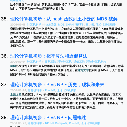
机课堂笔记
这个问题在 Yao 的理论计算机课上整整讨论了 2 节课。它是一个算法设计问题，也极具趣
味性。下面是它的一些介绍和解决方案([
1
])。
理论计算机初步：从 hash 函数到王小云的 MD5 破解
2006-09-18,
计算机科学
»
hash函数
,
MD5
,
SHA-1
,
密码学
,
王小云
,
理论计算机初步
密码学是理论计算机的一个很大的方向。之前准备先写密码学概论再提在 hash 函数破解上
做出重大贡献的王小云教授的工作，不过前两天新闻报道《王小云获得求是杰出科学家奖以
及 100 万奖金》，在媒体上又掀起了一轮宣传狂潮，但是有些报道极端弱智，错误百出，
所以我趁机纠正一下，并介绍密码学的一个组成部分——hash 函数，以及王小云老师在这
上面的工作。
理论计算机初步：概率算法和近似算法
2006-09-14,
计算机科学
»
概率算法
,
理论计算机
,
近似算法
,
理论计算机初步
前面
已经提到了显示中大多数难解问题问题最后都被证明是 NP-完全问题。这意味着，除非
NP=P ，它们是不可能有多项式时间算法的（而且，在
这篇文章
提到即使 NP=P ，人们也可
能找不到一个 NP 完全问题的「有效」算法）。
理论计算机初步：P vs NP - 历史，现状和未来
2006-08-24,
计算机科学
»
P vs NP
,
理论计算机初步
上篇文章
已经提到， P vs NP 是理论计算机科学的核心问题。从数学的角度来说，它和其
他历史上有名的数学问题一样，给与人们一个智力上重大的挑战。而更为重要的是，在无数
与计算有关的的学术领域中， NP-完全问题以各种不同形式层出不穷。因此，这并不是一个
纯粹的与世独立的智力游戏，而是对计算机科学有全面影响力的问题。
理论计算机初步：P vs NP - 问题概述
2006-08-23,
计算机科学
»
NP
,
NP Complete
,
P vs NP
,
理论计算机初步