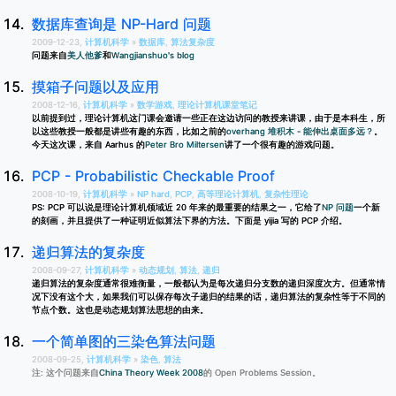
数据库查询是 NP-Hard 问题
2009-12-23,
计算机科学
»
数据库
,
算法复杂度
问题来自
美人他爹
和
Wangjianshuo's blog
摸箱子问题以及应用
2008-12-16,
计算机科学
»
数学游戏
,
理论计算机课堂笔记
以前提到过，理论计算机这门课会邀请一些正在这边访问的教授来讲课，由于是本科生，所
以这些教授一般都是讲些有趣的东西，比如之前的
overhang 堆积木 - 能伸出桌面多远？
。
今天这次课，来自 Aarhus 的
Peter Bro Miltersen
讲了一个很有趣的游戏问题。
PCP - Probabilistic Checkable Proof
2008-10-19,
计算机科学
»
NP hard
,
PCP
,
高等理论计算机
,
复杂性理论
PS: PCP 可以说是理论计算机领域近 20 年来的最重要的结果之一，它给了
NP 问题
一个新
的刻画，并且提供了一种证明近似算法下界的方法。下面是 yijia 写的 PCP 介绍。
递归算法的复杂度
2008-09-27,
计算机科学
»
动态规划
,
算法
,
递归
递归算法的复杂度通常很难衡量，一般都认为是每次递归分支数的递归深度次方。但通常情
况下没有这个大，如果我们可以保存每次子递归的结果的话，递归算法的复杂性等于不同的
节点个数。这也是动态规划算法思想的由来。
一个简单图的三染色算法问题
2008-09-25,
计算机科学
»
染色
,
算法
注: 这个问题来自
China Theory Week 2008
的 Open Problems Session。