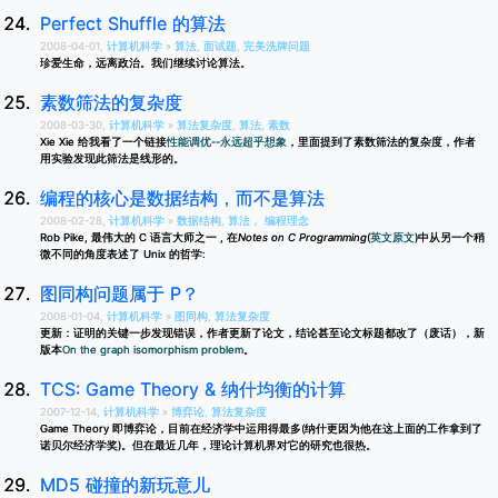
Perfect Shuffle 的算法
2008-04-01,
计算机科学
»
算法
,
面试题
,
完美洗牌问题
珍爱生命，远离政治。我们继续讨论算法。
素数筛法的复杂度
2008-03-30,
计算机科学
»
算法复杂度
,
算法
,
素数
Xie Xie 给我看了一个链接
性能调优--永远超乎想象
，里面提到了素数筛法的复杂度，作者
用实验发现此筛法是线形的。
编程的核心是数据结构，而不是算法
2008-02-28,
计算机科学
»
数据结构
,
算法， 编程理念
Rob Pike, 最伟大的 C 语言大师之一 , 在
Notes on C Programming
(
英文原文
)中从另一个稍
微不同的角度表述了 Unix 的哲学:
图同构问题属于 P？
2008-01-04,
计算机科学
»
图同构
,
算法复杂度
更新：证明的关键一步发现错误，作者更新了论文，结论甚至论文标题都改了（废话），新
版本
On the graph isomorphism problem
。
TCS: Game Theory & 纳什均衡的计算
2007-12-14,
计算机科学
»
博弈论
,
算法复杂度
Game Theory 即博弈论，目前在经济学中运用得最多(纳什更因为他在这上面的工作拿到了
诺贝尔经济学奖)。但在最近几年，理论计算机界对它的研究也很热。
MD5 碰撞的新玩意儿