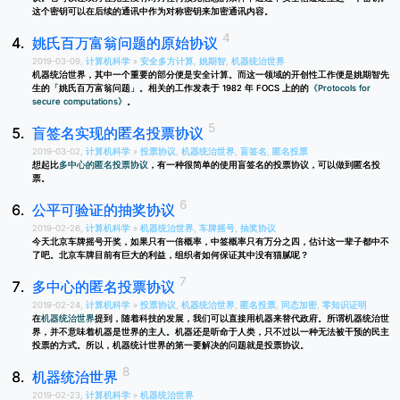
这个密钥可以在后续的通讯中作为对称密钥来加密通讯内容。
姚氏百万富翁问题的原始协议
2019-03-09,
计算机科学
»
安全多方计算
,
姚期智
,
机器统治世界
机器统治世界，其中一个重要的部分便是安全计算。而这一领域的开创性工作便是姚期智先
生的「姚氏百万富翁问题」。相关的工作发表于 1982 年 FOCS 上的的
《Protocols for
secure computations》
。
盲签名实现的匿名投票协议
2019-03-02,
计算机科学
»
投票协议
,
机器统治世界
,
盲签名
,
匿名投票
想起比
多中心的匿名投票协议
，有一种很简单的使用盲签名的投票协议，可以做到匿名投
票。
公平可验证的抽奖协议
2019-02-26,
计算机科学
»
机器统治世界
,
车牌摇号
,
抽奖协议
今天北京车牌摇号开奖，如果只有一倍概率，中签概率只有万分之四，估计这一辈子都中不
了吧。北京车牌目前有巨大的利益，组织者如何保证其中没有猫腻呢？
多中心的匿名投票协议
2019-02-24,
计算机科学
»
投票协议
,
机器统治世界
,
匿名投票
,
同态加密
,
零知识证明
在
机器统治世界
提到，随着科技的发展，我们可以直接用机器来替代政府。所谓机器统治世
界，并不意味着机器是世界的主人。机器还是听命于人类，只不过以一种无法被干预的民主
投票的方式。所以，机器统计世界的第一要解决的问题就是投票协议。
机器统治世界
2019-02-23,
计算机科学
»
机器统治世界