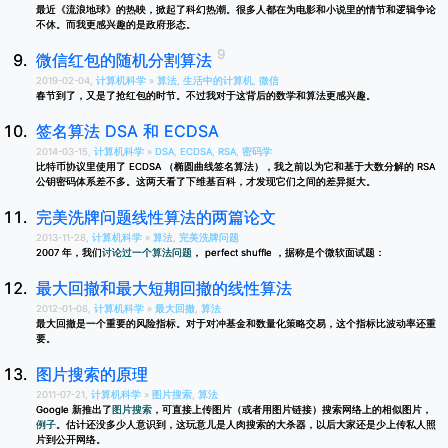
最近《流浪地球》的热映，掀起了科幻热潮。很多人都在为电影和小说里的情节和逻辑争论
不休。而我更感兴趣的是政府形态。
微信红包的随机分割算法
2019-02-04,
计算机科学
»
算法
,
生活中的计算机
,
微信
春节到了，又是了抢红包的时节。不过我对于这背后的数学和算法更感兴趣。
签名算法 DSA 和 ECDSA
2014-03-15,
计算机科学
»
DSA
,
ECDSA
,
RSA
,
密码学
比特币协议里使用了 ECDSA （椭圆曲线签名算法），我之前以为它和基于大数分解的 RSA
公钥密码体系差不多。这两天看了下维基百科，才发现它们之间的差异挺大。
完美洗牌问题线性算法的两篇论文
2013-11-28,
计算机科学
»
算法
,
完美洗牌问题
2007 年，我们
讨论过一个算法问题
， perfect shuffle ，据称是个微软面试题：
最大回撤和最大短期回撤的线性算法
2012-01-08,
计算机科学
»
最大回撤
,
算法
最大回撤是一个重要的风险指标。对于对冲基金和数量化策略交易，这个指标比波动率还重
要。
图片搜索的原理
2011-07-21,
计算机科学
»
图片搜索
,
算法
Google 新推出了
图片搜索
，可直接上传图片（或者用图片链接）搜索网络上的相似图片，
例子
。估计还没多少人意识到，这玩意儿是人肉搜索的大杀器，以后大家还是少上传私人照
片到公开网络。