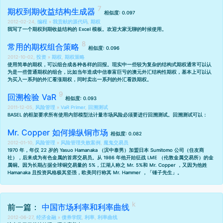
期权到期收益结构生成器
相似度: 0.097
2012-02-24,
编程
»
我贡献的源代码
,
期权
我写了一个期权到期收益结构的 Excel 模板。欢迎大家无聊的时候使用。
常用的期权组合策略
相似度: 0.096
2012-10-02,
投资
»
期权
,
期权策略
使用简单的期权，可以组合成各种各样的回报。现实中一些较为复杂的结构式期权通常可以认
为是一些普通期权的组合，比如当年造成中信泰富巨亏的澳元外汇结构性期权，基本上可以认
为买入一系列的外汇看涨期权，同时卖出一系列的外汇看跌期权。
回溯检验 VaR
相似度: 0.093
2011-12-05,
风险管理
»
VaR Primer
,
回溯测试
BASEL 的框架要求所有使用内部模型法计量市场风险必须要进行回溯测试。回溯测试可以：
Mr. Copper 如何操纵铜市场
相似度: 0.082
2012-01-10,
风险管理
»
风险管理失败案例
,
魔鬼交易员
1970 年，年仅 22 岁的 Yasuo Hamanaka （滨中泰男）加盟日本 Sumitomo 公司（住友商
社），后来成为有色金属的首席交易员。从 1986 年他开始征战 LME （伦敦金属交易所）的金
属铜。因为长期占据全球铜交易量的 5%，江湖人称之 Mr. 5%和 Mr. Copper ，又因为他姓
Hamanaka 且投资风格极其坚强，欧美同行称其 Mr. Hammer ，「锤子先生」。
前一篇：
中国市场利率和利率曲线
2012-06-27,
经济金融
»
债券学院
,
利率
,
利率曲线