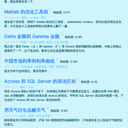
整，我这里再补充一下。
Matlab 的优化工具箱
相似度: 0.172
2010-09-23,
编程
»
Matlab
,
优化
最近做了些东西，用到了 Matlab 的优化工具箱， optimization toolbox。因为以前没用过这东
西，今天把这个工具箱的帮助文档基本上翻了一遍。
Delta 金额和 Gamma 金额
相似度: 0.145
2012-02-27,
投资
»
Greeks指标
,
期权
,
衍生品学院
Δ
Γ
我之前一直对 Delta （
）和 Gamma （
）等 Greeks 指标理解得比较模糊，今晚上用笔认
真推导了一下，以下是总结。数学公式永远是最清晰的表达方式。
中国市场利率和利率曲线
相似度: 0.139
2012-06-27,
经济金融
»
债券学院
,
利率
,
利率曲线
该文为学习总结笔记。逐步完善中。
Access 和 SQL Server 的语法区别
相似度: 0.112
2014-11-01,
编程
»
SQL
现在 Access 用的人应该不多了，本来我以为我也不可能用这玩意儿，但最近在用 VBA 通过
SQL 处理数据时，发现它的语法是 Access 的语法。平时对 SQL Server 语法相对熟悉一些。下
文总结了 Access 和 SQL Server 语法的差异。
用天气衍生品赌天气
相似度: 0.102
2011-11-20,
投资
»
期货
,
衍生品学院
除纸黄金等大宗商品期货，沪深 300 股指期货等金融期货外，不知道有多少人知道天气期货这
玩意儿。