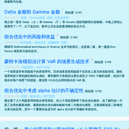
格被称为估值。
Delta 金额和 Gamma 金额
相似度: 0.141
2012-02-27,
投资
»
Greeks指标
,
期权
,
衍生品学院
Δ
Γ
我之前一直对 Delta （
）和 Gamma （
）等 Greeks 指标理解得比较模糊，今晚上用笔认
真推导了一下，以下是总结。数学公式永远是最清晰的表达方式。
组合优化中的风险和收益
相似度: 0.140
2010-11-10,
经济金融
»
组合优化
,
金融数学
,
风险
继续写 Mathematical techniques in finance 这本书的笔记，这是第二篇，第一篇是
One-
Period 模型和无套利定价
。
蒙特卡洛模拟法计算 VaR 的场景生成技术
相似度: 0.119
2014-02-25,
风险管理
»
VaR Primer
一个场景是所有风险因子的表现序列。历史场景是指风险因子在历史上某天的实际表现，随机
场景则是计算机随机模拟生成的。通常蒙特卡洛模拟法需生成至少 1000 个随机场景，然后计算
组合在每个场景下的损益，最后取 5%分位点得到组合的 VaR 值。
组合优化中考虑 alpha 估计的不确定性
相似度: 0.110
2011-02-26,
投资
»
组合优化
,
资产配置
最近看了几个风险管理和组合管理系统，有几个系统里附带了组合优化模块，也了解到这一方
面工业界的最新成果。最新的组合优化模块被称为第二代最优化模型，主要成果就是二阶锥优
化算法的应用，其中一个重要的改进为对 alpha 估计的不准确性考虑在内。