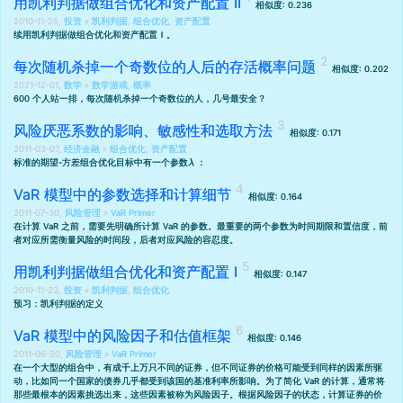
用凯利判据做组合优化和资产配置 II
相似度: 0.236
2010-11-25,
投资
»
凯利判据
,
组合优化
,
资产配置
续
用凯利判据做组合优化和资产配置Ｉ
。
每次随机杀掉一个奇数位的人后的存活概率问题
相似度: 0.202
2021-12-01,
数学
»
数学游戏
,
概率
600 个人站一排，每次随机杀掉一个奇数位的人，几号最安全？
风险厌恶系数的影响、敏感性和选取方法
相似度: 0.171
2011-03-07,
经济金融
»
组合优化
,
资产配置
λ
标准的期望-方差组合优化目标中有一个参数
：
VaR 模型中的参数选择和计算细节
相似度: 0.164
2011-07-30,
风险管理
»
VaR Primer
在计算 VaR 之前，需要先明确所计算 VaR 的参数。最重要的两个参数为时间期限和置信度，前
者对应所需衡量风险的时间段，后者对应风险的容忍度。
用凯利判据做组合优化和资产配置 I
相似度: 0.147
2010-11-23,
投资
»
凯利判据
,
组合优化
预习：
凯利判据的定义
VaR 模型中的风险因子和估值框架
相似度: 0.146
2011-06-20,
风险管理
»
VaR Primer
在一个大型的组合中，有成千上万只不同的证券，但不同证券的价格可能受到同样的因素所驱
动，比如同一个国家的债券几乎都受到该国的基准利率所影响。为了简化 VaR 的计算，通常将
那些最根本的因素挑选出来，这些因素被称为风险因子。根据风险因子的状态，计算证券的价