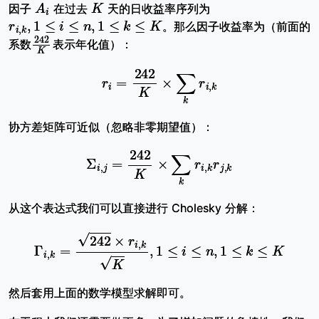
因子
在过去
天的日收益率序列为
r
i
,
k
,
1
≤
i
≤
n
,
1
≤
k
≤
K
。那么因子收益率为（前面的
242
K
系数
表示年化值）：
r
i
=
242
K
×
∑
k
r
i
,
k
协方差矩阵可近似（忽略非零期望值）：
Σ
i
,
j
=
242
K
×
∑
k
r
i
,
k
r
j
,
k
从这个表达式我们可以直接进行 Cholesky 分解：
Γ
i
,
k
=
242
×
r
i
,
k
K
,
1
≤
i
≤
n
,
1
≤
k
≤
K
然后套用上面的数学模型求解即可。