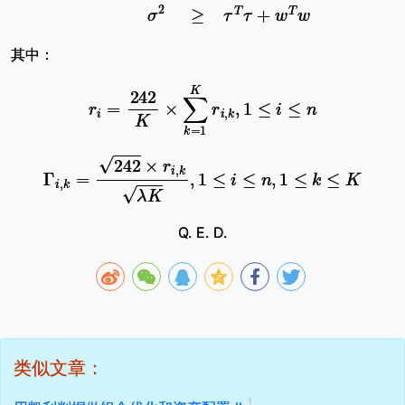
其中：
r
i
=
242
K
×
∑
k
=
1
K
r
i
,
k
,
1
≤
i
≤
n
Γ
i
,
k
=
242
×
r
i
,
k
λ
K
,
1
≤
i
≤
n
,
1
≤
k
≤
K
Q. E. D.
类似文章：