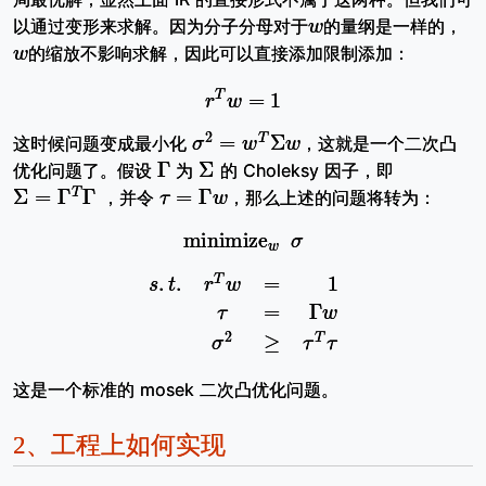
w
以通过变形来求解。因为分子分母对于
的量纲是一样的，
w
的缩放不影响求解，因此可以直接添加限制添加：
r
T
w
=
1
σ
2
=
w
T
Σ
w
这时候问题变成最小化
，这就是一个二次凸
Γ
Σ
优化问题了。假设
为
的 Choleksy 因子，即
Σ
=
Γ
T
Γ
τ
=
Γ
w
，并令
，那么上述的问题将转为：
minimize
w
σ
s
.
t
.
r
T
w
=
1
τ
=
Γ
w
σ
2
≥
τ
T
τ
这是一个标准的 mosek 二次凸优化问题。
2、
工程上如何实现
A
i
K