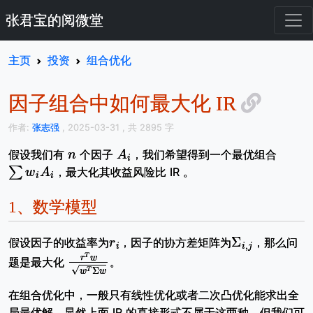
张君宝的阅微堂
主页
投资
组合优化
因子组合中如何最大化 IR
作者:
张志强
, 2025-03-31
, 共 2895 字
n
A
i
假设我们有
个因子
，我们希望得到一个最优组合
∑
w
i
A
i
，最大化其收益风险比 IR 。
1、
数学模型
r
i
Σ
i
,
j
假设因子的收益率为
，因子的协方差矩阵为
，那么问
r
T
w
w
T
Σ
w
题是最大化
。
在组合优化中，一般只有线性优化或者二次凸优化能求出全
局最优解，显然上面 IR 的直接形式不属于这两种。但我们可