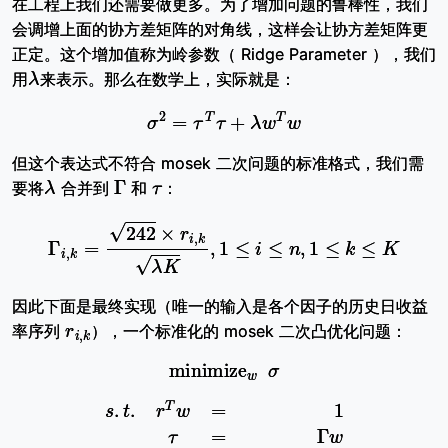
在工程上我们还需要做更多。为了增加问题的鲁棒性，我们
会调增上面的协方差矩阵的对角线，这样会让协方差矩阵更
正定。这个增加值称为岭参数（ Ridge Parameter ），我们
λ
用
来表示。那么在数学上，实际就是：
σ
2
=
τ
T
τ
+
λ
w
T
w
但这个表达式不符合 mosek 二次问题的标准格式，我们需
λ
Γ
τ
要将
合并到
和
：
Γ
i
,
k
=
242
×
r
i
,
k
λ
K
,
1
≤
i
≤
n
,
1
≤
k
≤
K
因此下面是最终实现（唯一的输入是各个因子的历史日收益
r
i
,
k
率序列
），一个标准化的 mosek 二次凸优化问题：
minimize
w
σ
s
.
t
.
r
T
w
=
1
τ
=
Γ
w
σ
2
≥
τ
T
τ
+
w
T
w